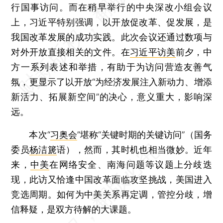
行国事访问。而在稍早举行的中央深改小组会议
上，习近平特别强调，以开放促改革、促发展，是
我国改革发展的成功实践。此次会议还通过数项与
对外开放直接相关的文件。在
习近平访美
前夕，中
方一系列表述和举措，有助于为访问营造友善气
氛，更显示了以开放“为经济发展注入新动力、增添
新活力、拓展新空间”的决心，意义重大，影响深
远。
本次“
习奥会
”堪称“关键时期的关键访问”（国务
委员
杨洁篪
语），然而，其时机也相当微妙。近年
来，
中美
在网络安全、南海问题等议题上分歧迭
现，此访又恰逢中国改革面临攻坚挑战，美国进入
竞选周期。如何为中美关系再定调，管控分歧，增
信释疑，是双方待解的大课题。