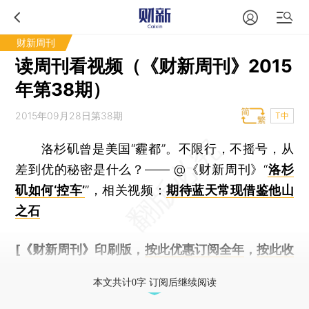
财新周刊
读周刊看视频（《财新周刊》2015
年第38期）
2015年09月28日第38期
T中
洛杉矶曾是美国“霾都”。不限行，不摇号，从
差到优的秘密是什么？—— @《财新周刊》“
洛杉
矶如何‘控车’
”，相关视频：
期待蓝天常现借鉴他山
之石
[《财新周刊》印刷版，
按此优惠订阅全年
，
按此收
藏单期
，随时起刊，免费快递。]
本文共计0字 订阅后继续阅读