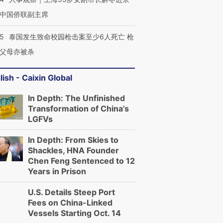
中国侨联副主席
45
泰国发生致命校园枪击案至少6人死亡 枪
父母亦被杀
lish - Caixin Global
In Depth: The Unfinished
Transformation of China’s
LGFVs
In Depth: From Skies to
Shackles, HNA Founder
Chen Feng Sentenced to 12
Years in Prison
U.S. Details Steep Port
Fees on China-Linked
Vessels Starting Oct. 14