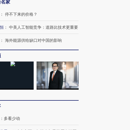
新名家
：
停不下来的价格？
恒
：
中美人工智能竞争：道路比技术更重要
：
海外能源供给缺口对中国的影响
频
客
：
多看少动