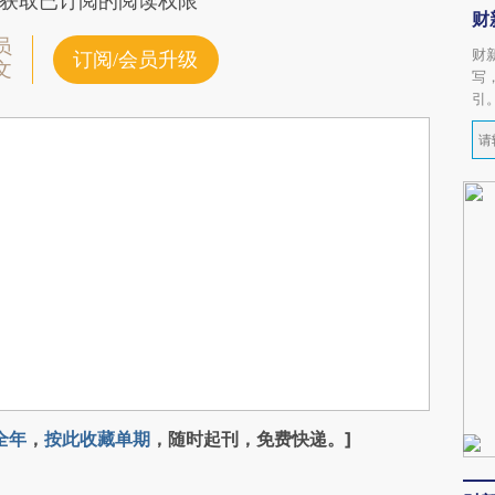
获取已订阅的阅读权限
财
员
财
订阅/会员升级
文
写
引
全年
，
按此收藏单期
，随时起刊，免费快递。]