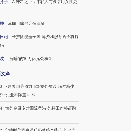
分子
：
AI冲击之下，年轻人与高学历女性更
跨国走私7万
视线｜被称为“蟑螂”的印
视线｜“入侵”还是“人道危
检体内含3种
度Z世代 用街头抗争将教
机”？难民潮撕裂西班牙
秘鲁纳斯
坤
：
耳闻目睹的几位律师
育部长拱下台
飞地休达
13人遇难
日记
：
长护险覆盖全国 筹资和服务给予将持
码
波
：
“沉睡”的10万亿元公积金
进第四届链博
【商旅对话】华住集团
技“链”接产
【特别呈现】寻找100种
CFO：不靠规模取胜，华
【特别呈
有意思的生活方式·第三对
住三大增长引擎是什么？
有意思的
新文章
43
7月美国劳动力市场意外放缓 岗位减少
3万个失业率降至4.1%
14
海外金融专才回流香港 外籍工作签证翻
2
宁德时代宜春锂矿仍处停产状态 其动向