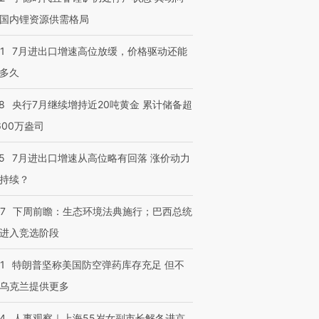
国内锂资源供需格局
1
7月进出口增速高位放缓，价格驱动还能
多久
8
央行7月继续增持近20吨黄金 累计储备超
600万盎司
5
7月进出口增速从高位略有回落 涨价动力
持续？
07
下周前瞻：生态环境法典施行；巴西总统
进入竞选阶段
1
特朗普坚称美国防空弹药库存充足 但不
乌克兰提供更多
24
人事观察｜上海55岁女副市长解冬进京