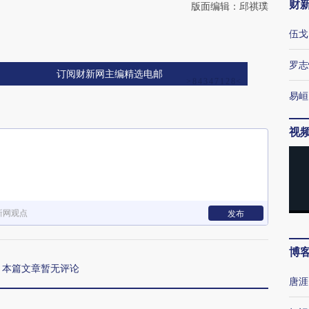
财
版面编辑：邱祺璞
伍戈
罗志
订阅财新网主编精选电邮
易峘
视
新网观点
发布
博
本篇文章暂无评论
唐涯