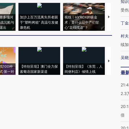
知识
受伤
致多瑙河
加沙上百万流离失所者困
视线｜HYROX的吸金
马航飞行员
二战沉船与
于“塑料烤箱” 高温引发健
术：是什么让中产们甘
粒摇头丸 尿
丁金
露出
康危机
心“花钱找虐”？
毒品
村夫
续加
吴晓
【推广】走
找100种
【特别呈现】澳门全力探
【特别呈现】《东莞，人
会，让数智科
式·第一对
索葡语国家新渠道
间便利店》倾情上线
业
最
21:
2.
20:
倍
20:1