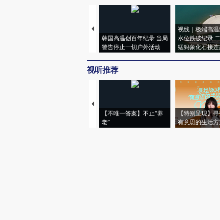
视线｜极端高温
韩国高温创百年纪录 当局
水位跌破纪录 
警告停止一切户外活动
猛犸象化石接连
视听推荐
【不唯一答案】不止“养
【特别呈现】寻
老”
有意思的生活方