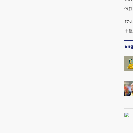
候任
17:
手祖
Eng