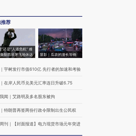
辑推荐
侵”还是“人道危机” 难
撕裂西班牙飞地休达
显影｜瓜农的漫长等待
｜
宇树发行市值610亿 先行者的加速和考验
｜
在岸人民币兑美元汇率连日升破6.75
我闻
｜
艾路明及多名股东被拘
｜
特朗普再签两份行政令限制出生公民权
周刊
｜
【封面报道】电力现货市场元年突进