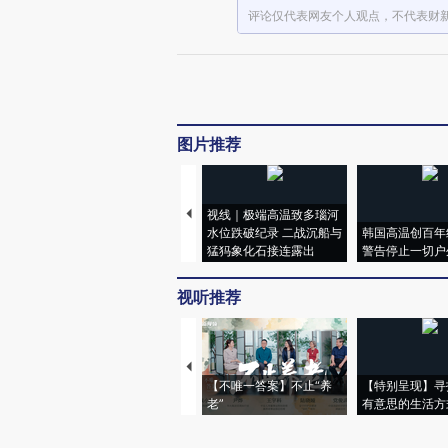
评论仅代表网友个人观点，不代表财
图片推荐
视线｜极端高温致多瑙河
水位跌破纪录 二战沉船与
韩国高温创百年
猛犸象化石接连露出
警告停止一切户
视听推荐
【不唯一答案】不止“养
【特别呈现】寻
老”
有意思的生活方