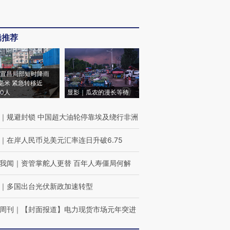
辑推荐
宜昌局部短时降雨
8毫米 紧急转移近
00人
显影｜瓜农的漫长等待
｜
规避封锁 中国超大油轮停靠埃及绕行非洲
｜
在岸人民币兑美元汇率连日升破6.75
我闻
｜
资管掌舵人更替 百年人寿僵局何解
｜
多国出台光伏新政加速转型
周刊
｜
【封面报道】电力现货市场元年突进