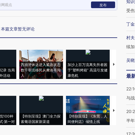
知识
新网观点
发布
受伤
丁金
本篇文章暂无评论
村夫
续加
吴晓
西班牙休达进入紧急状态
加沙上百万流离失所者困
视线｜HYR
纪录 当局
数千非法移民从摩洛哥闯
于“塑料烤箱” 高温引发健
术：是什么
最
外活动
入
康危机
心“花钱找虐
22:1
与战
【推广】走
20:
找100种
【特别呈现】澳门全力探
【特别呈现】《东莞，人
会，让数智科
半年
式·第一对
索葡语国家新渠道
间便利店》倾情上线
业
17:2