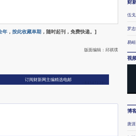
财
伍戈
罗志
全年
，
按此收藏单期
，随时起刊，免费快递。]
易峘
版面编辑：邱祺璞
视
订阅财新网主编精选电邮
博
唐涯