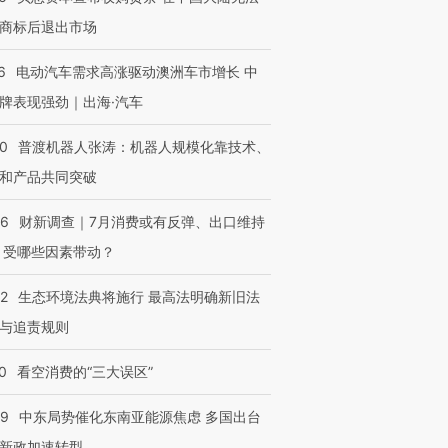
商标后退出市场
6
电动汽车需求高涨驱动澳洲车市增长 中
牌表现强劲｜出海·汽车
00
普渡机器人张涛：机器人规模化靠技术、
和产品共同突破
56
财新调查｜7月消费或有反弹、出口维持
 受哪些因素带动？
42
生态环境法典将施行 最高法明确新旧法
与追责规则
0
看空消费的“三大误区”
59
中东局势催化东南亚能源焦虑 多国出台
新政加速转型