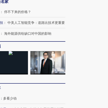
新名家
：
停不下来的价格？
恒
：
中美人工智能竞争：道路比技术更重要
：
海外能源供给缺口对中国的影响
频
客
：
多看少动