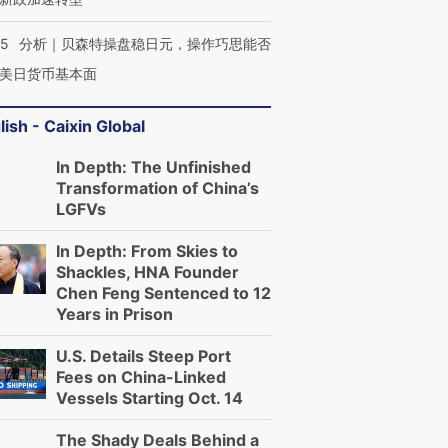
05
分析｜贝森特操盘稳日元，操作巧思能否
美日货币基本面
lish - Caixin Global
In Depth: The Unfinished
Transformation of China’s
LGFVs
In Depth: From Skies to
Shackles, HNA Founder
Chen Feng Sentenced to 12
Years in Prison
U.S. Details Steep Port
Fees on China-Linked
Vessels Starting Oct. 14
The Shady Deals Behind a