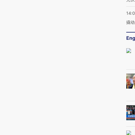
14:
撬动
Eng