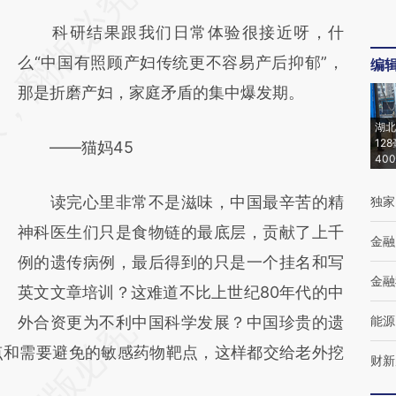
科研结果跟我们日常体验很接近呀，什
么“中国有照顾产妇传统更不容易产后抑郁”，
编
那是折磨产妇，家庭矛盾的集中爆发期。
湖北
12
——猫妈45
40
读完心里非常不是滋味，中国最辛苦的精
独家
神科医生们只是食物链的最底层，贡献了上千
金融
例的遗传病例，最后得到的只是一个挂名和写
金融
英文文章培训？这难道不比上世纪80年代的中
外合资更为不利中国科学发展？中国珍贵的遗
能源
点和需要避免的敏感药物靶点，这样都交给老外挖
财新