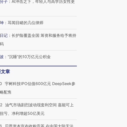
分子
：
AI冲击之下，年轻人与高学历女性更
坤
：
耳闻目睹的几位律师
日记
：
长护险覆盖全国 筹资和服务给予将持
码
波
：
“沉睡”的10万亿元公积金
OX的吸金
马航飞行员跨国走私7万
视线｜被称为“蟑螂”的印
让中产们甘
粒摇头丸 尿检体内含3种
度Z世代 用街头抗争将教
秘鲁纳斯
新文章
”？
毒品
育部长拱下台
13人遇难
0
宇树科技IPO估值600亿元 DeepSeek参
略配售
进第四届链博
【商旅对话】华住集团
22
油气市场剧烈波动现套利空间 嘉能可上
技“链”接产
【特别呈现】寻找100种
CFO：不靠规模取胜，华
【特别呈
扭亏、净利增超50亿美元
有意思的生活方式·第三对
住三大增长引擎是什么？
有意思的
6
贝恩资本宣布收购贡茶 在中国大陆无法