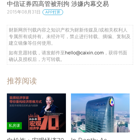
中信证券四高管被刑拘 涉嫌内幕交易
2015年08月31日
APP打开
财新网所刊载内容之知识产权为财新传媒及/或相关权利人
专属所有或持有。未经许可，禁止进行转载、摘编、复制及
建立镜像等任何使用。
如有意愿转载，请发邮件至
hello@caixin.com
，获得书面
确认及授权后，方可转载。
推荐阅读
私房课