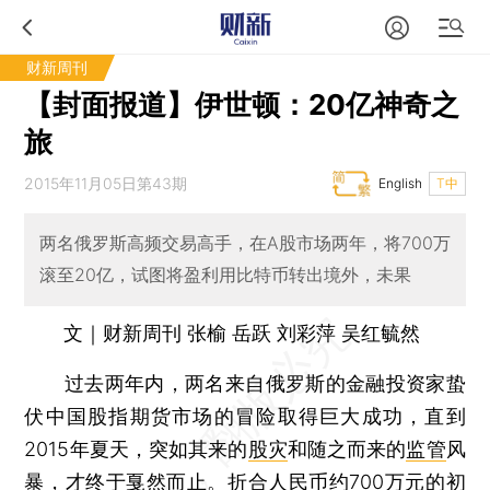
财新周刊
【封面报道】伊世顿：20亿神奇之
旅
2015年11月05日第43期
English
T中
两名俄罗斯高频交易高手，在A股市场两年，将700万
滚至20亿，试图将盈利用比特币转出境外，未果
文｜财新周刊 张榆 岳跃 刘彩萍 吴红毓然
过去两年内，两名来自俄罗斯的金融投资家蛰
伏中国股指期货市场的冒险取得巨大成功，直到
2015年夏天，突如其来的
股灾
和随之而来的
监管
风
暴，才终于戛然而止。折合人民币约700万元的初