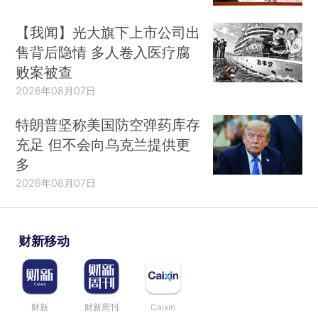
【我闻】光大旗下上市公司出
售背后隐情 多人卷入医疗腐
败案被查
2026年08月07日
特朗普坚称美国防空弹药库存
充足 但不会向乌克兰提供更
多
2026年08月07日
财新移动
财新
财新周刊
Caixin