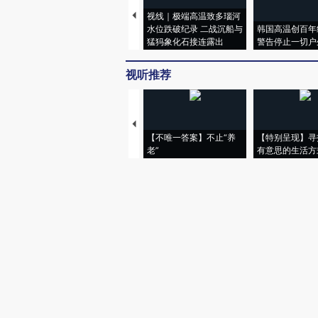
视线｜极端高温致多瑙河
水位跌破纪录 二战沉船与
韩国高温创百年
猛犸象化石接连露出
警告停止一切户
视听推荐
【不唯一答案】不止“养
【特别呈现】寻
老”
有意思的生活方