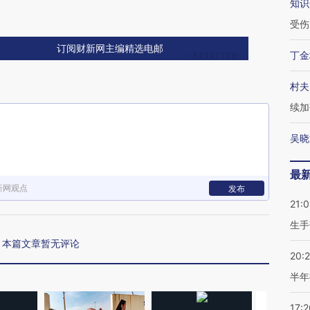
知识
受伤
订阅财新网主编精选电邮
丁金
村夫
续加
吴晓
最
新网观点
发布
21:0
生手
本篇文章暂无评论
20:
半年
17:2