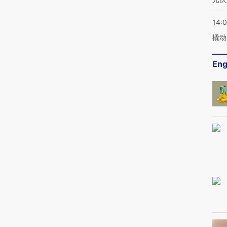
14:
撬动
Eng