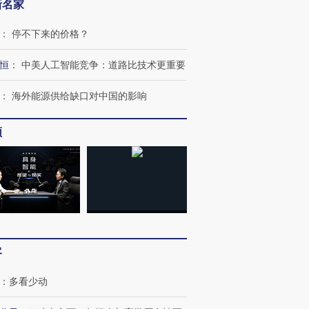
新名家
：
停不下来的价格？
恒
：
中美人工智能竞争：道路比技术更重要
：
海外能源供给缺口对中国的影响
频
客
：
多看少动