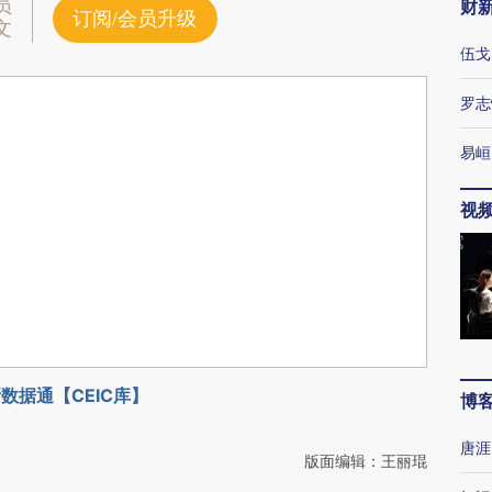
员
财
订阅/会员升级
文
伍戈
罗志
易峘
视
数据通【CEIC库】
博
唐涯
版面编辑：王丽琨