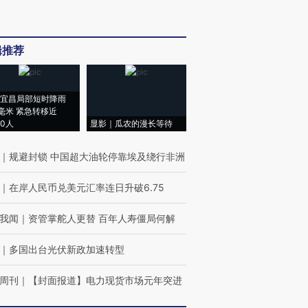
辑推荐
宜昌局部短时降雨
8毫米 紧急转移近
00人
显影｜瓜农的漫长等待
｜
规避封锁 中国超大油轮停靠埃及绕行非洲
｜
在岸人民币兑美元汇率连日升破6.75
我闻
｜
资管掌舵人更替 百年人寿僵局何解
｜
多国出台光伏新政加速转型
周刊
｜
【封面报道】电力现货市场元年突进