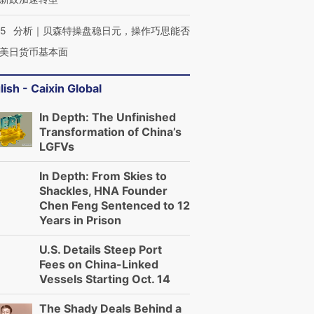
05
分析｜贝森特操盘稳日元，操作巧思能否
美日货币基本面
lish - Caixin Global
In Depth: The Unfinished
Transformation of China’s
LGFVs
In Depth: From Skies to
Shackles, HNA Founder
Chen Feng Sentenced to 12
Years in Prison
U.S. Details Steep Port
Fees on China-Linked
Vessels Starting Oct. 14
The Shady Deals Behind a