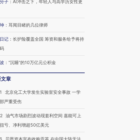
分子
：
AI冲击之下，年轻人与高学历女性更
坤
：
耳闻目睹的几位律师
日记
：
长护险覆盖全国 筹资和服务给予将持
码
波
：
“沉睡”的10万亿元公积金
新文章
1
北京化工大学发生实验室安全事故 一学
部严重受伤
22
油气市场剧烈波动现套利空间 嘉能可上
扭亏、净利增超50亿美元
6
贝恩资本宣布收购贡茶 在中国大陆无法