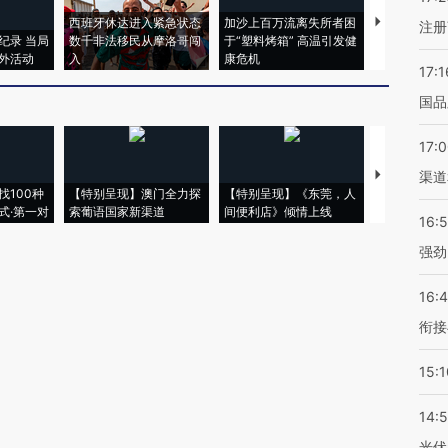
西班牙休达进入紧急状态
加沙上百万流离失所者困
视线｜HYR
注册
纪录 当局
数千非法移民从摩洛哥闯
于“塑料烤箱” 高温引发健
术：是什么
外活动
入
康危机
心“花钱找虐
17:1
国品
17:
【推广】走
渠道
找100种
【特别呈现】澳门全力探
【特别呈现】《东莞，人
会，让数智科
式·第一对
索葡语国家新渠道
间便利店》倾情上线
业
16:
强劲
16:
衔接
15:1
14:
光伏