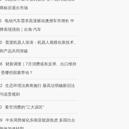
OX的吸金
马航飞行员跨国走私7万
视线｜被称为“蟑螂”的印
商标后退出市场
让中产们甘
粒摇头丸 尿检体内含3种
度Z世代 用街头抗争将教
秘鲁纳斯
”？
毒品
育部长拱下台
13人遇难
6
电动汽车需求高涨驱动澳洲车市增长 中
牌表现强劲｜出海·汽车
00
普渡机器人张涛：机器人规模化靠技术、
进第四届链博
和产品共同突破
【商旅对话】华住集团
技“链”接产
【特别呈现】寻找100种
CFO：不靠规模取胜，华
【特别呈
有意思的生活方式·第三对
住三大增长引擎是什么？
有意思的
56
财新调查｜7月消费或有反弹、出口维持
 受哪些因素带动？
42
生态环境法典将施行 最高法明确新旧法
与追责规则
0
看空消费的“三大误区”
59
中东局势催化东南亚能源焦虑 多国出台
新政加速转型