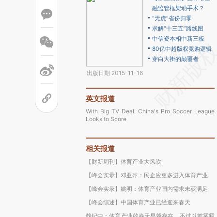
融监管框架动手术？
“无虎”省份归零
求解“十三五”路线图
中信资本相中新三板
80亿中超版权竞购逻辑
穿白大褂的颠覆者
出版日期 2015-11-16
英文报道
With Big TV Deal, China's Pro Soccer League
Looks to Score
相关报道
【财新周刊】体育产业大风吹
【峰会实录】邓亚萍：民企应更多进入体育产业
【峰会实录】姚明：体育产业国内需求未获满足
【峰会综述】中国体育产业已经迎来春天
魏纪中：体育产业的春天早就存在，不过以前雾霾