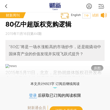
财新周刊
English
试听
T中
80亿中超版权竞购逻辑
2015年11月16日第44期
“80亿”将是一场水涨船高的市场炒作，还是能撬动中
国体育产业的价值发现并实现飞跃式提升？
原图
2015年5月11日，北京，足协就媒体版权召开发布
会。体奥动力执行董事李义东现场秀球技。
本文共计6923字 订阅后继续阅读
登录
后获取已订阅的阅读权限
财新通会员