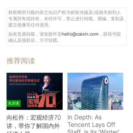
财新网所刊载内容之知识产权为财新传媒及/或相关权利人
专属所有或持有。未经许可，禁止进行转载、摘编、复制及
建立镜像等任何使用。
如有意愿转载，请发邮件至
hello@caixin.com
，获得书面
确认及授权后，方可转载。
推荐阅读
私房课
In Depth: As
向松祚：宏观经济70
Tencent Lays Off
讲，带你了解国内外
Staff, Is Its ‘Winter’