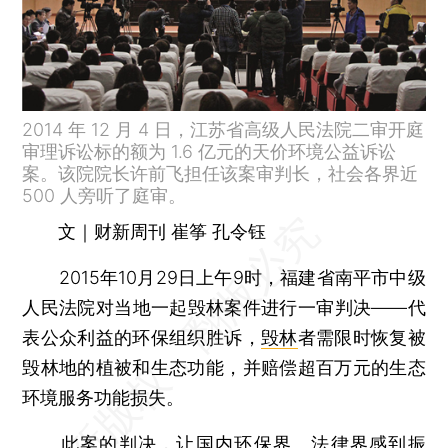
2014 年 12 月 4 日，江苏省高级人民法院二审开庭
审理诉讼标的额为 1.6 亿元的天价环境公益诉讼
案。该院院长许前飞担任该案审判长，社会各界近
500 人旁听了庭审。
文｜财新周刊 崔筝 孔令钰
2015年10月29日上午9时，福建省南平市中级
人民法院对当地一起毁林案件进行一审判决——代
表公众利益的环保组织胜诉，
毁林
者需限时恢复被
毁林地的植被和生态功能，并赔偿超百万元的生态
环境服务功能损失。
此案的判决，让国内环保界、法律界感到振