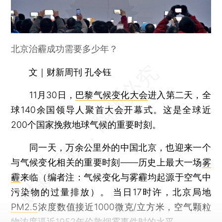
北京治霾成功需要多少年？
文｜财新周刊 孔令钰
11月30日，
巴黎气候变化大会
进入第二天，全
球140余国领导人聚首大会开幕式。这是全球近
200个国家挽救地球气候的重要时刻。
同一天，万余公里外的中国北京，也迎来一个
与气候变化相关的重要时刻——历史上最大一场
雾
霾
来临（编者注：气候变化与雾霾均起源于空气中
污染物的过量排放）。 当日17时许，北京局地
PM2.5
浓度数值接近1000微克/立方米，空气颗粒
物浓度逼近1952年伦敦烟雾事件时的水平。