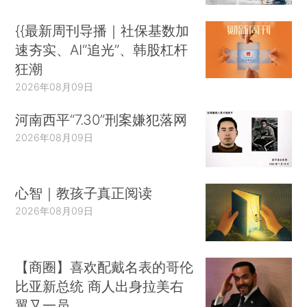
{{最新周刊导播｜社保基数加
速夯实、AI“追光”、韩股杠杆
狂潮
2026年08月09日
河南西平“7.30”刑案嫌犯落网
2026年08月09日
心智｜教孩子真正阅读
2026年08月09日
【商圈】喜欢配戴名表的哥伦
比亚新总统 商人出身拉美右
翼又一员