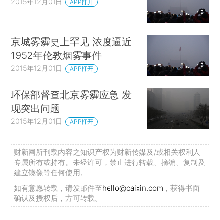
2015年12月01日
APP打开
京城雾霾史上罕见 浓度逼近
1952年伦敦烟雾事件
2015年12月01日
APP打开
环保部督查北京雾霾应急 发
现突出问题
2015年12月01日
APP打开
财新网所刊载内容之知识产权为财新传媒及/或相关权利人
专属所有或持有。未经许可，禁止进行转载、摘编、复制及
建立镜像等任何使用。
如有意愿转载，请发邮件至
hello@caixin.com
，获得书面
确认及授权后，方可转载。