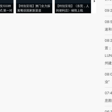
【推广】走
找100种
【特别呈现】澳门全力探
【特别呈现】《东莞，人
会，让数智科
09:
式·第一对
索葡语国家新渠道
间便利店》倾情上线
业
08:
速和
08:
置；
LU
州建
08:
业”
07:
意图
06: