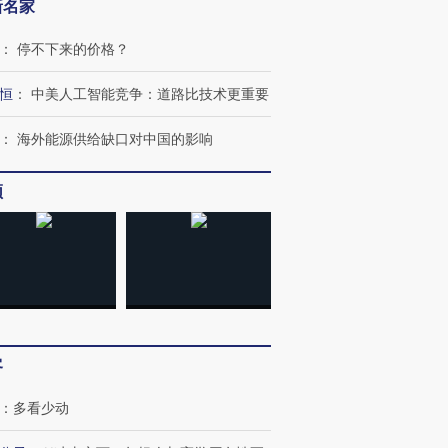
新名家
：
停不下来的价格？
恒
：
中美人工智能竞争：道路比技术更重要
：
海外能源供给缺口对中国的影响
频
客
：
多看少动