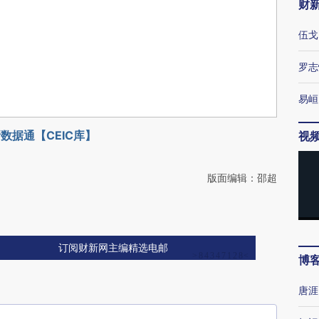
财
伍戈
罗志
易峘
数据通【CEIC库】
视
版面编辑：邵超
订阅财新网主编精选电邮
博
唐涯