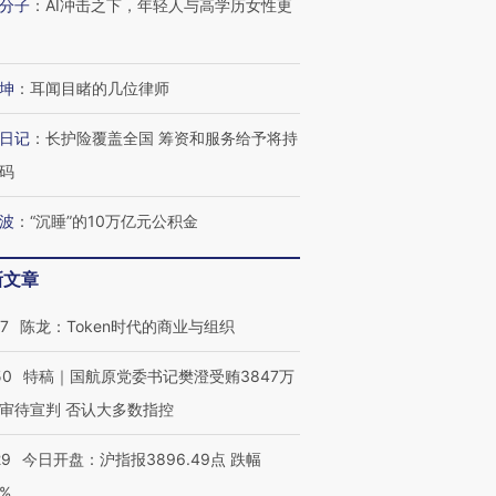
分子
：
AI冲击之下，年轻人与高学历女性更
坤
：
耳闻目睹的几位律师
日记
：
长护险覆盖全国 筹资和服务给予将持
码
波
：
“沉睡”的10万亿元公积金
新文章
07
陈龙：Token时代的商业与组织
OX的吸金
马航飞行员跨国走私7万
视线｜被称为“蟑螂”的印
让中产们甘
粒摇头丸 尿检体内含3种
度Z世代 用街头抗争将教
秘鲁纳斯
”？
毒品
育部长拱下台
13人遇难
50
特稿｜国航原党委书记樊澄受贿3847万
审待宣判 否认大多数指控
29
今日开盘：沪指报3896.49点 跌幅
0%