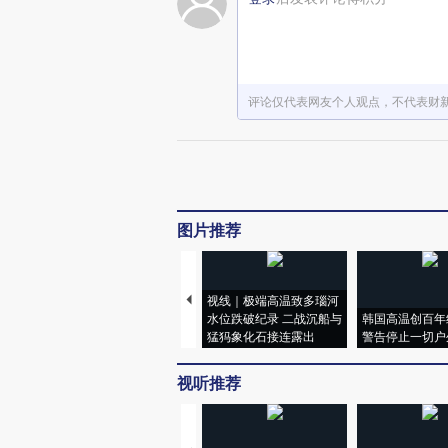
评论仅代表网友个人观点，不代表财
图片推荐
视线｜极端高温致多瑙河
水位跌破纪录 二战沉船与
韩国高温创百年
猛犸象化石接连露出
警告停止一切户
视听推荐