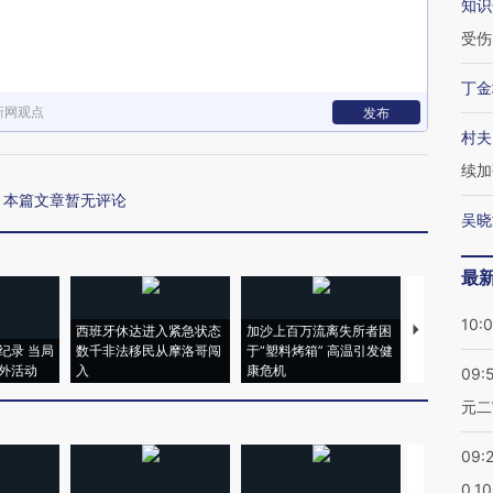
知识
受伤
丁金
新网观点
发布
村夫
续加
本篇文章暂无评论
吴晓
最
10:
西班牙休达进入紧急状态
加沙上百万流离失所者困
视线｜HYR
纪录 当局
数千非法移民从摩洛哥闯
于“塑料烤箱” 高温引发健
术：是什么
外活动
入
康危机
心“花钱找虐
09:
元二
09:
0.1