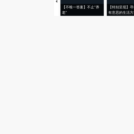
【不唯一答案】不止“养
【特别呈现】寻
老”
有意思的生活方