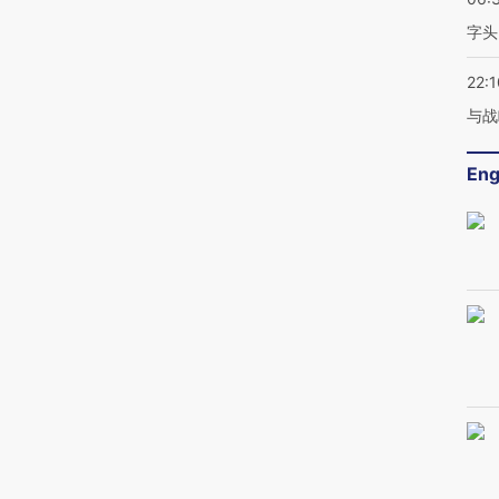
字头
22:1
与战
Eng