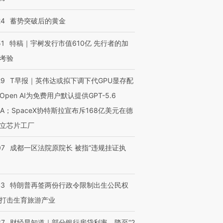
进第四届链博
【商旅对话】华住集团
技“链”接产
【特别呈现】寻找100种
CFO：不靠规模取胜，华
【特别呈
24
蓄势突破后的黄金
有意思的生活方式·第三对
住三大增长引擎是什么？
有意思的
51
特稿｜宇树发行市值610亿 先行者的加
考验
29
T早报｜英伟达或拟下调下代GPU显存配
Open AI为免费用户默认提供GPT-5.6
NA；SpaceX协特斯拉宣布斥168亿美元在德
立芯片工厂
07
成都一区法院原院长 被指“违规挂证执
43
特朗普再签两份行政令限制出生公民权
打击生育旅游产业
37
财经早知道｜部分银行房贷利率，降至“2