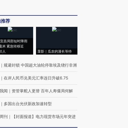
辑推荐
宜昌局部短时降雨
8毫米 紧急转移近
00人
显影｜瓜农的漫长等待
｜
规避封锁 中国超大油轮停靠埃及绕行非洲
｜
在岸人民币兑美元汇率连日升破6.75
我闻
｜
资管掌舵人更替 百年人寿僵局何解
｜
多国出台光伏新政加速转型
周刊
｜
【封面报道】电力现货市场元年突进