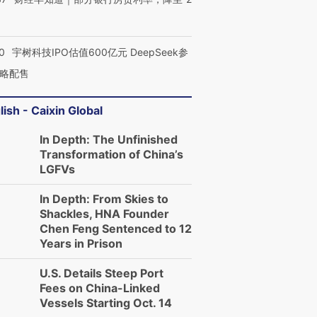
0
宇树科技IPO估值600亿元 DeepSeek参
略配售
lish - Caixin Global
In Depth: The Unfinished
Transformation of China’s
LGFVs
In Depth: From Skies to
Shackles, HNA Founder
Chen Feng Sentenced to 12
Years in Prison
U.S. Details Steep Port
Fees on China-Linked
Vessels Starting Oct. 14