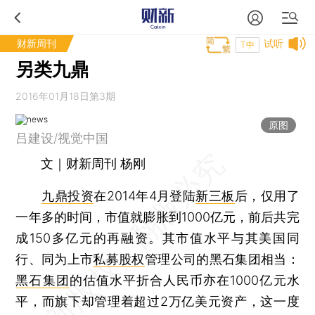
财新周刊
试听
T中
另类九鼎
2016年01月18日第3期
原图
吕建设/视觉中国
文｜财新周刊 杨刚
九鼎投资
在2014年4月登陆
新三板
后，仅用了
一年多的时间，市值就膨胀到1000亿元，前后共完
成150多亿元的再融资。其市值水平与其美国同
行、同为上市
私募股权
管理公司的黑石集团相当：
黑石集团
的估值水平折合人民币亦在1000亿元水
平，而旗下却管理着超过2万亿美元资产，这一度