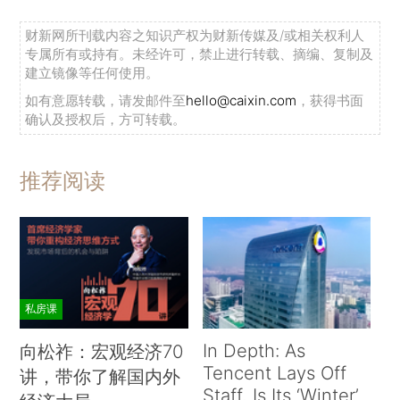
财新网所刊载内容之知识产权为财新传媒及/或相关权利人
专属所有或持有。未经许可，禁止进行转载、摘编、复制及
建立镜像等任何使用。
如有意愿转载，请发邮件至
hello@caixin.com
，获得书面
确认及授权后，方可转载。
推荐阅读
私房课
In Depth: As
向松祚：宏观经济70
Tencent Lays Off
讲，带你了解国内外
Staff, Is Its ‘Winter’