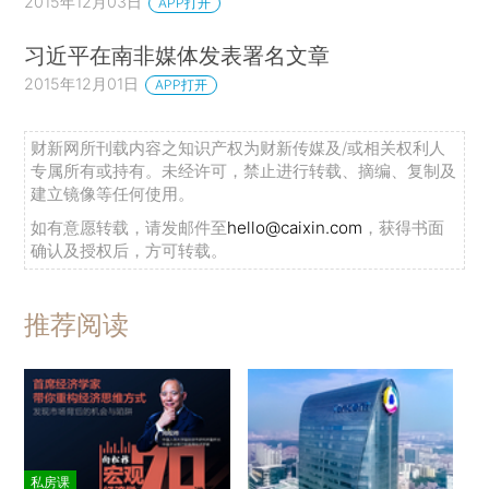
2015年12月03日
APP打开
习近平在南非媒体发表署名文章
2015年12月01日
APP打开
财新网所刊载内容之知识产权为财新传媒及/或相关权利人
专属所有或持有。未经许可，禁止进行转载、摘编、复制及
建立镜像等任何使用。
如有意愿转载，请发邮件至
hello@caixin.com
，获得书面
确认及授权后，方可转载。
推荐阅读
私房课