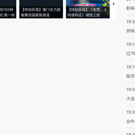
【推广】走
影响
找100种
【特别呈现】澳门全力探
【特别呈现】《东莞，人
会，让数智科
式·第一对
索葡语国家新渠道
间便利店》倾情上线
业
19:5
持续
19:1
过7
19:1
能否
19:
大选
19:0
会向
18: