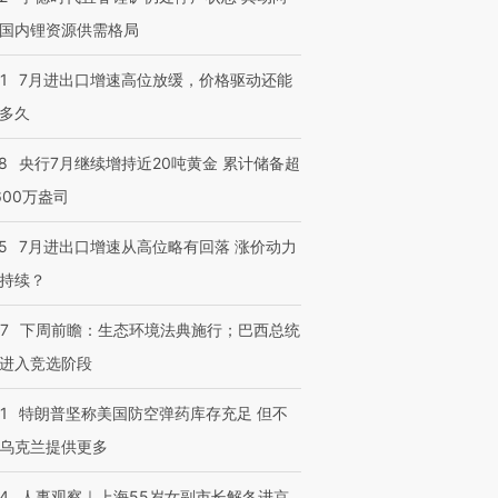
进第四届链博
【商旅对话】华住集团
国内锂资源供需格局
技“链”接产
【特别呈现】寻找100种
CFO：不靠规模取胜，华
【特别呈
有意思的生活方式·第三对
住三大增长引擎是什么？
有意思的
1
7月进出口增速高位放缓，价格驱动还能
多久
8
央行7月继续增持近20吨黄金 累计储备超
600万盎司
5
7月进出口增速从高位略有回落 涨价动力
持续？
07
下周前瞻：生态环境法典施行；巴西总统
进入竞选阶段
1
特朗普坚称美国防空弹药库存充足 但不
乌克兰提供更多
24
人事观察｜上海55岁女副市长解冬进京