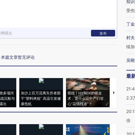
知识
受伤
丁金
新网观点
发布
村夫
续加
本篇文章暂无评论
吴晓
最
21:
致多瑙河
加沙上百万流离失所者困
视线｜HYROX的吸金
马航飞行员
2.
二战沉船与
于“塑料烤箱” 高温引发健
术：是什么让中产们甘
粒摇头丸 尿
露出
康危机
心“花钱找虐”？
毒品
20:
倍
20:1