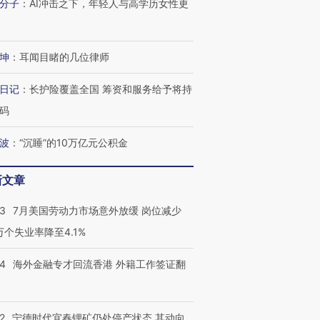
分子
：
AI冲击之下，年轻人与高学历女性更
坤
：
耳闻目睹的几位律师
日记
：
长护险覆盖全国 筹资和服务给予将持
码
波
：
“沉睡”的10万亿元公积金
新文章
43
7月美国劳动力市场意外放缓 岗位减少
跨国走私7万
视线｜被称为“蟑螂”的印
视线｜“入侵”还是“人道危
3万个失业率降至4.1%
检体内含3种
度Z世代 用街头抗争将教
机”？难民潮撕裂西班牙
秘鲁纳斯
育部长拱下台
飞地休达
13人遇难
14
海外金融专才回流香港 外籍工作签证翻
2
宁德时代宜春锂矿仍处停产状态 其动向