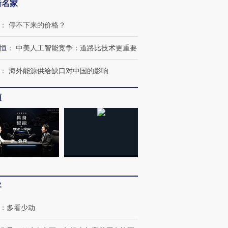
新名家
：
停不下来的价格？
恒
：
中美人工智能竞争：道路比技术更重要
：
海外能源供给缺口对中国的影响
频
客
：
多看少动