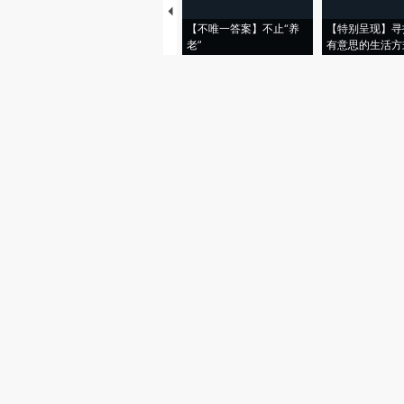
【不唯一答案】不止“养
【特别呈现】寻
老”
有意思的生活方