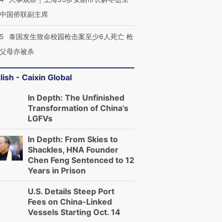
中国侨联副主席
45
泰国发生致命校园枪击案至少6人死亡 枪
父母亦被杀
lish - Caixin Global
In Depth: The Unfinished
Transformation of China’s
LGFVs
In Depth: From Skies to
Shackles, HNA Founder
Chen Feng Sentenced to 12
Years in Prison
U.S. Details Steep Port
Fees on China-Linked
Vessels Starting Oct. 14