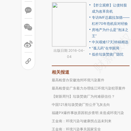
【舒立观察】让债转股
成为改革良机
专访IMF总裁拉加德——
杠杆70年危机应对经验
房地产为什么是“泡沫之
王”
中兴艰难17天|特稿精选
“孤儿药”在华困局
出版日期 2016-04-
低价垃圾焚烧厂隐忧
04
相关报道
最高检督办安徽池州环境污染案件
最高检督促广东着力办理练江环境污染犯罪案件
【财新周刊】垃圾焚烧厂为何难获信任？
中国121座垃圾焚烧厂拒公开飞灰去向
福建PX爆炸事故原因初步查明 未造成环境污染
王金南：环境污染与健康拐点远未到来
王金南：环境污染事关国家安全