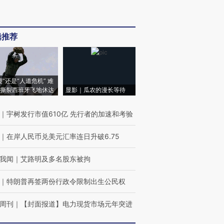
辑推荐
侵”还是“人道危机” 难
撕裂西班牙飞地休达
显影｜瓜农的漫长等待
｜
宇树发行市值610亿 先行者的加速和考验
｜
在岸人民币兑美元汇率连日升破6.75
我闻
｜
艾路明及多名股东被拘
｜
特朗普再签两份行政令限制出生公民权
周刊
｜
【封面报道】电力现货市场元年突进