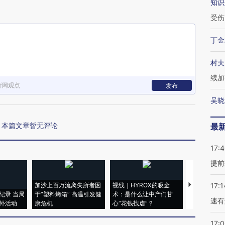
知识
受伤
丁金
村夫
续加
新网观点
发布
吴晓
本篇文章暂无评论
最
17:
提前
加沙上百万流离失所者困
视线｜HYROX的吸金
马航飞行员
17:1
纪录 当局
于“塑料烤箱” 高温引发健
术：是什么让中产们甘
粒摇头丸 尿
速有
外活动
康危机
心“花钱找虐”？
毒品
17: