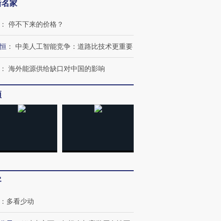
新名家
：
停不下来的价格？
恒
：
中美人工智能竞争：道路比技术更重要
：
海外能源供给缺口对中国的影响
频
客
：
多看少动