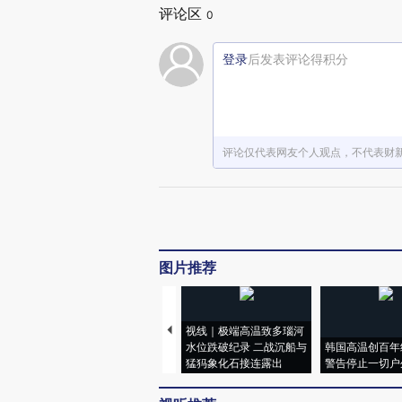
评论区
0
登录
后发表评论得积分
评论仅代表网友个人观点，不代表财
图片推荐
视线｜极端高温致多瑙河
水位跌破纪录 二战沉船与
韩国高温创百年
猛犸象化石接连露出
警告停止一切户