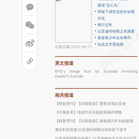
亟须“定心丸”
评级下调背后的长短期
分化
银行过冬
比亚迪经销商之死调查
香港青少年自杀事件
征战太空望远镜
出版日期 2016-04-11
英文报道
BYD's Image Hurt by Scandal Involving
Dealer's Suicide
相关报道
【财新周刊】【封面报道】重新发现比亚迪
【中国改革】电动汽车补贴政策亟待调整
【财新周刊】【封面报道】新能源汽车补贴困境
遭高利贷追债 比亚迪经销商自杀前留下遗书
比亚迪经销商自缢身亡 比亚迪称对方欠款3000万