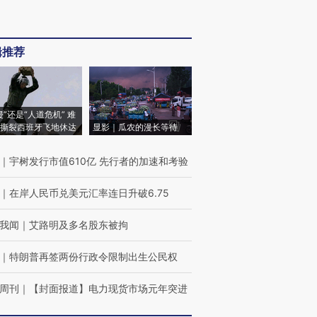
辑推荐
侵”还是“人道危机” 难
撕裂西班牙飞地休达
显影｜瓜农的漫长等待
｜
宇树发行市值610亿 先行者的加速和考验
｜
在岸人民币兑美元汇率连日升破6.75
我闻
｜
艾路明及多名股东被拘
｜
特朗普再签两份行政令限制出生公民权
周刊
｜
【封面报道】电力现货市场元年突进