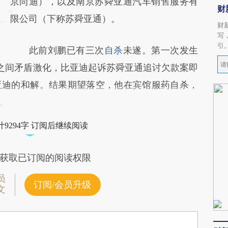
京尚迪），以及南京苏舜亚通汽车销售服务有
财
限公司（下称苏舜亚通）。
财
写
引
此前刘鹏已有三次
自杀
未遂。第一次发生
迪之间矛盾激化，比亚迪起诉苏舜亚通追讨欠款案即
亚迪的和解。结果期望落空，他在宾馆服药自杀，
。
9294字 订阅后继续阅读
获取已订阅的阅读权限
员
订阅/会员升级
文