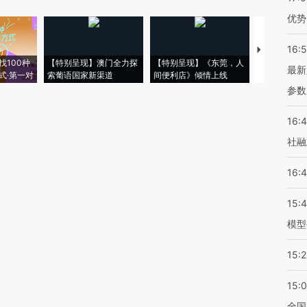
优势
16:
【推广】走
找100种
【特别呈现】澳门全力探
【特别呈现】《东莞，人
会，让数智科
最新
式·第一对
索葡语国家新渠道
间便利店》倾情上线
业
参数
16:
社融
16:
15:
模型
15:2
15:
全国