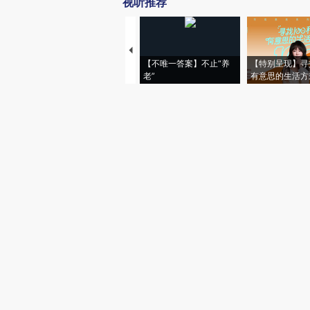
视听推荐
【不唯一答案】不止“养
【特别呈现】寻
老”
有意思的生活方