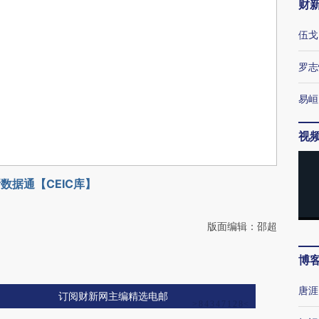
财
伍戈
罗志
易峘
视
数据通【CEIC库】
版面编辑：邵超
博
唐涯
订阅财新网主编精选电邮