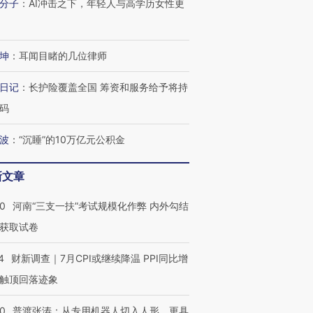
分子
：
AI冲击之下，年轻人与高学历女性更
坤
：
耳闻目睹的几位律师
日记
：
长护险覆盖全国 筹资和服务给予将持
码
波
：
“沉睡”的10万亿元公积金
新文章
40
河南“三支一扶”考试规模化作弊 内外勾结
获取试卷
跨国走私7万
4
财新调查｜7月CPI或继续降温 PPI同比增
视线｜被称为“蟑螂”的印
视线｜“入侵”还是“人道危
检体内含3种
度Z世代 用街头抗争将教
机”？难民潮撕裂西班牙
秘鲁纳斯
触顶回落迹象
育部长拱下台
飞地休达
13人遇难
00
普渡张涛：从专用机器人切入人形，更具