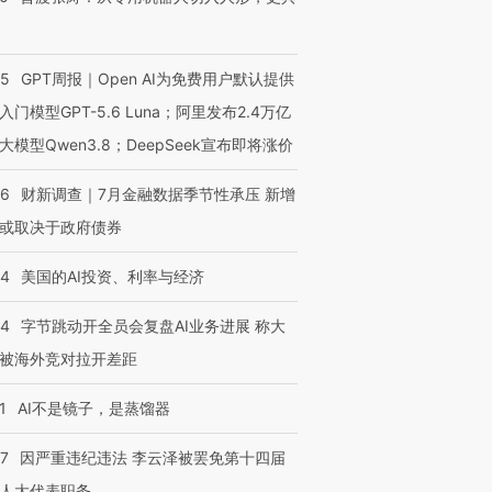
55
GPT周报｜Open AI为免费用户默认提供
进第四届链博
【商旅对话】华住集团
技“链”接产
【特别呈现】寻找100种
CFO：不靠规模取胜，华
【特别呈
入门模型GPT-5.6 Luna；阿里发布2.4万亿
有意思的生活方式·第三对
住三大增长引擎是什么？
有意思的
大模型Qwen3.8；DeepSeek宣布即将涨价
46
财新调查｜7月金融数据季节性承压 新增
或取决于政府债券
44
美国的AI投资、利率与经济
44
字节跳动开全员会复盘AI业务进展 称大
被海外竞对拉开差距
1
AI不是镜子，是蒸馏器
07
因严重违纪违法 李云泽被罢免第十四届
人大代表职务