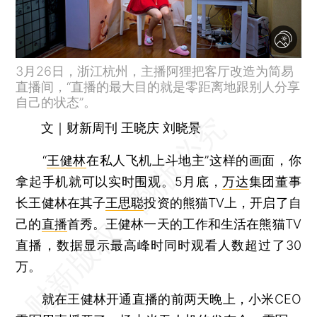
3月26日，浙江杭州，主播阿狸把客厅改造为简易
直播间，“直播的最大目的就是零距离地跟别人分享
自己的状态”。
文｜财新周刊 王晓庆 刘晓景
“
王健林
在私人飞机上斗地主”这样的画面，你
拿起手机就可以实时围观。5月底，
万达
集团董事
长王健林在其子
王思聪
投资的熊猫TV上，开启了自
己的
直播
首秀。王健林一天的工作和生活在熊猫TV
直播，数据显示最高峰时同时观看人数超过了30
万。
就在王健林开通直播的前两天晚上，小米CEO