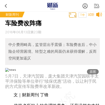
财新周刊
试听
T中
车险费改阵痛
2016年06月13日第23期
中介费用畸高，监管层出手震慑；车险费改后，中小
险企经营困境、转型之难的局面仍未获得缓解，反而
空间更加逼仄
原图
5月7日，天津汽贸园，庞大集团天津汽贸园联手太
平洋保险等单位举行“续保优惠”活动，以让利于民
的方式宣传车险费率改革新政。
文｜财新周刊 丁锋