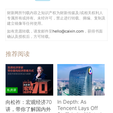
财新网所刊载内容之知识产权为财新传媒及/或相关权利人
专属所有或持有。未经许可，禁止进行转载、摘编、复制及
建立镜像等任何使用。
如有意愿转载，请发邮件至
hello@caixin.com
，获得书面
确认及授权后，方可转载。
推荐阅读
私房课
In Depth: As
向松祚：宏观经济70
Tencent Lays Off
讲，带你了解国内外