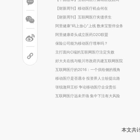
【财新周刊】移动医疗机会何在
【财新周刊】互联网医疗夹缝求生
阿里健康“码上放心”上线 数来宝暂停业务
阿里健康牵头成立医药O2O联盟
保险公司能为移动医疗埋单吗？
主打面向C端的互联网医疗注定失败
好大夫在线与银川市政府共建互联网医院
互联网医疗的2016：一个供给侧的视角
移动医疗是否遇冷 投资界人士纷提出路
张锐激辩王杉 争论移动医疗企业责任
互联网医疗远未开场 集中下注有大风险
本文共计