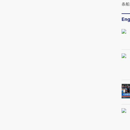
条船
Eng