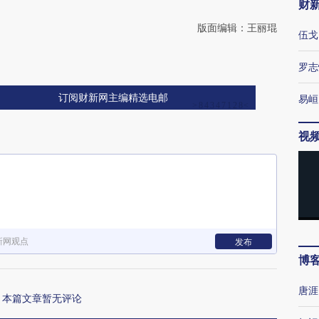
财
版面编辑：王丽琨
伍戈
罗志
订阅财新网主编精选电邮
易峘
视
新网观点
发布
博
唐涯
本篇文章暂无评论