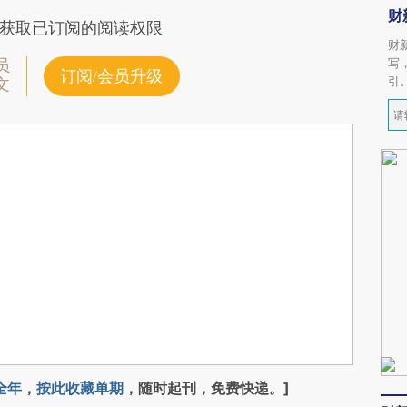
财
获取已订阅的阅读权限
财
写
员
订阅/会员升级
引
文
全年
，
按此收藏单期
，随时起刊，免费快递。]