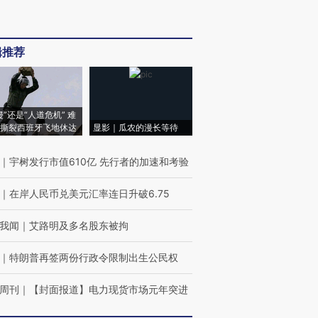
辑推荐
侵”还是“人道危机” 难
撕裂西班牙飞地休达
显影｜瓜农的漫长等待
｜
宇树发行市值610亿 先行者的加速和考验
｜
在岸人民币兑美元汇率连日升破6.75
我闻
｜
艾路明及多名股东被拘
｜
特朗普再签两份行政令限制出生公民权
周刊
｜
【封面报道】电力现货市场元年突进