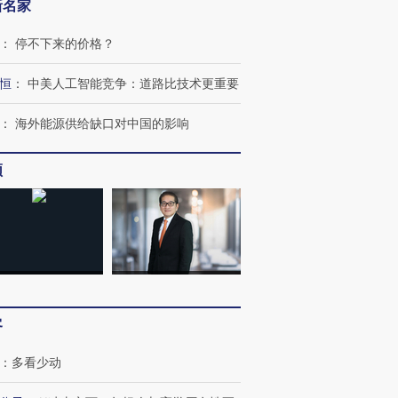
新名家
：
停不下来的价格？
恒
：
中美人工智能竞争：道路比技术更重要
：
海外能源供给缺口对中国的影响
频
客
：
多看少动