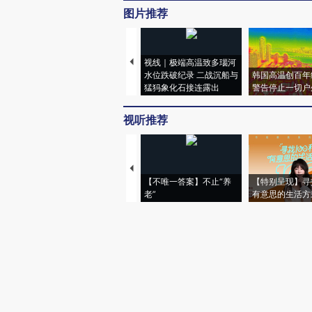
图片推荐
视线｜极端高温致多瑙河
水位跌破纪录 二战沉船与
韩国高温创百年
猛犸象化石接连露出
警告停止一切户
视听推荐
【不唯一答案】不止“养
【特别呈现】寻
老”
有意思的生活方