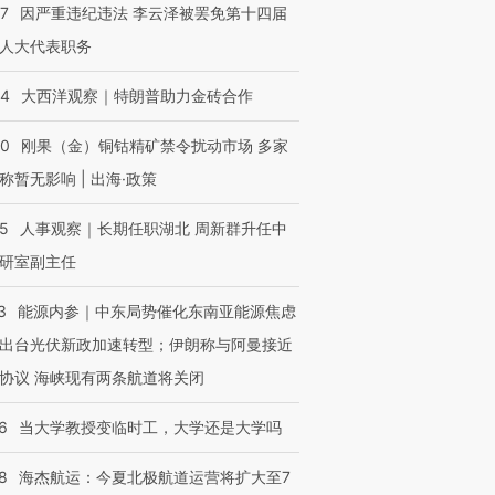
07
因严重违纪违法 李云泽被罢免第十四届
人大代表职务
44
大西洋观察｜特朗普助力金砖合作
40
刚果（金）铜钴精矿禁令扰动市场 多家
称暂无影响 | 出海·政策
25
人事观察｜长期任职湖北 周新群升任中
研室副主任
3
能源内参｜中东局势催化东南亚能源焦虑
出台光伏新政加速转型；伊朗称与阿曼接近
协议 海峡现有两条航道将关闭
6
当大学教授变临时工，大学还是大学吗
8
海杰航运：今夏北极航道运营将扩大至7