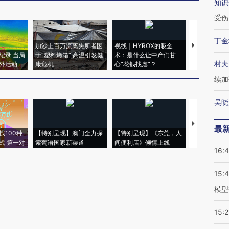
知识
受伤
丁金
加沙上百万流离失所者困
视线｜HYROX的吸金
马航飞行员
纪录 当局
于“塑料烤箱” 高温引发健
术：是什么让中产们甘
粒摇头丸 尿
村夫
外活动
康危机
心“花钱找虐”？
毒品
续加
吴晓
【推广】走
最
找100种
【特别呈现】澳门全力探
【特别呈现】《东莞，人
会，让数智科
式·第一对
索葡语国家新渠道
间便利店》倾情上线
业
16:
15:
模型
15:2