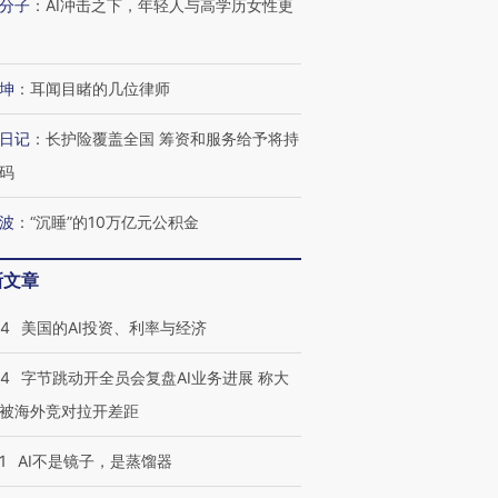
分子
：
AI冲击之下，年轻人与高学历女性更
坤
：
耳闻目睹的几位律师
跨国走私7万
视线｜被称为“蟑螂”的印
视线｜“入侵”还是“人道危
检体内含3种
度Z世代 用街头抗争将教
机”？难民潮撕裂西班牙
秘鲁纳斯
日记
：
长护险覆盖全国 筹资和服务给予将持
育部长拱下台
飞地休达
13人遇难
码
波
：
“沉睡”的10万亿元公积金
进第四届链博
【商旅对话】华住集团
新文章
技“链”接产
【特别呈现】寻找100种
CFO：不靠规模取胜，华
【特别呈
有意思的生活方式·第三对
住三大增长引擎是什么？
有意思的
44
美国的AI投资、利率与经济
44
字节跳动开全员会复盘AI业务进展 称大
被海外竞对拉开差距
1
AI不是镜子，是蒸馏器