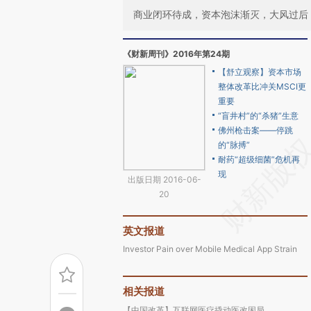
商业闭环待成，资本泡沫渐灭，大风过后
《财新周刊》2016年第24期
【舒立观察】资本市场
整体改革比冲关MSCI更
重要
“盲井村”的“杀猪”生意
佛州枪击案——停跳
的“脉搏”
耐药“超级细菌”危机再
现
出版日期 2016-06-
20
英文报道
Investor Pain over Mobile Medical App Strain
相关报道
【中国改革】互联网医疗撬动医改困局