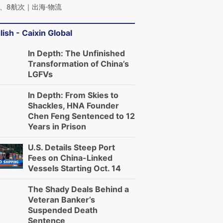
、8航次｜出海·物流
lish - Caixin Global
In Depth: The Unfinished
Transformation of China’s
LGFVs
In Depth: From Skies to
Shackles, HNA Founder
Chen Feng Sentenced to 12
Years in Prison
U.S. Details Steep Port
Fees on China-Linked
Vessels Starting Oct. 14
The Shady Deals Behind a
Veteran Banker’s
Suspended Death
Sentence