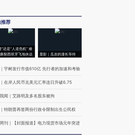
辑推荐
侵”还是“人道危机” 难
撕裂西班牙飞地休达
显影｜瓜农的漫长等待
｜
宇树发行市值610亿 先行者的加速和考验
｜
在岸人民币兑美元汇率连日升破6.75
我闻
｜
艾路明及多名股东被拘
｜
特朗普再签两份行政令限制出生公民权
周刊
｜
【封面报道】电力现货市场元年突进