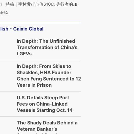
51
特稿｜宇树发行市值610亿 先行者的加
考验
lish - Caixin Global
In Depth: The Unfinished
Transformation of China’s
LGFVs
In Depth: From Skies to
Shackles, HNA Founder
Chen Feng Sentenced to 12
Years in Prison
U.S. Details Steep Port
Fees on China-Linked
Vessels Starting Oct. 14
The Shady Deals Behind a
Veteran Banker’s