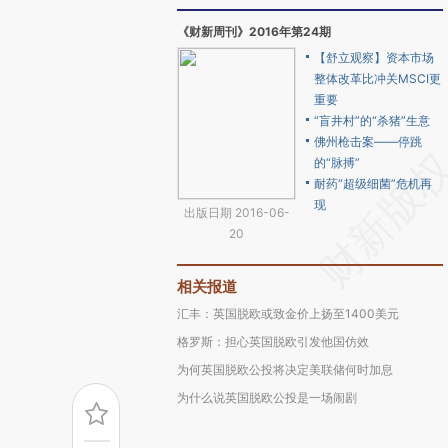
《财新周刊》2016年第24期
【舒立观察】资本市场
整体改革比冲关MSCI更
重要
“盲井村”的“杀猪”生意
佛州枪击案——停跳
的“脉搏”
耐药“超级细菌”危机再
现
出版日期 2016-06-
20
相关报道
汇丰：英国脱欧或致金价上扬至1400美元
格罗斯：担心英国脱欧引发他国仿效
为何英国脱欧公投将决定美联储何时加息
为什么说英国脱欧公投是一场闹剧