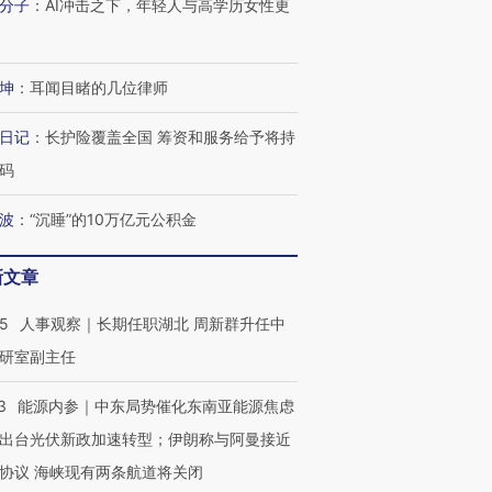
分子
：
AI冲击之下，年轻人与高学历女性更
坤
：
耳闻目睹的几位律师
日记
：
长护险覆盖全国 筹资和服务给予将持
码
波
：
“沉睡”的10万亿元公积金
新文章
25
人事观察｜长期任职湖北 周新群升任中
研室副主任
3
能源内参｜中东局势催化东南亚能源焦虑
出台光伏新政加速转型；伊朗称与阿曼接近
协议 海峡现有两条航道将关闭