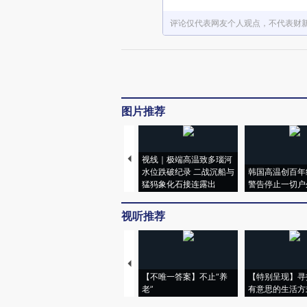
评论仅代表网友个人观点，不代表财
图片推荐
视线｜极端高温致多瑙河
水位跌破纪录 二战沉船与
韩国高温创百年
猛犸象化石接连露出
警告停止一切户
视听推荐
【不唯一答案】不止“养
【特别呈现】寻
老”
有意思的生活方