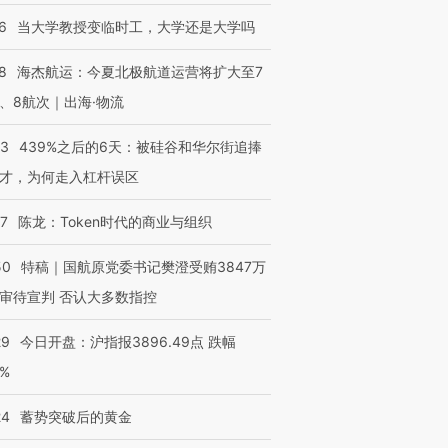
6
当大学教授变临时工，大学还是大学吗
8
海杰航运：今夏北极航道运营将扩大至7
、8航次｜出海·物流
53
439%之后的6天：被硅谷和华尔街追捧
才，为何走入杠杆误区
07
陈龙：Token时代的商业与组织
50
特稿｜国航原党委书记樊澄受贿3847万
审待宣判 否认大多数指控
29
今日开盘：沪指报3896.49点 跌幅
0%
24
蓄势突破后的黄金