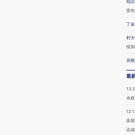
知识
受伤
丁金
村夫
续加
吴晓
最
13:
央政
12:1
多国
达成