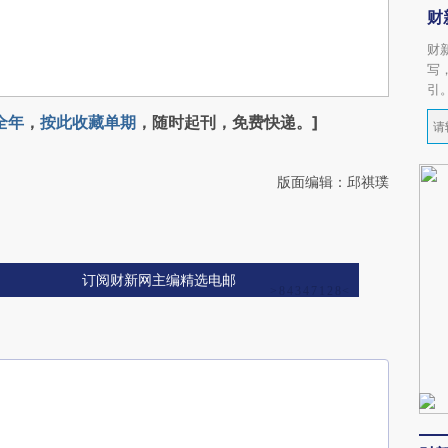
财
财
写
引
全年
，
按此收藏单期
，随时起刊，免费快递。]
版面编辑：邱祺璞
订阅财新网主编精选电邮