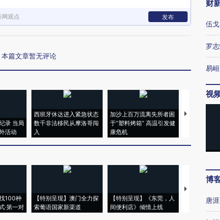
财
新网观点
发布
伍戈
罗志
本篇文章暂无评论
易峘
视
西班牙休达进入紧急状态
加沙上百万流离失所者困
视线｜HYR
纪录 当局
数千非法移民从摩洛哥闯
于“塑料烤箱” 高温引发健
术：是什么
外活动
入
康危机
心“花钱找虐
博
【推广】走
找100种
【特别呈现】澳门全力探
【特别呈现】《东莞，人
会，让数智科
唐涯
式·第一对
索葡语国家新渠道
间便利店》倾情上线
业