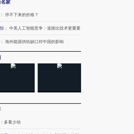
新名家
：
停不下来的价格？
恒
：
中美人工智能竞争：道路比技术更重要
：
海外能源供给缺口对中国的影响
频
OX的吸金
马航飞行员跨国走私7万
视线｜被称为“蟑螂”的印
让中产们甘
粒摇头丸 尿检体内含3种
度Z世代 用街头抗争将教
秘鲁纳斯
”？
毒品
育部长拱下台
13人遇难
客
进第四届链博
【商旅对话】华住集团
技“链”接产
【特别呈现】寻找100种
CFO：不靠规模取胜，华
【特别呈
：
多看少动
有意思的生活方式·第三对
住三大增长引擎是什么？
有意思的