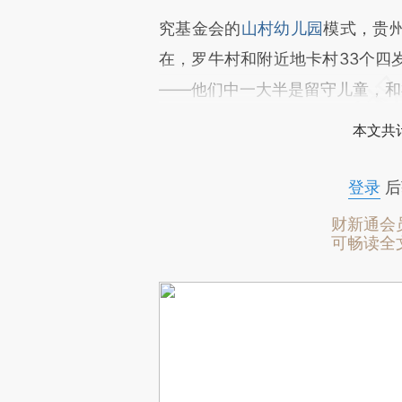
究基金会的
山村幼儿园
模式，贵
在，罗牛村和附近地卡村33个四
——他们中一大半是留守儿童，和
本文共计
登录
后
财新通会
可畅读全