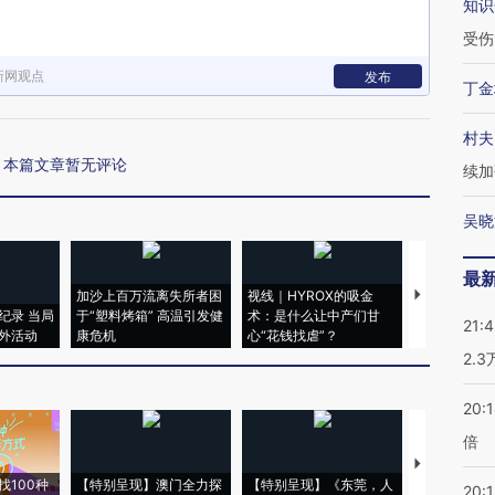
知识
受伤
新网观点
发布
丁金
村夫
本篇文章暂无评论
续加
吴晓
最
加沙上百万流离失所者困
视线｜HYROX的吸金
马航飞行员
纪录 当局
于“塑料烤箱” 高温引发健
术：是什么让中产们甘
粒摇头丸 尿
21:
外活动
康危机
心“花钱找虐”？
毒品
2.
20:
倍
【推广】走
找100种
【特别呈现】澳门全力探
【特别呈现】《东莞，人
会，让数智科
20:1