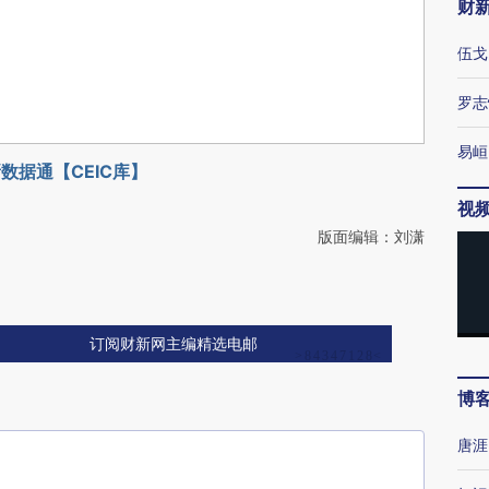
财
伍戈
罗志
易峘
数据通【CEIC库】
视
版面编辑：刘潇
订阅财新网主编精选电邮
博
唐涯