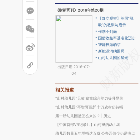
《财新周刊》2016年第26期
【舒立观察】英国“脱
欧”的教训与启示
作别不列颠
国债收益率基准化迈步
智能投顾萌芽
新能源消纳困局
山村幼儿园的星光
出版日期 2016-07-
04
相关报道
“山村幼儿园”见效 贫童综合能力提升显著
“山村幼儿园”再增两百所 十万农村仍待哺
第一所幼儿园是怎么来的？ | 历史
【中国首部VR纪录片】山村里的幼儿园
幼儿园数量五年增幅达五成 公办园偏少仍是痛点