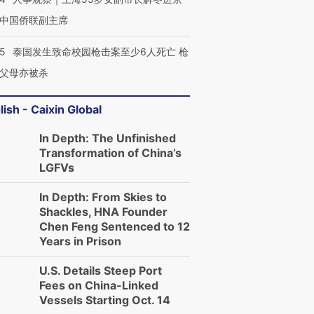
中国侨联副主席
45
泰国发生致命校园枪击案至少6人死亡 枪
父母亦被杀
lish - Caixin Global
In Depth: The Unfinished
Transformation of China’s
LGFVs
In Depth: From Skies to
Shackles, HNA Founder
Chen Feng Sentenced to 12
Years in Prison
U.S. Details Steep Port
Fees on China-Linked
Vessels Starting Oct. 14