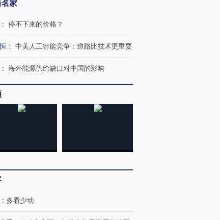
新名家
：
停不下来的价格？
恒
：
中美人工智能竞争：道路比技术更重要
：
海外能源供给缺口对中国的影响
频
客
：
多看少动