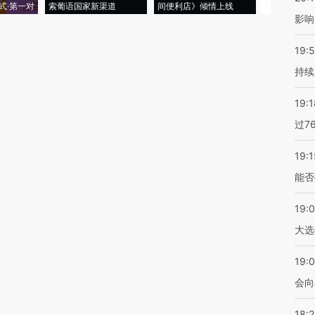
式·第一对
索葡语国家新渠道
间便利店》倾情上线
业
影响
19:5
持续
19:1
过7
19:1
能否
19:
大选
19:0
会向
18: