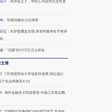
分子
：
AI冲击之下，年轻人与高学历女性更
坤
：
耳闻目睹的几位律师
日记
：
长护险覆盖全国 筹资和服务给予将持
码
波
：
“沉睡”的10万亿元公积金
新文章
跨国走私7万
视线｜被称为“蟑螂”的印
视线｜“入侵”还是“人道危
检体内含3种
度Z世代 用街头抗争将教
机”？难民潮撕裂西班牙
秘鲁纳斯
43
7月美国劳动力市场意外放缓 岗位减少
育部长拱下台
飞地休达
13人遇难
3万个失业率降至4.1%
14
海外金融专才回流香港 外籍工作签证翻
进第四届链博
【商旅对话】华住集团
技“链”接产
【特别呈现】寻找100种
CFO：不靠规模取胜，华
【特别呈
2
宁德时代宜春锂矿仍处停产状态 其动向