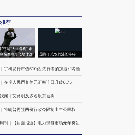
辑推荐
侵”还是“人道危机” 难
撕裂西班牙飞地休达
显影｜瓜农的漫长等待
｜
宇树发行市值610亿 先行者的加速和考验
｜
在岸人民币兑美元汇率连日升破6.75
我闻
｜
艾路明及多名股东被拘
｜
特朗普再签两份行政令限制出生公民权
周刊
｜
【封面报道】电力现货市场元年突进