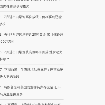
有意思的生活方式·第三对
住三大增长引擎是什么？
有意思的
国内锂资源供需格局
1
7月进出口增速高位放缓，价格驱动还能
多久
8
央行7月继续增持近20吨黄金 累计储备超
600万盎司
5
7月进出口增速从高位略有回落 涨价动力
持续？
07
下周前瞻：生态环境法典施行；巴西总统
进入竞选阶段
1
特朗普坚称美国防空弹药库存充足 但不
乌克兰提供更多
24
人事观察｜上海55岁女副市长解冬进京