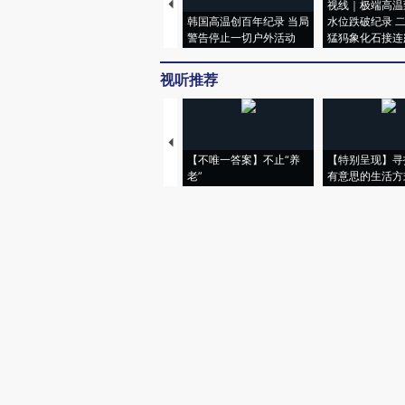
视线｜极端高温
韩国高温创百年纪录 当局
水位跌破纪录 
警告停止一切户外活动
猛犸象化石接连
视听推荐
【不唯一答案】不止“养
【特别呈现】寻
老”
有意思的生活方