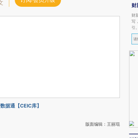
订阅/会员升级
文
财
财
写
引
数据通【CEIC库】
版面编辑：王丽琨