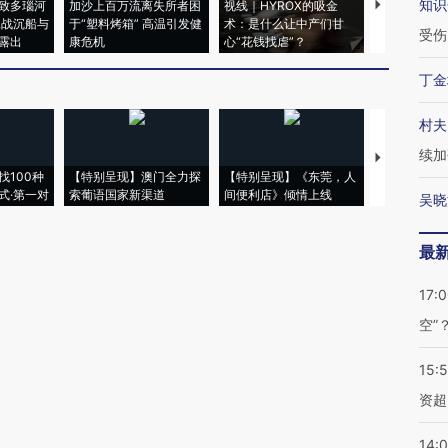
知识
致多瑙河
加沙上百万流离失所者困
视线｜HYROX的吸金
马航飞行员
二战沉船与
于“塑料烤箱” 高温引发健
术：是什么让中产们甘
粒摇头丸 尿
受伤
露出
康危机
心“花钱找虐”？
毒品
丁金
村夫
续加
【推广】走
找100种
【特别呈现】澳门全力探
【特别呈现】《东莞，人
会，让数智科
式·第一对
索葡语国家新渠道
间便利店》倾情上线
业
吴晓
最
17:
空”
15:
资超
14: