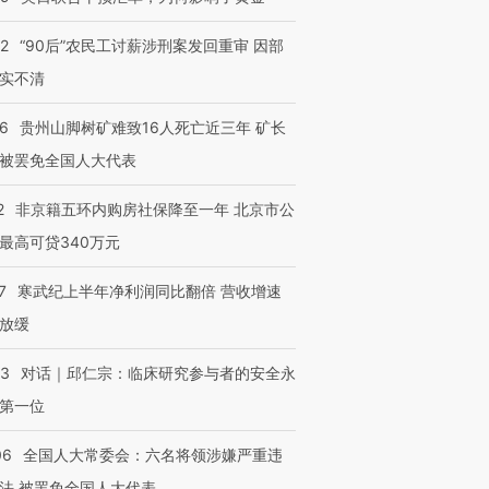
32
“90后”农民工讨薪涉刑案发回重审 因部
实不清
36
贵州山脚树矿难致16人死亡近三年 矿长
被罢免全国人大代表
2
非京籍五环内购房社保降至一年 北京市公
最高可贷340万元
7
寒武纪上半年净利润同比翻倍 营收增速
放缓
53
对话｜邱仁宗：临床研究参与者的安全永
第一位
06
全国人大常委会：六名将领涉嫌严重违
法 被罢免全国人大代表