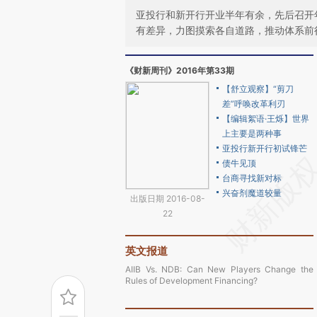
亚投行和新开行开业半年有余，先后召开
有差异，力图摸索各自道路，推动体系前
《财新周刊》2016年第33期
【舒立观察】“剪刀
差”呼唤改革利刃
【编辑絮语·王烁】世界
上主要是两种事
亚投行新开行初试锋芒
债牛见顶
台商寻找新对标
兴奋剂魔道较量
出版日期 2016-08-
22
英文报道
AIIB Vs. NDB: Can New Players Change the
Rules of Development Financing?