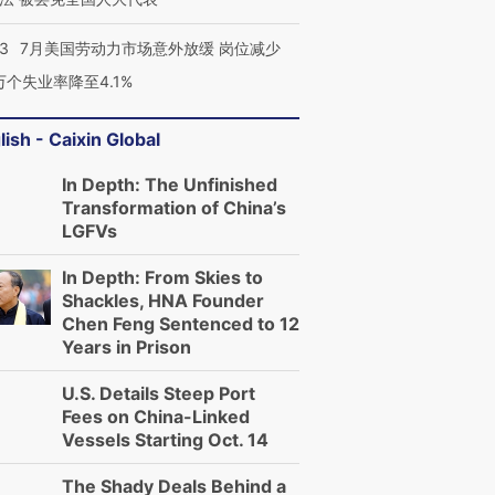
43
7月美国劳动力市场意外放缓 岗位减少
3万个失业率降至4.1%
lish - Caixin Global
In Depth: The Unfinished
Transformation of China’s
LGFVs
In Depth: From Skies to
Shackles, HNA Founder
Chen Feng Sentenced to 12
Years in Prison
U.S. Details Steep Port
Fees on China-Linked
Vessels Starting Oct. 14
The Shady Deals Behind a