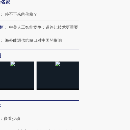
新名家
：
停不下来的价格？
恒
：
中美人工智能竞争：道路比技术更重要
：
海外能源供给缺口对中国的影响
频
客
：
多看少动