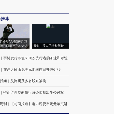
辑推荐
侵”还是“人道危机” 难
撕裂西班牙飞地休达
显影｜瓜农的漫长等待
｜
宇树发行市值610亿 先行者的加速和考验
｜
在岸人民币兑美元汇率连日升破6.75
我闻
｜
艾路明及多名股东被拘
｜
特朗普再签两份行政令限制出生公民权
周刊
｜
【封面报道】电力现货市场元年突进