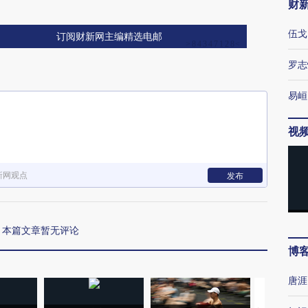
财
伍戈
订阅财新网主编精选电邮
罗志
易峘
视
新网观点
发布
本篇文章暂无评论
博
唐涯