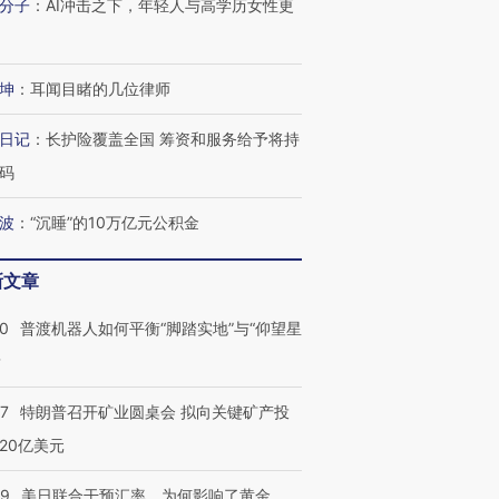
分子
：
AI冲击之下，年轻人与高学历女性更
跨国走私7万
视线｜被称为“蟑螂”的印
视线｜“入侵”还是“人道危
检体内含3种
度Z世代 用街头抗争将教
机”？难民潮撕裂西班牙
秘鲁纳斯
育部长拱下台
飞地休达
13人遇难
坤
：
耳闻目睹的几位律师
日记
：
长护险覆盖全国 筹资和服务给予将持
码
进第四届链博
【商旅对话】华住集团
技“链”接产
【特别呈现】寻找100种
CFO：不靠规模取胜，华
【特别呈
有意思的生活方式·第三对
住三大增长引擎是什么？
有意思的
波
：
“沉睡”的10万亿元公积金
新文章
00
普渡机器人如何平衡“脚踏实地”与“仰望星
？
57
特朗普召开矿业圆桌会 拟向关键矿产投
20亿美元
09
美日联合干预汇率，为何影响了黄金