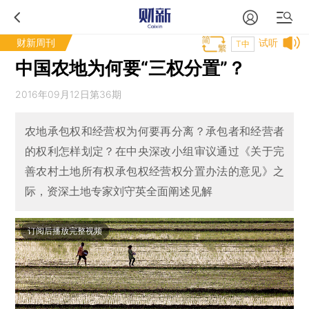
财新周刊
试听
T中
中国农地为何要“三权分置”？
2016年09月12日第36期
农地承包权和经营权为何要再分离？承包者和经营者
的权利怎样划定？在中央深改小组审议通过《关于完
善农村土地所有权承包权经营权分置办法的意见》之
际，资深土地专家刘守英全面阐述见解
订阅后播放完整视频