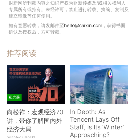
财新网所刊载内容之知识产权为财新传媒及/或相关权利人
专属所有或持有。未经许可，禁止进行转载、摘编、复制及
建立镜像等任何使用。
如有意愿转载，请发邮件至
hello@caixin.com
，获得书面
确认及授权后，方可转载。
推荐阅读
私房课
In Depth: As
向松祚：宏观经济70
Tencent Lays Off
讲，带你了解国内外
Staff, Is Its ‘Winter’
经济大局
Approaching?
2022年04月06日