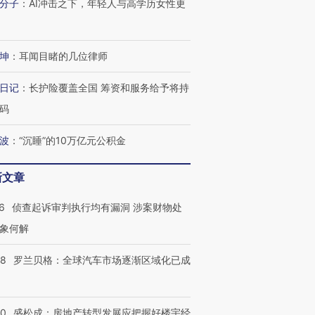
分子
：
AI冲击之下，年轻人与高学历女性更
坤
：
耳闻目睹的几位律师
进第四届链博
【商旅对话】华住集团
日记
：
长护险覆盖全国 筹资和服务给予将持
技“链”接产
【特别呈现】寻找100种
CFO：不靠规模取胜，华
【特别呈
有意思的生活方式·第三对
住三大增长引擎是什么？
有意思的
码
波
：
“沉睡”的10万亿元公积金
新文章
6
侦查起诉审判执行均有漏洞 涉案财物处
象何解
58
罗兰贝格：全球汽车市场逐渐区域化已成
50
盛松成：房地产转型发展应把握好楼宇经