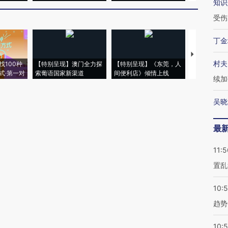
知识
受伤
丁金
【推广】走
村夫
找100种
【特别呈现】澳门全力探
【特别呈现】《东莞，人
会，让数智科
式·第一对
索葡语国家新渠道
间便利店》倾情上线
业
续加
吴晓
最
11:5
置乱
10:
趋势
10: