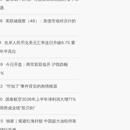
遇
39
美联储观察（46）：美债市场对沃什的
1
在岸人民币兑美元汇率连日升破6.75 重
年半高位
29
今日开盘：两市双双低开 沪指跌幅
6%
13
“竹知了”事件背后的舆情根源
10
国泰航空2026年上半年净利润大增71%
局势成业绩“双刃剑”
45
独家｜规避红海封锁 中国超大油轮停靠
绕行非洲