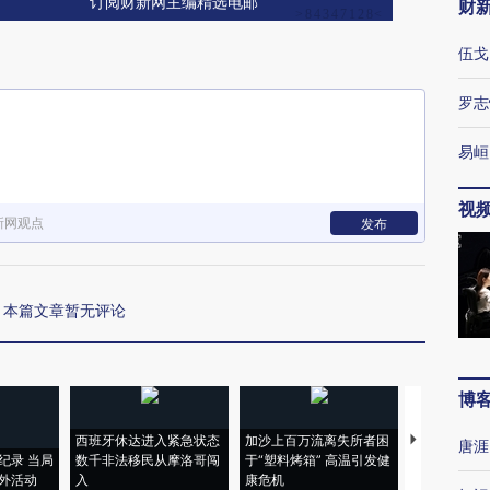
订阅财新网主编精选电邮
财
伍戈
罗志
易峘
视
新网观点
发布
本篇文章暂无评论
博
西班牙休达进入紧急状态
加沙上百万流离失所者困
马航飞行员
唐涯
纪录 当局
数千非法移民从摩洛哥闯
于“塑料烤箱” 高温引发健
粒摇头丸 尿
外活动
入
康危机
毒品