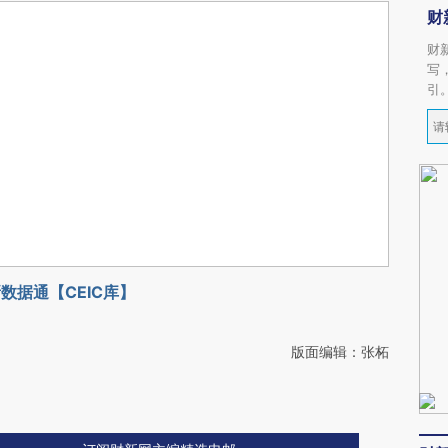
财
财
写
引
数据通【CEIC库】
版面编辑：张柘