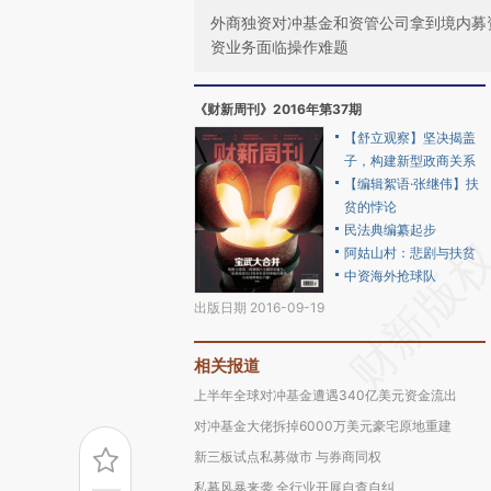
外商独资对冲基金和资管公司拿到境内募
资业务面临操作难题
《财新周刊》2016年第37期
【舒立观察】坚决揭盖
子，构建新型政商关系
【编辑絮语·张继伟】扶
贫的悖论
民法典编纂起步
阿姑山村：悲剧与扶贫
中资海外抢球队
出版日期 2016-09-19
相关报道
上半年全球对冲基金遭遇340亿美元资金流出
对冲基金大佬拆掉6000万美元豪宅原地重建
新三板试点私募做市 与券商同权
私募风暴来袭 全行业开展自查自纠