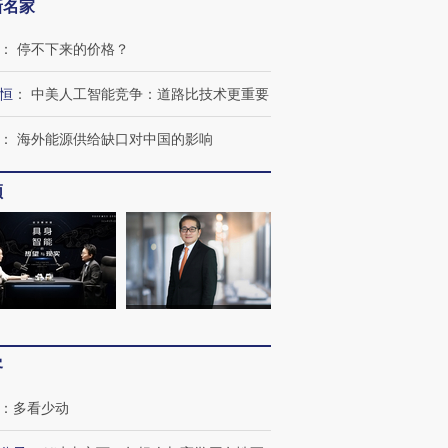
新名家
：
停不下来的价格？
恒
：
中美人工智能竞争：道路比技术更重要
：
海外能源供给缺口对中国的影响
频
客
跨国走私7万
视线｜HY
：
多看少动
检体内含3种
泽连斯基密集出访美英 索
秘鲁纳斯卡观光飞机坠毁
术：是什
要防空导弹“救急”
13人遇难
心“花钱找