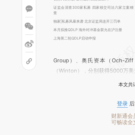
证监会清查300家私募 四家移交司法六家立案稽
查
独家|私募风暴来袭 北京证监局连开三罚单
本月拟推QDLP 海外对冲基金获允在沪注册
上海第二轮QDLP启动申报
Group）、奥氏资本（Och-Zif
（Winton），分别获得5000万
本文共计
登录
后
财新通会
可畅读全