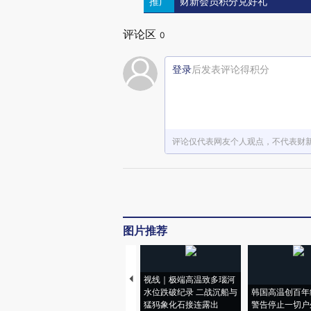
推广
财新会员积分兑好礼
评论区
0
登录
后发表评论得积分
评论仅代表网友个人观点，不代表财
图片推荐
视线｜极端高温致多瑙河
水位跌破纪录 二战沉船与
韩国高温创百年
猛犸象化石接连露出
警告停止一切户