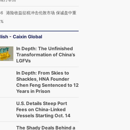
36
港险收益征税冲击伦敦市场 保诚盘中重
3%
lish - Caixin Global
In Depth: The Unfinished
Transformation of China’s
LGFVs
In Depth: From Skies to
Shackles, HNA Founder
Chen Feng Sentenced to 12
Years in Prison
U.S. Details Steep Port
Fees on China-Linked
Vessels Starting Oct. 14
The Shady Deals Behind a