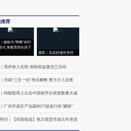
辑推荐
｜被称为“蟑螂”的印
世代 将教育部长拱下
显影｜瓜农的漫长等待
｜
境外收入征税 保险收益缴交已启动
｜
河南“三支一扶”考试舞弊 警方介入侦查
｜
特朗普再上台后中国留学生获签数量大减
｜
广州开发区产业园REIT较发行价“腰斩”
周刊
｜
【封面报道】电力现货市场元年突进