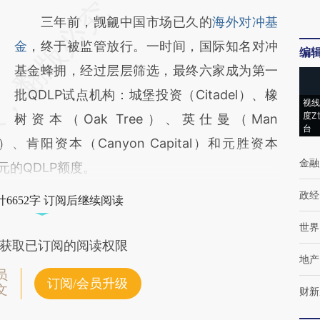
三年前，觊觎中国市场已久的
海外对冲基
金
，终于被监管放行。一时间，国际知名对冲
编
基金蜂拥，经过层层筛选，最终六家成为第一
批QDLP试点机构：城堡投资（Citadel）、橡
视线
度Z
树资本（Oak Tree）、英仕曼（Man
台
f）、肯阳资本（Canyon Capital）和元胜资本
金融
美元的QDLP额度。
政经
6652字 订阅后继续阅读
世界
获取已订阅的阅读权限
地产
员
订阅/会员升级
文
财新