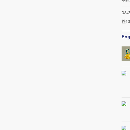
08:
挫1
Eng