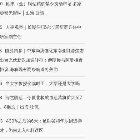
40
刚果（金）铜钴精矿禁令扰动市场 多家
进第四届链博
【商旅对话】华住集团
称暂无影响 | 出海·政策
技“链”接产
【特别呈现】寻找100种
CFO：不靠规模取胜，华
【特别呈
有意思的生活方式·第三对
住三大增长引擎是什么？
有意思的
25
人事观察｜长期任职湖北 周新群升任中
研室副主任
3
能源内参｜中东局势催化东南亚能源焦虑
出台光伏新政加速转型；伊朗称与阿曼接近
协议 海峡现有两条航道将关闭
6
当大学教授变临时工，大学还是大学吗
8
海杰航运：今夏北极航道运营将扩大至7
、8航次｜出海·物流
53
439%之后的6天：被硅谷和华尔街追捧
才，为何走入杠杆误区