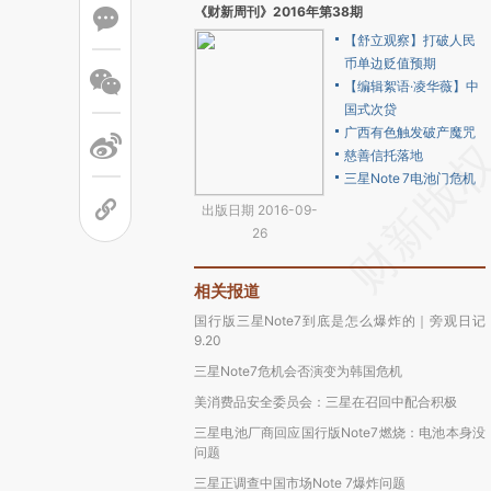
《财新周刊》2016年第38期
【舒立观察】打破人民
币单边贬值预期
【编辑絮语·凌华薇】中
国式次贷
广西有色触发破产魔咒
慈善信托落地
三星Note 7电池门危机
出版日期 2016-09-
26
相关报道
国行版三星Note7到底是怎么爆炸的｜旁观日记
9.20
三星Note7危机会否演变为韩国危机
美消费品安全委员会：三星在召回中配合积极
三星电池厂商回应国行版Note7燃烧：电池本身没
问题
三星正调查中国市场Note 7爆炸问题