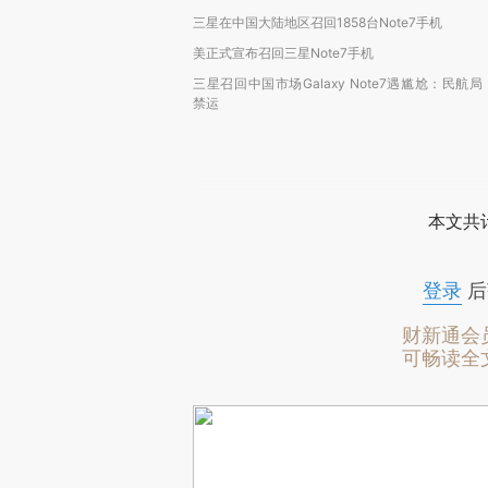
三星在中国大陆地区召回1858台Note7手机
美正式宣布召回三星Note7手机
三星召回中国市场Galaxy Note7遇尴尬：民航局
禁运
本文共计
登录
后
财新通会
可畅读全