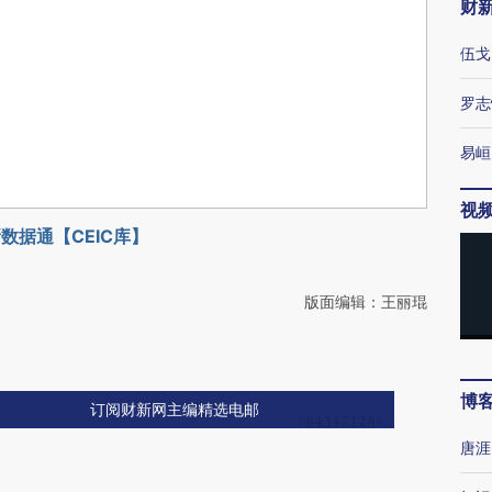
财
伍戈
罗志
易峘
视
数据通【CEIC库】
版面编辑：王丽琨
博
订阅财新网主编精选电邮
唐涯