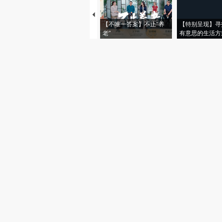
【不唯一答案】不止“养
【特别呈现】寻
老”
有意思的生活方