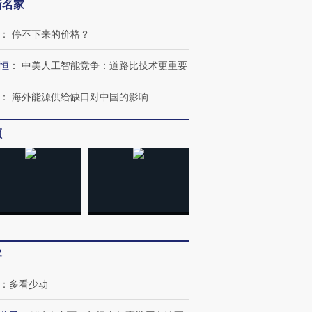
新名家
：
停不下来的价格？
恒
：
中美人工智能竞争：道路比技术更重要
：
海外能源供给缺口对中国的影响
频
客
：
多看少动