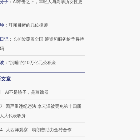
分子
：
AI冲击之下，年轻人与高学历女性更
坤
：
耳闻目睹的几位律师
日记
：
长护险覆盖全国 筹资和服务给予将持
码
波
：
“沉睡”的10万亿元公积金
新文章
1
AI不是镜子，是蒸馏器
OX的吸金
马航飞行员跨国走私7万
视线｜被称为“蟑螂”的印
07
因严重违纪违法 李云泽被罢免第十四届
让中产们甘
粒摇头丸 尿检体内含3种
度Z世代 用街头抗争将教
秘鲁纳斯
”？
毒品
育部长拱下台
13人遇难
人大代表职务
44
大西洋观察｜特朗普助力金砖合作