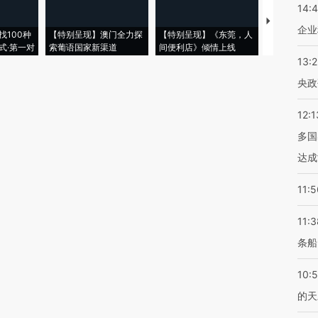
14:
【推广】走
企业
找100种
【特别呈现】澳门全力探
【特别呈现】《东莞，人
会，让数智科
式·第一对
索葡语国家新渠道
间便利店》倾情上线
业
13:
央政
12:1
多国
达成
11:5
11:3
条船
10:
的天