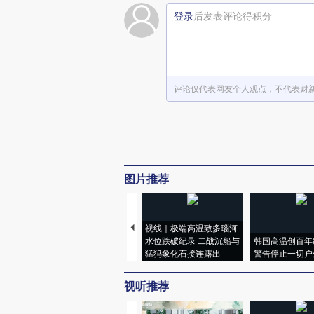
登录
后发表评论得积分
评论仅代表网友个人观点，不代表财
图片推荐
视线｜极端高温致多瑙河
水位跌破纪录 二战沉船与
韩国高温创百年
猛犸象化石接连露出
警告停止一切户
视听推荐