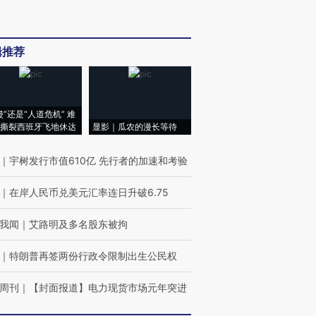
辑推荐
侵”还是“人道危机” 难
撕裂西班牙飞地休达
显影｜瓜农的漫长等待
｜
宇树发行市值610亿 先行者的加速和考验
｜
在岸人民币兑美元汇率连日升破6.75
我闻
｜
艾路明及多名股东被拘
｜
特朗普再签两份行政令限制出生公民权
周刊
｜
【封面报道】电力现货市场元年突进