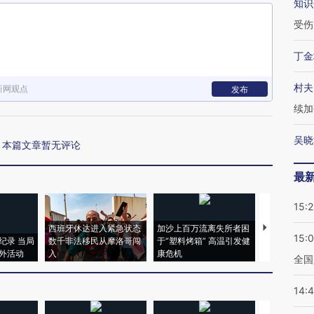
知识
受伤
丁金
村夫
新网观点
发布
续加
吴晓
本篇文章暂无评论
最
15:2
西班牙休达进入紧急状态
加沙上百万流离失所者困
视线｜HYR
15:
纪录 当局
数千非法移民从摩洛哥闯
于“塑料烤箱” 高温引发健
术：是什么
外活动
入
康危机
心“花钱找虐
全国
14: