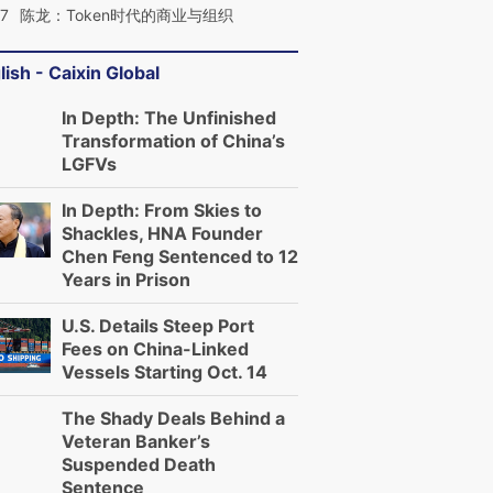
07
陈龙：Token时代的商业与组织
lish - Caixin Global
In Depth: The Unfinished
Transformation of China’s
LGFVs
In Depth: From Skies to
Shackles, HNA Founder
Chen Feng Sentenced to 12
Years in Prison
U.S. Details Steep Port
Fees on China-Linked
Vessels Starting Oct. 14
The Shady Deals Behind a
Veteran Banker’s
Suspended Death
Sentence