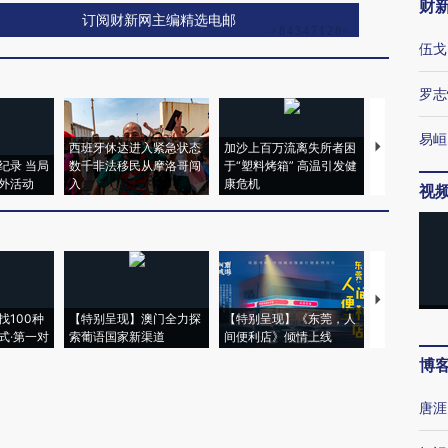
财
订阅财新网主编精选电邮
伍戈
罗志
易峘
视
新网观点
发布
本篇文章暂无评论
博
唐涯
西班牙休达进入紧急状态
加沙上百万流离失所者困
视线｜HYR
纪录 当局
数千非法移民从摩洛哥闯
于“塑料烤箱” 高温引发健
术：是什么