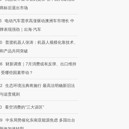
商标后退出市场
6
电动汽车需求高涨驱动澳洲车市增长 中
牌表现强劲｜出海·汽车
00
普渡机器人张涛：机器人规模化靠技术、
和产品共同突破
56
财新调查｜7月消费或有反弹、出口维持
 受哪些因素带动？
42
生态环境法典将施行 最高法明确新旧法
与追责规则
0
看空消费的“三大误区”
59
中东局势催化东南亚能源焦虑 多国出台
新政加速转型