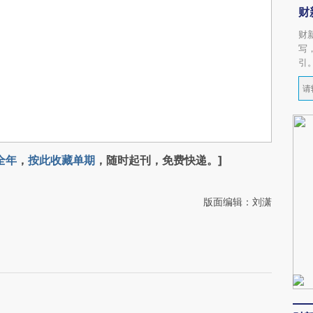
财
财
写
引
全年
，
按此收藏单期
，随时起刊，免费快递。]
版面编辑：刘潇