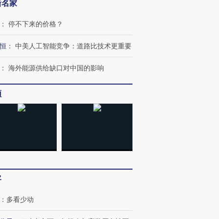
新名家
：
停不下来的价格？
恒
：
中美人工智能竞争：道路比技术更重要
：
海外能源供给缺口对中国的影响
频
客
：
多看少动
OX的吸金
马航飞行员跨国走私7万
视线｜被称为“蟑螂”的印
让中产们甘
粒摇头丸 尿检体内含3种
度Z世代 用街头抗争将教
秘鲁纳斯