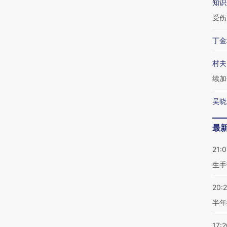
知识
外活动
入
康危机
心“花钱找虐
受伤
丁金
村夫
【推广】走
找100种
【特别呈现】澳门全力探
【特别呈现】《东莞，人
会，让数智科
续加
式·第一对
索葡语国家新渠道
间便利店》倾情上线
业
吴晓
最
21:0
生手
20:
半年
17:2