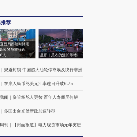
辑推荐
宜昌局部短时降雨
8毫米 紧急转移近
00人
显影｜瓜农的漫长等待
｜
规避封锁 中国超大油轮停靠埃及绕行非洲
｜
在岸人民币兑美元汇率连日升破6.75
我闻
｜
资管掌舵人更替 百年人寿僵局何解
｜
多国出台光伏新政加速转型
周刊
｜
【封面报道】电力现货市场元年突进