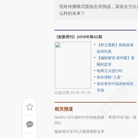
现有传播模式面临生存挑战，渠道全方位
么样的未来？
《财新周刊》2016年第42期
【舒立观察】财政政策
如何托底
【编辑絮语·凌华薇】装
睡的监管
电商立法进行时
表外理财“入笼”
谁在掌控中国高铁轮对
市场
出版日期 2016-10-31
相关报道
Netflix CEO谈时代华纳收购案：希望AT&T能一视
同仁
穆迪将AT&T列入降级观察名单