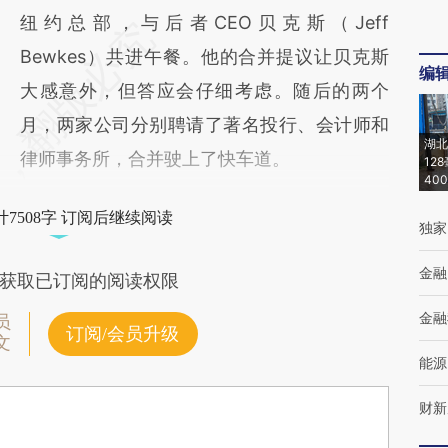
纽约总部，与后者CEO贝克斯（Jeff
Bewkes）共进午餐。他的合并提议让贝克斯
编
大感意外，但答应会仔细考虑。随后的两个
月，两家公司分别聘请了著名投行、会计师和
湖北
律师事务所，合并驶上了快车道。
12
40
7508字 订阅后继续阅读
独家
金融
获取已订阅的阅读权限
金融
员
订阅/会员升级
文
能源
财新