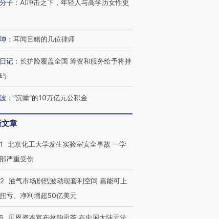
分子
：
AI冲击之下，年轻人与高学历女性更
”？
毒品
育部长拱下台
13人遇难
坤
：
耳闻目睹的几位律师
日记
：
长护险覆盖全国 筹资和服务给予将持
进第四届链博
【商旅对话】华住集团
技“链”接产
【特别呈现】寻找100种
CFO：不靠规模取胜，华
【特别呈
码
有意思的生活方式·第三对
住三大增长引擎是什么？
有意思的
波
：
“沉睡”的10万亿元公积金
新文章
1
北京化工大学发生实验室安全事故 一学
部严重受伤
22
油气市场剧烈波动现套利空间 嘉能可上
扭亏、净利增超50亿美元
6
贝恩资本宣布收购贡茶 在中国大陆无法