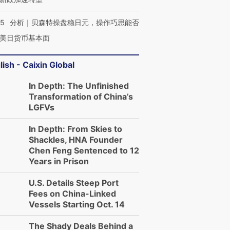
05
分析｜贝森特操盘稳日元，操作巧思能否
美日货币基本面
lish - Caixin Global
In Depth: The Unfinished
Transformation of China’s
LGFVs
In Depth: From Skies to
Shackles, HNA Founder
Chen Feng Sentenced to 12
Years in Prison
U.S. Details Steep Port
Fees on China-Linked
Vessels Starting Oct. 14
The Shady Deals Behind a