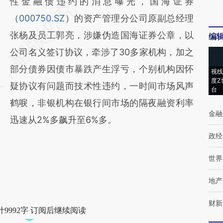
性金融债违约的消息曝光，国海证券
（
000750.SZ
）的资产管理分公司原副总经理
张杨及员工郭亮，涉嫌伪造国海证券公章，以
编
公司名义签订协议，牵涉了30多家机构，加之
部分债券因债市暴跌产生浮亏，个别机构因怀
视线
度Z
疑协议有问题而技术性违约，一时间市场风声
台
鹤唳，非银机构在银行间市场的隔夜融资利率
金融
迅速从2%多飙升至6%多。
政经
世界
地产
财新
9992字 订阅后继续阅读