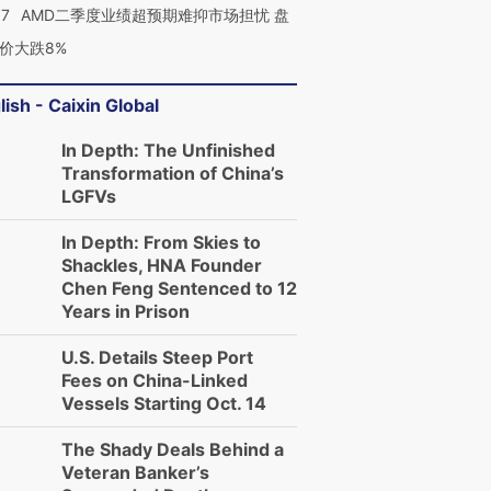
37
AMD二季度业绩超预期难抑市场担忧 盘
价大跌8%
lish - Caixin Global
In Depth: The Unfinished
Transformation of China’s
LGFVs
In Depth: From Skies to
Shackles, HNA Founder
Chen Feng Sentenced to 12
Years in Prison
U.S. Details Steep Port
Fees on China-Linked
Vessels Starting Oct. 14
The Shady Deals Behind a
Veteran Banker’s