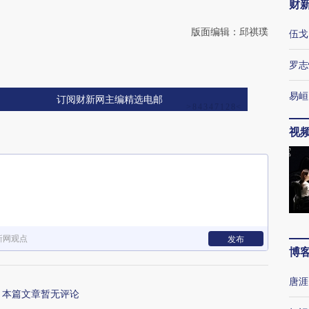
财
版面编辑：邱祺璞
伍戈
罗志
易峘
订阅财新网主编精选电邮
视
新网观点
发布
博
唐涯
本篇文章暂无评论