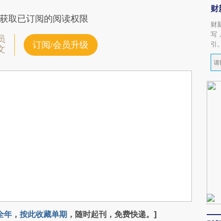
财
获取已订阅的阅读权限
财
写
员
订阅/会员升级
引
文
全年
，
按此收藏单期
，随时起刊，免费快递。]