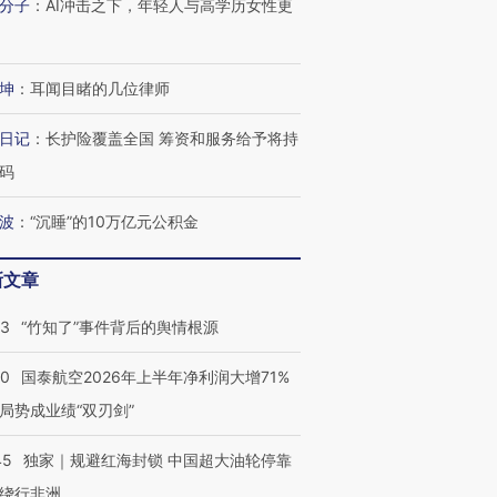
分子
：
AI冲击之下，年轻人与高学历女性更
坤
：
耳闻目睹的几位律师
跨国走私7万
视线｜HY
检体内含3种
泽连斯基密集出访美英 索
秘鲁纳斯卡观光飞机坠毁
术：是什
日记
：
长护险覆盖全国 筹资和服务给予将持
要防空导弹“救急”
13人遇难
心“花钱找
码
波
：
“沉睡”的10万亿元公积金
进第四届链博
新文章
【商旅对话】华住集团
技“链”接产
【特别呈现】寻找100种
CFO：不靠规模取胜，华
【特别呈
有意思的生活方式·第三对
住三大增长引擎是什么？
有意思的
13
“竹知了”事件背后的舆情根源
10
国泰航空2026年上半年净利润大增71%
局势成业绩“双刃剑”
45
独家｜规避红海封锁 中国超大油轮停靠
绕行非洲