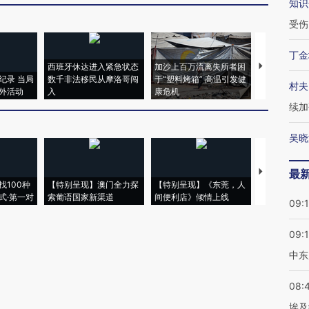
知识
受伤
丁金
西班牙休达进入紧急状态
加沙上百万流离失所者困
马航飞行员
纪录 当局
数千非法移民从摩洛哥闯
于“塑料烤箱” 高温引发健
粒摇头丸 尿
村夫
外活动
入
康危机
毒品
续加
吴晓
【推广】走
最
找100种
【特别呈现】澳门全力探
【特别呈现】《东莞，人
会，让数智科
式·第一对
索葡语国家新渠道
间便利店》倾情上线
业
09:
09:
中东
08:
埃及