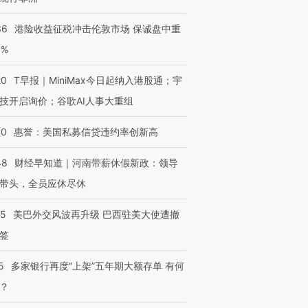
36
港险收益征税冲击伦敦市场 保诚盘中重
3%
20
T早报｜MiniMax今日起纳入港股通；宇
技开启询价；谷歌AI人事大重组
30
惠誉：美国私募信贷违约率创新高
48
财经早知道｜河南带薪休假新政：领导
带头，全员应休尽休
05
美巴外交风波再升级 巴西驻美大使遭撤
签
5
多家银行再度“上架”五年期大额存单 有何
？