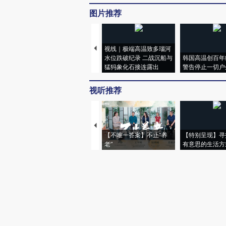
图片推荐
视线｜极端高温致多瑙河
水位跌破纪录 二战沉船与
韩国高温创百年
猛犸象化石接连露出
警告停止一切户
视听推荐
【不唯一答案】不止“养
【特别呈现】寻
老”
有意思的生活方