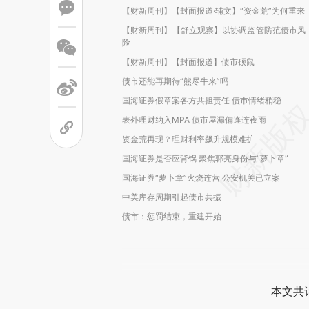
【财新周刊】【封面报道·辅文】“资金荒”为何重来
【财新周刊】【舒立观察】以协调监管防范债市风
险
【财新周刊】【封面报道】债市硕鼠
债市还能再期待“熊尽牛来”吗
国海证券假章案各方共担责任 债市情绪稍稳
表外理财纳入MPA 债市屋漏偏逢连夜雨
资金荒再现？理财利率飙升规模难扩
国海证券是否应背锅 聚焦郭亮身份与“萝卜章”
国海证券“萝卜章”火烧连营 公安机关已立案
中美库存周期引起债市共振
债市：惩罚结束，重建开始
本文共计