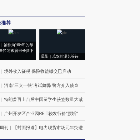
辑推荐
｜被称为“蟑螂”的印
世代 将教育部长拱下
显影｜瓜农的漫长等待
｜
境外收入征税 保险收益缴交已启动
｜
河南“三支一扶”考试舞弊 警方介入侦查
｜
特朗普再上台后中国留学生获签数量大减
｜
广州开发区产业园REIT较发行价“腰斩”
周刊
｜
【封面报道】电力现货市场元年突进