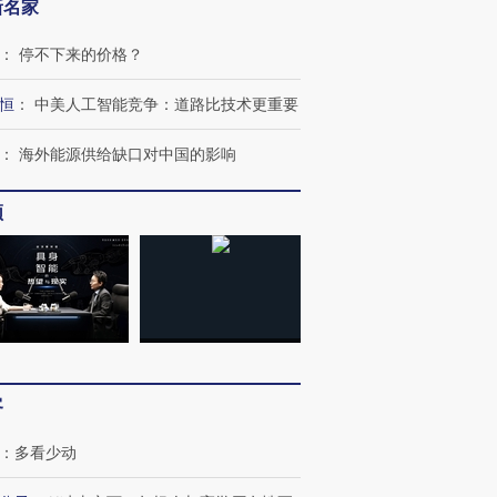
新名家
：
停不下来的价格？
恒
：
中美人工智能竞争：道路比技术更重要
：
海外能源供给缺口对中国的影响
频
客
：
多看少动