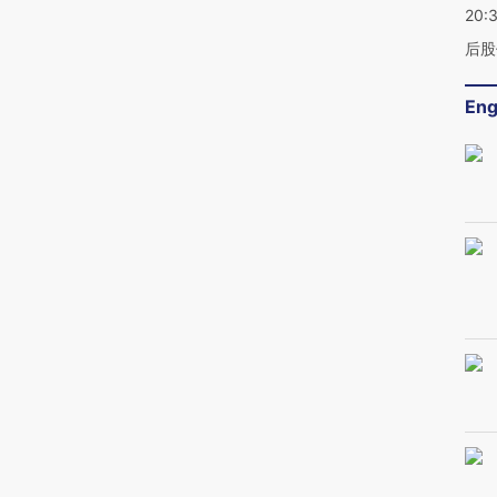
20:
后股
Eng