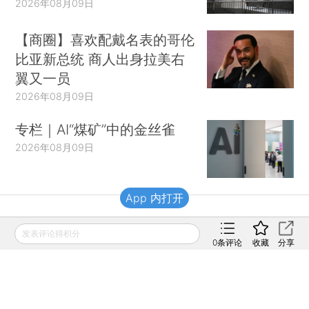
2026年08月09日
【商圈】喜欢配戴名表的哥伦
比亚新总统 商人出身拉美右
翼又一员
2026年08月09日
专栏｜AI“煤矿”中的金丝雀
2026年08月09日
App 内打开
财新移动
发表评论得积分
0
条评论
收藏
分享
财新
财新周刊
Caixin