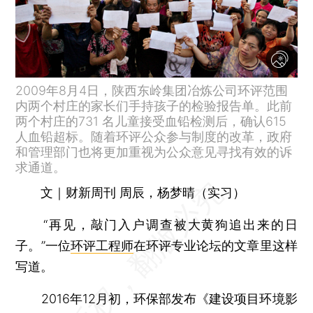
2009年8月4日，陕西东岭集团冶炼公司环评范围
内两个村庄的家长们手持孩子的检验报告单。此前
两个村庄的731 名儿童接受血铅检测后，确认615
人血铅超标。随着环评公众参与制度的改革，政府
和管理部门也将更加重视为公众意见寻找有效的诉
求通道。
文｜财新周刊 周辰，杨梦晴（实习）
“再见，敲门入户调查被大黄狗追出来的日
子。”一位
环评工程师
在环评专业论坛的文章里这样
写道。
2016年12月初，环保部发布《建设项目环境影