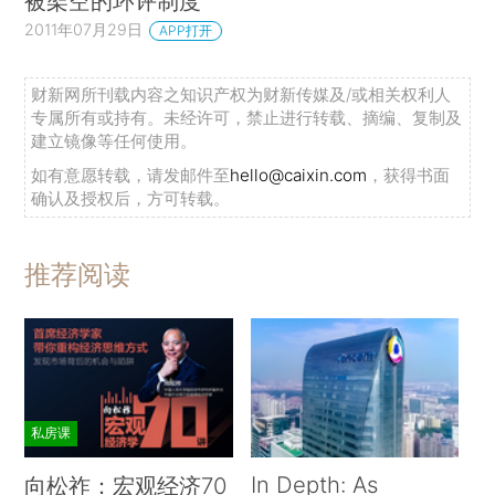
被架空的环评制度
2011年07月29日
APP打开
财新网所刊载内容之知识产权为财新传媒及/或相关权利人
专属所有或持有。未经许可，禁止进行转载、摘编、复制及
建立镜像等任何使用。
如有意愿转载，请发邮件至
hello@caixin.com
，获得书面
确认及授权后，方可转载。
推荐阅读
私房课
In Depth: As
向松祚：宏观经济70