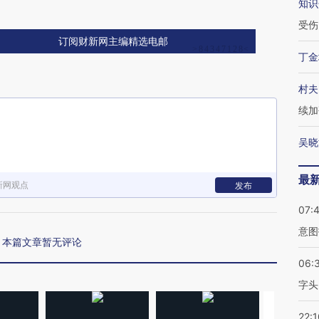
知识
受伤
订阅财新网主编精选电邮
丁金
村夫
续加
吴晓
最
新网观点
发布
07:
意图
本篇文章暂无评论
06:
字头
22:1