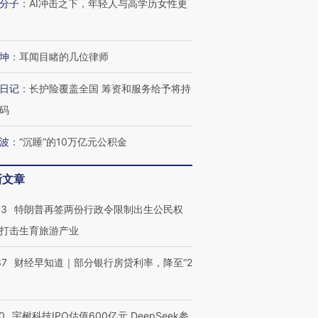
分子
：
AI冲击之下，年轻人与高学历女性更
坤
：
耳闻目睹的几位律师
日记
：
长护险覆盖全国 筹资和服务给予将持
码
波
：
“沉睡”的10万亿元公积金
新文章
43
特朗普再签两份行政令限制出生公民权
打击生育旅游产业
37
财经早知道｜部分银行房贷利率，降至“2
0
宇树科技IPO估值600亿元 DeepSeek参