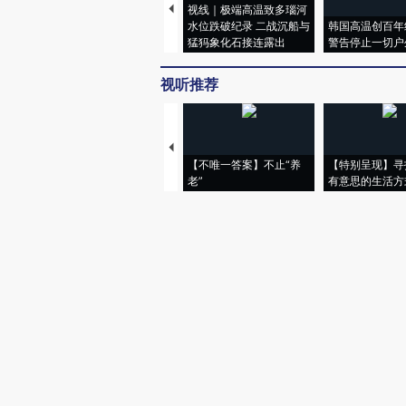
视线｜极端高温致多瑙河
水位跌破纪录 二战沉船与
韩国高温创百年
猛犸象化石接连露出
警告停止一切户
视听推荐
【不唯一答案】不止“养
【特别呈现】寻
老”
有意思的生活方