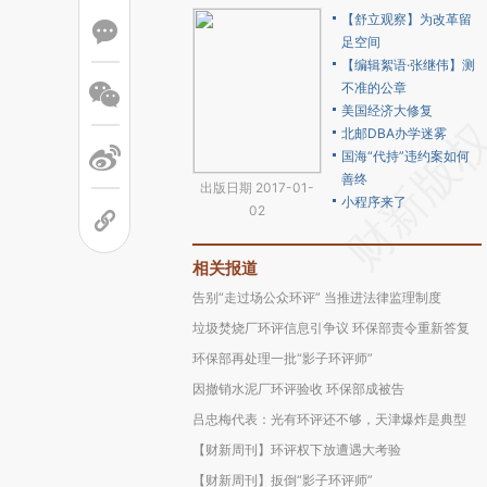
【舒立观察】为改革留
足空间
【编辑絮语·张继伟】测
不准的公章
美国经济大修复
北邮DBA办学迷雾
国海“代持”违约案如何
善终
出版日期 2017-01-
小程序来了
02
相关报道
告别“走过场公众环评” 当推进法律监理制度
垃圾焚烧厂环评信息引争议 环保部责令重新答复
环保部再处理一批“影子环评师”
因撤销水泥厂环评验收 环保部成被告
吕忠梅代表：光有环评还不够，天津爆炸是典型
【财新周刊】环评权下放遭遇大考验
【财新周刊】扳倒“影子环评师”