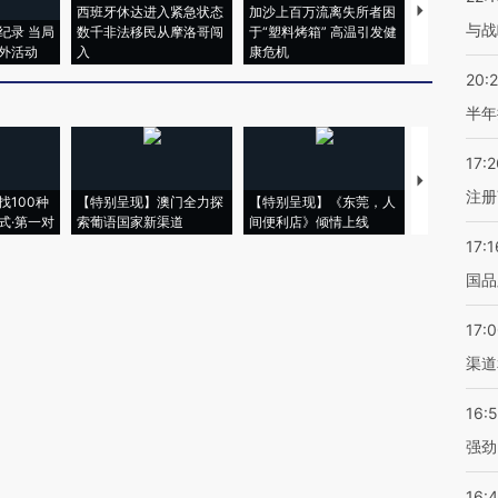
西班牙休达进入紧急状态
加沙上百万流离失所者困
视线｜HYR
与战
纪录 当局
数千非法移民从摩洛哥闯
于“塑料烤箱” 高温引发健
术：是什么
外活动
入
康危机
心“花钱找虐
20:
半年
17:2
【推广】走
注册
找100种
【特别呈现】澳门全力探
【特别呈现】《东莞，人
会，让数智科
式·第一对
索葡语国家新渠道
间便利店》倾情上线
业
17:1
国品
17:
渠道
16:
强劲
16: