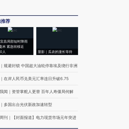
辑推荐
宜昌局部短时降雨
8毫米 紧急转移近
00人
显影｜瓜农的漫长等待
｜
规避封锁 中国超大油轮停靠埃及绕行非洲
｜
在岸人民币兑美元汇率连日升破6.75
我闻
｜
资管掌舵人更替 百年人寿僵局何解
｜
多国出台光伏新政加速转型
周刊
｜
【封面报道】电力现货市场元年突进