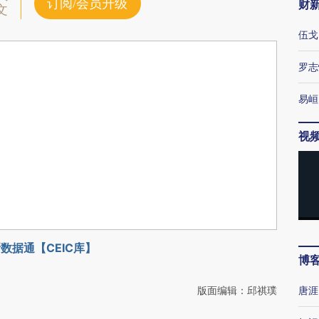
订阅/会员升级
财
文
伍戈
罗志
易峘
视
数据通【CEIC库】
博
版面编辑：邱祺璞
唐涯