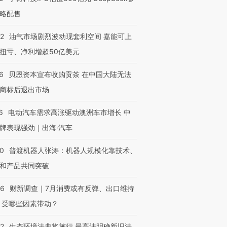
OX的吸金
马航飞行员跨国走私7万
视线｜被称为“蟑螂”的印
略配售
让中产们甘
粒摇头丸 尿检体内含3种
度Z世代 用街头抗争将教
秘鲁纳斯
”？
毒品
育部长拱下台
13人遇难
22
油气市场剧烈波动现套利空间 嘉能可上
扭亏、净利增超50亿美元
6
贝恩资本宣布收购贡茶 在中国大陆无法
进第四届链博
【商旅对话】华住集团
商标后退出市场
技“链”接产
【特别呈现】寻找100种
CFO：不靠规模取胜，华
【特别呈
有意思的生活方式·第三对
住三大增长引擎是什么？
有意思的
6
电动汽车需求高涨驱动澳洲车市增长 中
牌表现强劲｜出海·汽车
00
普渡机器人张涛：机器人规模化靠技术、
和产品共同突破
56
财新调查｜7月消费或有反弹、出口维持
 受哪些因素带动？
42
生态环境法典将施行 最高法明确新旧法