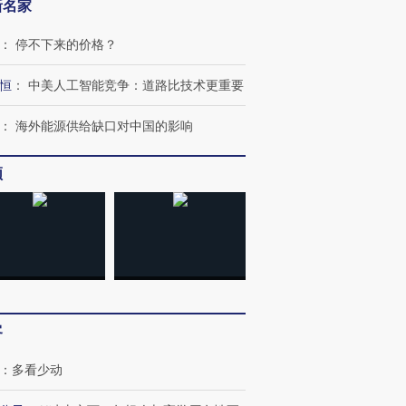
新名家
：
停不下来的价格？
恒
：
中美人工智能竞争：道路比技术更重要
：
海外能源供给缺口对中国的影响
频
客
：
多看少动