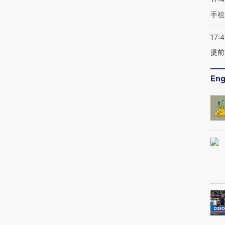
手祖
17:
提前
Eng