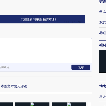
财
伍戈
订阅财新网主编精选电邮
罗志
易峘
视
新网观点
发布
本篇文章暂无评论
博
唐涯