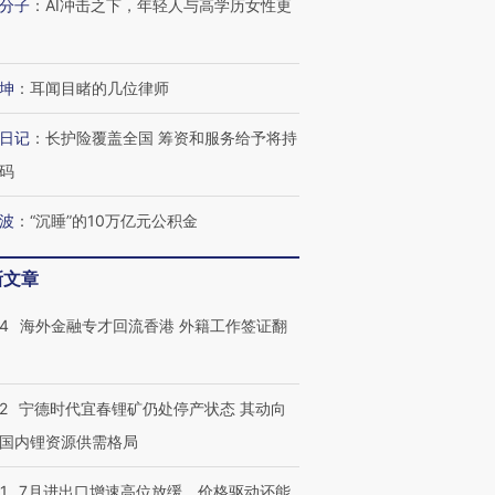
分子
：
AI冲击之下，年轻人与高学历女性更
跨国走私7万
视线｜被称为“蟑螂”的印
视线｜“入侵”还是“人道危
检体内含3种
度Z世代 用街头抗争将教
机”？难民潮撕裂西班牙
秘鲁纳斯
育部长拱下台
飞地休达
13人遇难
坤
：
耳闻目睹的几位律师
日记
：
长护险覆盖全国 筹资和服务给予将持
码
进第四届链博
【商旅对话】华住集团
波
：
“沉睡”的10万亿元公积金
技“链”接产
【特别呈现】寻找100种
CFO：不靠规模取胜，华
【特别呈
有意思的生活方式·第三对
住三大增长引擎是什么？
有意思的
新文章
14
海外金融专才回流香港 外籍工作签证翻
2
宁德时代宜春锂矿仍处停产状态 其动向
国内锂资源供需格局
1
7月进出口增速高位放缓，价格驱动还能