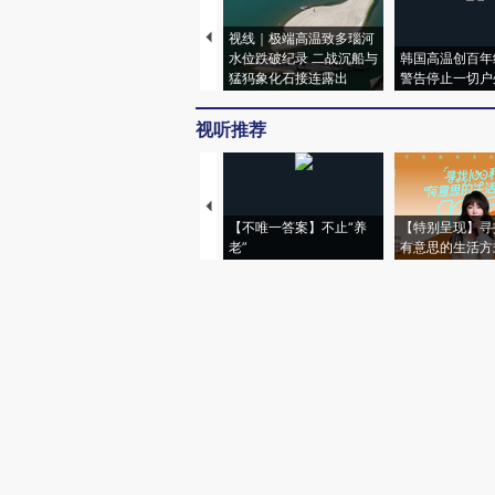
视线｜极端高温致多瑙河
水位跌破纪录 二战沉船与
韩国高温创百年
猛犸象化石接连露出
警告停止一切户
视听推荐
【不唯一答案】不止“养
【特别呈现】寻
老”
有意思的生活方