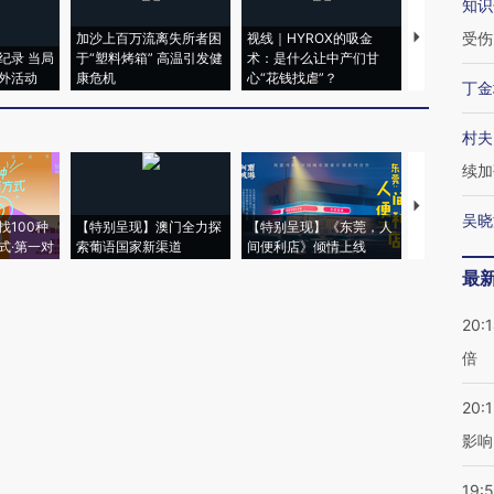
知识
受伤
加沙上百万流离失所者困
视线｜HYROX的吸金
马航飞行员
纪录 当局
于“塑料烤箱” 高温引发健
术：是什么让中产们甘
粒摇头丸 尿
外活动
康危机
心“花钱找虐”？
毒品
丁金
村夫
续加
【推广】走
吴晓
找100种
【特别呈现】澳门全力探
【特别呈现】《东莞，人
会，让数智科
式·第一对
索葡语国家新渠道
间便利店》倾情上线
业
最
20:
倍
20:1
影响
19:5