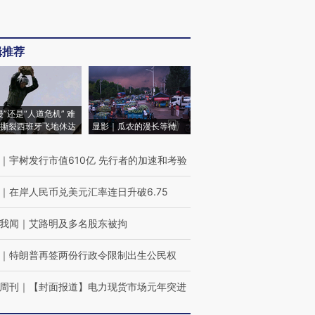
辑推荐
侵”还是“人道危机” 难
撕裂西班牙飞地休达
显影｜瓜农的漫长等待
｜
宇树发行市值610亿 先行者的加速和考验
｜
在岸人民币兑美元汇率连日升破6.75
我闻
｜
艾路明及多名股东被拘
｜
特朗普再签两份行政令限制出生公民权
周刊
｜
【封面报道】电力现货市场元年突进