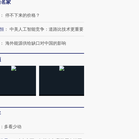
新名家
：
停不下来的价格？
恒
：
中美人工智能竞争：道路比技术更重要
：
海外能源供给缺口对中国的影响
频
客
：
多看少动