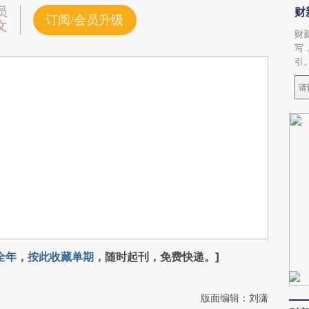
员
财
订阅/会员升级
文
财
写
引
全年
，
按此收藏单期
，随时起刊，免费快递。]
版面编辑：刘潇