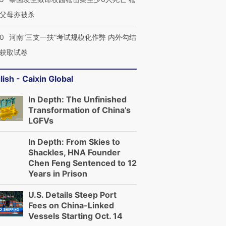
父母亦被杀
40
河南“三支一扶”考试规模化作弊 内外勾结
获取试卷
lish - Caixin Global
In Depth: The Unfinished
Transformation of China’s
LGFVs
In Depth: From Skies to
Shackles, HNA Founder
Chen Feng Sentenced to 12
Years in Prison
U.S. Details Steep Port
Fees on China-Linked
Vessels Starting Oct. 14