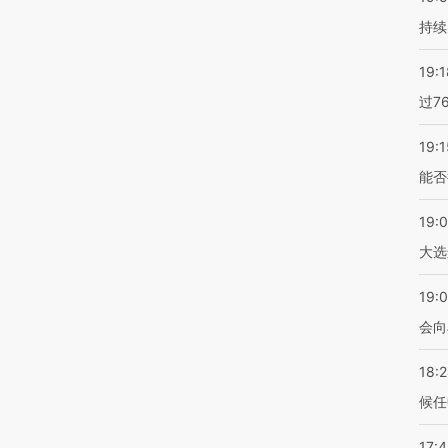
持续
19:1
过7
19:1
能否
19:
大选
19:0
会向
18:
候任
17: