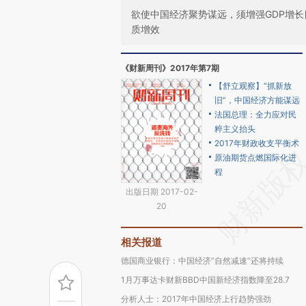
欲使中国经济聚势谋远，须增强GDP增长
质增效
《财新周刊》2017年第7期
【舒立观察】“抓新放
旧”，中国经济方能谋远
法国总理：全力应对民
粹主义抬头
2017年财政收支平衡术
原油期货点燃国际化进
程
出版日期 2017-02-
20
相关报道
德国商业银行：中国经济“自然减速”还将持续
1月万事达卡财新BBD中国新经济指数降至28.7
分析人士：2017年中国经济上行趋势强劲