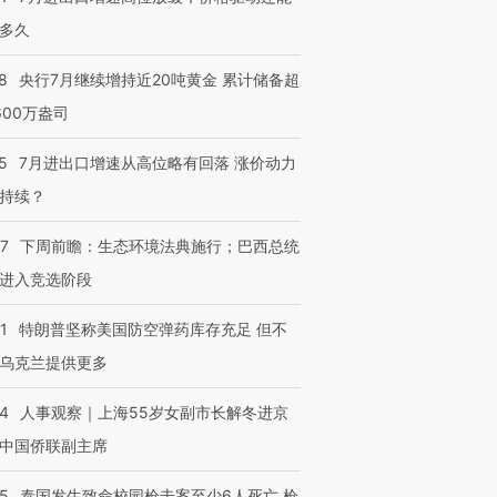
多久
8
央行7月继续增持近20吨黄金 累计储备超
600万盎司
5
7月进出口增速从高位略有回落 涨价动力
持续？
07
下周前瞻：生态环境法典施行；巴西总统
进入竞选阶段
1
特朗普坚称美国防空弹药库存充足 但不
乌克兰提供更多
24
人事观察｜上海55岁女副市长解冬进京
中国侨联副主席
45
泰国发生致命校园枪击案至少6人死亡 枪