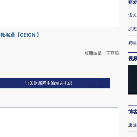
财
伍戈
罗志
数据通【CEIC库】
易峘
版面编辑：王丽琨
视
订阅财新网主编精选电邮
博
唐涯