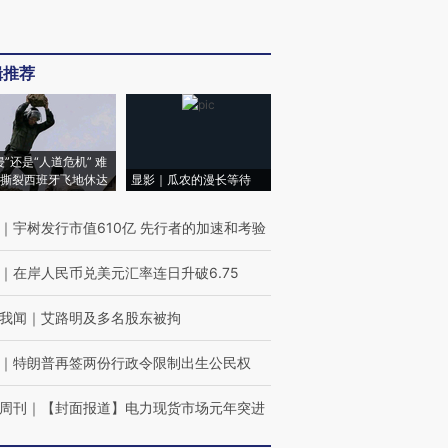
辑推荐
侵”还是“人道危机” 难
撕裂西班牙飞地休达
显影｜瓜农的漫长等待
｜
宇树发行市值610亿 先行者的加速和考验
｜
在岸人民币兑美元汇率连日升破6.75
我闻
｜
艾路明及多名股东被拘
｜
特朗普再签两份行政令限制出生公民权
周刊
｜
【封面报道】电力现货市场元年突进