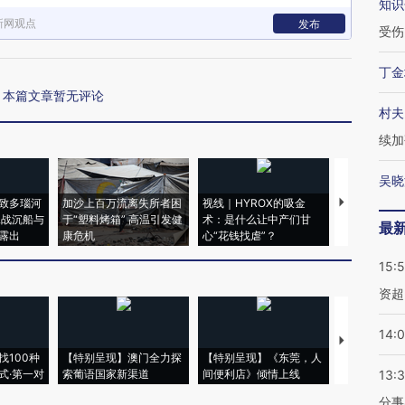
知识
新网观点
发布
受伤
丁金
本篇文章暂无评论
村夫
续加
吴晓
致多瑙河
加沙上百万流离失所者困
视线｜HYROX的吸金
马航飞行员
二战沉船与
于“塑料烤箱” 高温引发健
术：是什么让中产们甘
粒摇头丸 尿
最
露出
康危机
心“花钱找虐”？
毒品
15:
资超
14:
【推广】走
找100种
【特别呈现】澳门全力探
【特别呈现】《东莞，人
会，让数智科
式·第一对
索葡语国家新渠道
间便利店》倾情上线
业
13:
分事