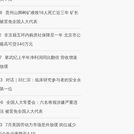
36
贵州山脚树矿难致16人死亡近三年 矿长
被罢免全国人大代表
2
非京籍五环内购房社保降至一年 北京市公
最高可贷340万元
7
寒武纪上半年净利润同比翻倍 营收增速
放缓
53
对话｜邱仁宗：临床研究参与者的安全永
第一位
06
全国人大常委会：六名将领涉嫌严重违
法 被罢免全国人大代表
43
7月美国劳动力市场意外放缓 岗位减少
3万个失业率降至4.1%