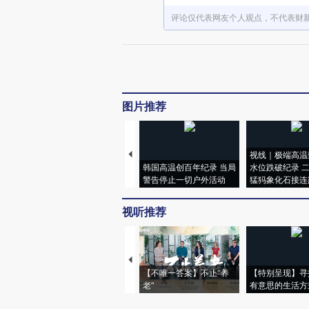
评论仅代表网友个人观点，不代表财
图片推荐
视线｜极端高温
韩国高温创百年纪录 当局
水位跌破纪录 
警告停止一切户外活动
猛犸象化石接连
视听推荐
【不唯一答案】不止“养
【特别呈现】寻
老”
有意思的生活方