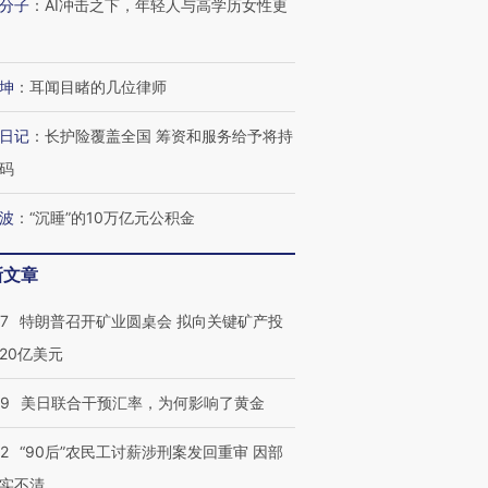
分子
：
AI冲击之下，年轻人与高学历女性更
坤
：
耳闻目睹的几位律师
日记
：
长护险覆盖全国 筹资和服务给予将持
码
波
：
“沉睡”的10万亿元公积金
跨国走私7万
视线｜被称为“蟑螂”的印
视线｜“入侵”还是“人道危
检体内含3种
度Z世代 用街头抗争将教
机”？难民潮撕裂西班牙
秘鲁纳斯
新文章
育部长拱下台
飞地休达
13人遇难
57
特朗普召开矿业圆桌会 拟向关键矿产投
20亿美元
09
美日联合干预汇率，为何影响了黄金
进第四届链博
【商旅对话】华住集团
技“链”接产
【特别呈现】寻找100种
CFO：不靠规模取胜，华
【特别呈
32
“90后”农民工讨薪涉刑案发回重审 因部
有意思的生活方式·第三对
住三大增长引擎是什么？
有意思的
实不清