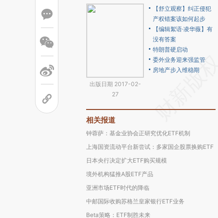
【舒立观察】纠正侵犯
产权错案该如何起步
【编辑絮语·凌华薇】有
没有答案
特朗普硬启动
委外业务迎来强监管
房地产步入维稳期
出版日期 2017-02-
27
相关报道
钟蓉萨：基金业协会正研究优化ETF机制
上海国资流动平台新尝试：多家国企股票换购ETF
日本央行决定扩大ETF购买规模
境外机构猛推A股ETF产品
亚洲市场ETF时代的降临
中邮国际收购苏格兰皇家银行ETF业务
Beta策略：ETF制胜未来