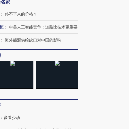
新名家
：
停不下来的价格？
恒
：
中美人工智能竞争：道路比技术更重要
：
海外能源供给缺口对中国的影响
频
客
：
多看少动