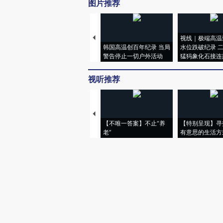
图片推荐
视线｜极端高温
韩国高温创百年纪录 当局
水位跌破纪录 
警告停止一切户外活动
猛犸象化石接连
视听推荐
【不唯一答案】不止“养
【特别呈现】寻
老”
有意思的生活方