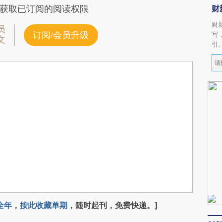
财
获取已订阅的阅读权限
财
员
订阅/会员升级
写
文
引
全年
，
按此收藏单期
，随时起刊，免费快递。]