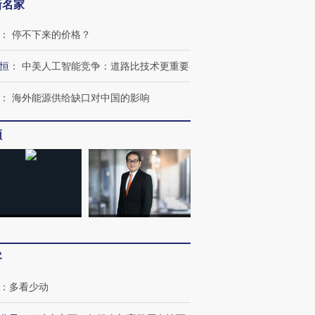
新名家
：
停不下来的价格？
恒
：
中美人工智能竞争：道路比技术更重要
：
海外能源供给缺口对中国的影响
频
客
：
多看少动