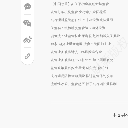
【中国改革】如何平衡金融创新与监管
资管打破机构监管 央行牵头全面梳理
银行理财监管箭在弦上 非标投资或将受限
保监会：积极谨慎监管险企海外投资
项俊波：让监管长出牙齿 防范跨领域交叉风险
独家|期货业重新定调 放弃资管回归主业
资管业务或将计提10%风险准备金
资管业务或将统一杠杆比例 禁止层层嵌套
监管政策累积效应显现 A股“壳”价松动
央行强调防控金融风险 推进监管体制改革
流动性收紧、监管趋严 影子银行增长受抑制
本文共计