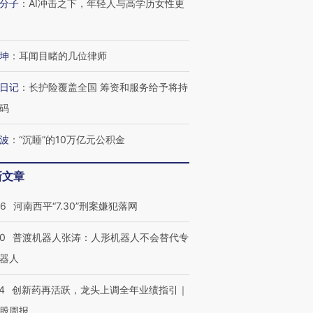
分子
：
AI冲击之下，年轻人与高学历女性更
坤
：
耳闻目睹的几位律师
日记
：
长护险覆盖全国 筹资和服务给予将持
”还是“人道危
湖北宜昌局部短时降雨
哈尔滨遭遇短时极端强降
码
撕裂西班牙
128毫米 紧急转移近
雨 3小时累计雨量超80毫
秘鲁纳斯
4000人
米
13人遇难
波
：
“沉睡”的10万亿元公积金
新文章
26
河南西平“7.30”刑案嫌犯落网
进第四届链博
【商旅对话】华住集团
技“链”接产
【特别呈现】寻找100种
CFO：不靠规模取胜，华
【特别呈
有意思的生活方式·第三对
住三大增长引擎是什么？
有意思的
00
普渡机器人张涛：人形机器人不会替代专
器人
4
创新药再活跃，龙头上调全年业绩指引｜
股周报