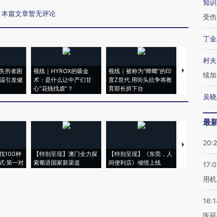
知识
本篇文章暂无评论
受伤
丁金
村夫
失所者困
视线｜HYROX的吸金
视线｜被称为“蟑螂”的印
视线｜“入侵
续加
高温引发健
术：是什么让中产们甘
度Z世代 用街头抗争将教
机”？难民潮
心“花钱找虐”？
育部长拱下台
飞地休达
吴晓
最
20:
【推广】走
找100种
【特别呈现】澳门全力探
【特别呈现】《东莞，人
会，让数智科
式·第一对
索葡语国家新渠道
间便利店》倾情上线
业
17:
用机
16:1
医药