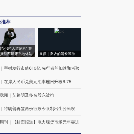
辑推荐
侵”还是“人道危机” 难
撕裂西班牙飞地休达
显影｜瓜农的漫长等待
｜
宇树发行市值610亿 先行者的加速和考验
｜
在岸人民币兑美元汇率连日升破6.75
我闻
｜
艾路明及多名股东被拘
｜
特朗普再签两份行政令限制出生公民权
周刊
｜
【封面报道】电力现货市场元年突进