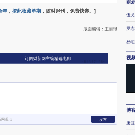
财
全年
，
按此收藏单期
，随时起刊，免费快递。]
伍戈
罗志
版面编辑：王丽琨
易峘
视
订阅财新网主编精选电邮
博
新网观点
发布
唐涯