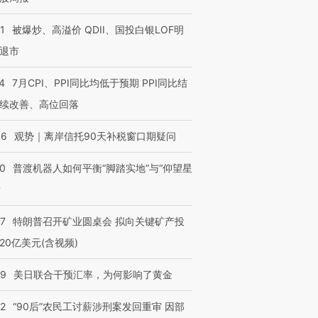
1
被爆炒、高溢价 QDII、国投白银LOF明
退市
4
7月CPI、PPI同比均低于预期 PPI同比结
续改善、高位回落
46
观势｜离岸信托90天补税窗口期疑问
00
普渡机器人如何平衡“脚踏实地”与“仰望星
？
57
特朗普召开矿业圆桌会 拟向关键矿产投
20亿美元(含视频)
09
美日联合干预汇率，为何影响了黄金
32
“90后”农民工讨薪涉刑案发回重审 因部