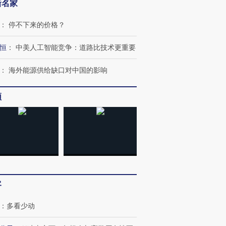
新名家
：
停不下来的价格？
恒
：
中美人工智能竞争：道路比技术更重要
：
海外能源供给缺口对中国的影响
频
客
：
多看少动