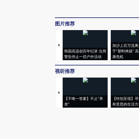
图片推荐
加沙上百万流离
韩国高温创百年纪录 当局
于“塑料烤箱” 
警告停止一切户外活动
康危机
视听推荐
【不唯一答案】不止“养
【特别呈现】寻
老”
有意思的生活方