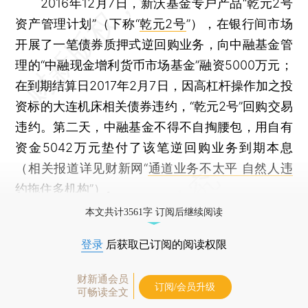
2016年12月7日，新沃基金专户产品“乾元2号
资产管理计划”（下称“
乾元2号
”），在银行间市场
开展了一笔债券质押式逆回购业务，向中融基金管
理的“中融现金增利货币市场基金”融资5000万元；
在到期结算日2017年2月7日，因高杠杆操作加之投
资标的大连机床相关债券违约，“乾元2号”回购交易
违约。第二天，中融基金不得不自掏腰包，用自有
资金5042万元垫付了该笔逆回购业务到期本息
（相关报道详见财新网“
通道业务不太平 自然人违
约拖住多机构
”）。
本文共计3561字 订阅后继续阅读
登录
后获取已订阅的阅读权限
财新通会员
订阅/会员升级
可畅读全文