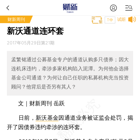
财新周刊
试听
T中
新沃通道连环套
2017年05月29日第21期
孟繁铭通过公募基金专户的通道认购多只债券；因大
连机床违约，牵涉多家机构陷入泥潭。为何他会选择
基金公司通道？为何让自己任职的私募机构充当投资
顾问？他背后是否另有其人？
文｜财新周刊 岳跃
日前，
新沃基金
因通道业务被证监会处罚，揭
开了因债券违约牵涉的连环套。