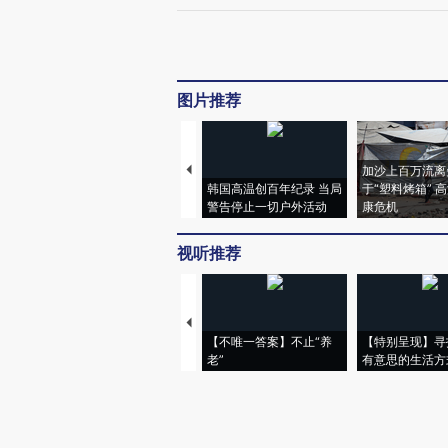
图片推荐
加沙上百万流离
韩国高温创百年纪录 当局
于“塑料烤箱” 
警告停止一切户外活动
康危机
视听推荐
【不唯一答案】不止“养
【特别呈现】寻
老”
有意思的生活方