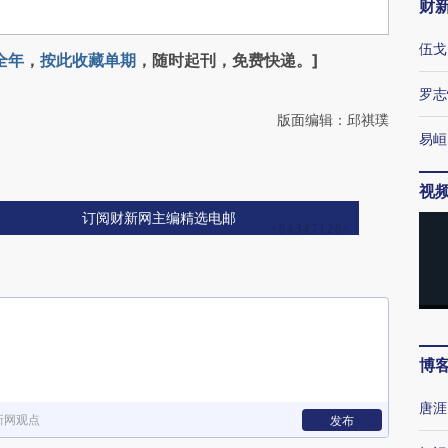
财
伍戈
全年
，
按此收藏单期
，随时起刊，免费快递。]
罗志
版面编辑：邱祺璞
易峘
视
订阅财新网主编精选电邮
博
唐涯
新网观点
发布