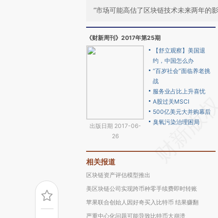
“市场可能高估了区块链技术未来两年的影
《财新周刊》2017年第25期
【舒立观察】美国退
约，中国怎么办
“百岁社会”面临养老挑
战
服务业占比上升喜忧
A股过关MSCI
500亿美元大并购幕后
臭氧污染治理困局
出版日期 2017-06-
26
相关报道
区块链资产评估模型推出
美区块链公司实现跨币种零手续费即时转账
苹果联合创始人因好奇买入比特币 结果赚翻
严重中心化问题可能导致比特币大崩溃