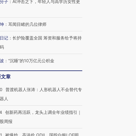
分子
：
AI冲击之下，年轻人与高学历女性更
坤
：
耳闻目睹的几位律师
日记
：
长护险覆盖全国 筹资和服务给予将持
码
”还是“人道危
湖北宜昌局部短时降雨
哈尔滨遭遇短时极端强降
撕裂西班牙
128毫米 紧急转移近
雨 3小时累计雨量超80毫
秘鲁纳斯
波
：
“沉睡”的10万亿元公积金
4000人
米
13人遇难
新文章
00
普渡机器人张涛：人形机器人不会替代专
进第四届链博
器人
【商旅对话】华住集团
技“链”接产
【特别呈现】寻找100种
CFO：不靠规模取胜，华
【特别呈
有意思的生活方式·第三对
住三大增长引擎是什么？
有意思的
4
创新药再活跃，龙头上调全年业绩指引｜
股周报
1
被爆炒、高溢价 QDII、国投白银LOF明