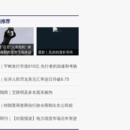
辑推荐
侵”还是“人道危机” 难
撕裂西班牙飞地休达
显影｜瓜农的漫长等待
｜
宇树发行市值610亿 先行者的加速和考验
｜
在岸人民币兑美元汇率连日升破6.75
我闻
｜
艾路明及多名股东被拘
｜
特朗普再签两份行政令限制出生公民权
周刊
｜
【封面报道】电力现货市场元年突进