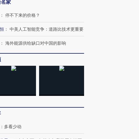
新名家
：
停不下来的价格？
恒
：
中美人工智能竞争：道路比技术更重要
：
海外能源供给缺口对中国的影响
频
客
：
多看少动