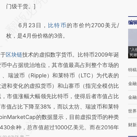
门级干货。]
编
6月23日，
比特币
的市价约2700美元/
枚，是4月份价格的3倍。
“入
于
区块链
技术的虚拟数字货币。比特币2009年诞
民潮
货币中占据统治地位，其市值最高占到整个市场的
特稿
、瑞波币（Ripple）和莱特币（LTC）为代表的
金融
改进和变化的虚拟货币）和山寨币（指完全模仿比
猛，市值涨幅大幅领先比特币，使得后者市值占比
金融
币市值占比下降至38%，而以太坊、瑞波币和莱特
世界
inMarketCap的数据显示，目前虚拟货币的种类
财新
30余种，总市值超过1000亿美元。而在2016年