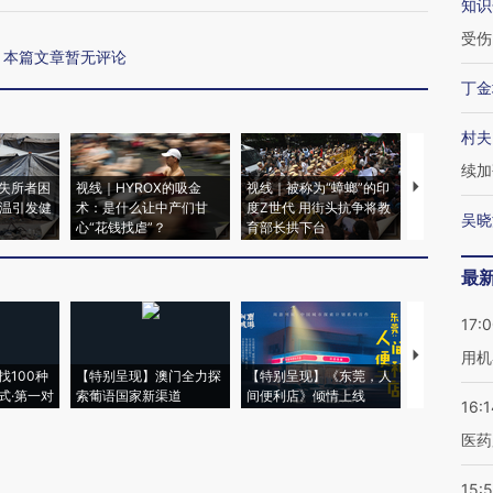
知识
受伤
本篇文章暂无评论
丁金
村夫
续加
失所者困
视线｜HYROX的吸金
视线｜被称为“蟑螂”的印
视线｜“入侵
高温引发健
术：是什么让中产们甘
度Z世代 用街头抗争将教
机”？难民潮
吴晓
心“花钱找虐”？
育部长拱下台
飞地休达
最
17:
【推广】走
用机
找100种
【特别呈现】澳门全力探
【特别呈现】《东莞，人
会，让数智科
式·第一对
索葡语国家新渠道
间便利店》倾情上线
业
16:1
医药
15:5