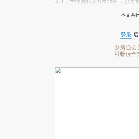
2月，全球虚拟货币675种，总市
本文共计
登录
后
财新通会
可畅读全