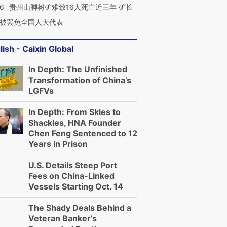
36
贵州山脚树矿难致16人死亡近三年 矿长
被罢免全国人大代表
lish - Caixin Global
In Depth: The Unfinished
Transformation of China’s
LGFVs
In Depth: From Skies to
Shackles, HNA Founder
Chen Feng Sentenced to 12
Years in Prison
U.S. Details Steep Port
Fees on China-Linked
Vessels Starting Oct. 14
The Shady Deals Behind a
Veteran Banker’s