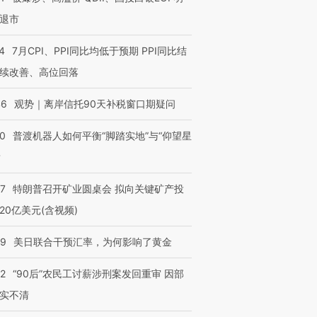
退市
4
7月CPI、PPI同比均低于预期 PPI同比结
续改善、高位回落
46
观势｜离岸信托90天补税窗口期疑问
00
普渡机器人如何平衡“脚踏实地”与“仰望星
？
57
特朗普召开矿业圆桌会 拟向关键矿产投
20亿美元(含视频)
09
美日联合干预汇率，为何影响了黄金
32
“90后”农民工讨薪涉刑案发回重审 因部
实不清