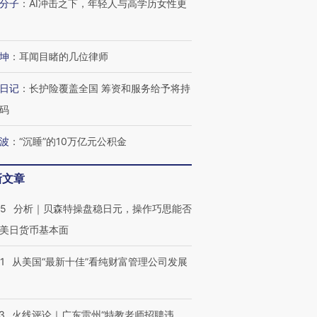
分子
：
AI冲击之下，年轻人与高学历女性更
坤
：
耳闻目睹的几位律师
日记
：
长护险覆盖全国 筹资和服务给予将持
码
波
：
“沉睡”的10万亿元公积金
新文章
05
分析｜贝森特操盘稳日元，操作巧思能否
美日货币基本面
1
从美国“最新十佳”看纯财富管理公司发展
跨国走私7万
视线｜HY
3
火线评论｜广东雷州“特教老师招聘违