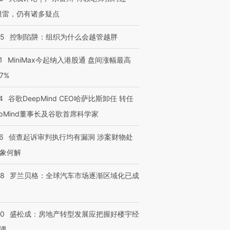
检体内含3种
泽连斯基密集出访美英 索
秘鲁纳斯卡观光飞机坠毁
术：是什
要防空导弹“救急”
13人遇难
心“花钱找
很雷，仍有诸多疑点
05
控制陷阱：组织为什么会越管越胖
1
MiniMax今起纳入港股通 盘间涨幅最高
进第四届链博
【商旅对话】华住集团
77%
技“链”接产
【特别呈现】寻找100种
CFO：不靠规模取胜，华
【特别呈
有意思的生活方式·第三对
住三大增长引擎是什么？
有意思的
4
谷歌DeepMind CEO哈萨比斯卸任 转任
epMind董事长及谷歌首席科学家
6
侦查起诉审判执行均有漏洞 涉案财物处
象何解
58
罗兰贝格：全球汽车市场逐渐区域化已成
50
盛松成：房地产转型发展应把握好楼宇经
遇