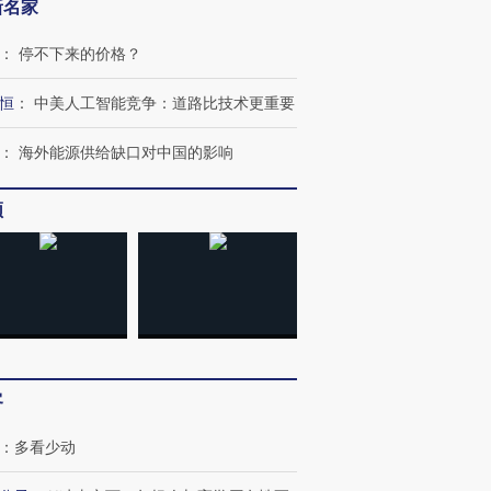
新名家
：
停不下来的价格？
恒
：
中美人工智能竞争：道路比技术更重要
：
海外能源供给缺口对中国的影响
频
客
：
多看少动