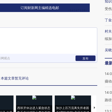
知识
订阅财新网主编精选电邮
受伤
丁金
村夫
续加
吴晓
新网观点
发布
最
14:
本篇文章暂无评论
撬动
14:0
路径
西班牙休达进入紧急状态
加沙上百万流离失所者困
马航飞行员
13:1