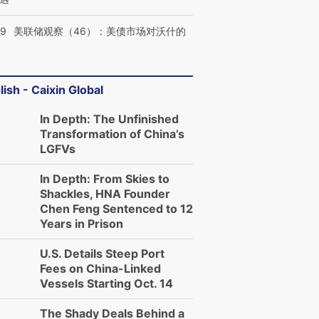
39
美联储观察（46）：美债市场对沃什的
lish - Caixin Global
In Depth: The Unfinished
Transformation of China’s
LGFVs
In Depth: From Skies to
Shackles, HNA Founder
Chen Feng Sentenced to 12
Years in Prison
U.S. Details Steep Port
Fees on China-Linked
Vessels Starting Oct. 14
The Shady Deals Behind a