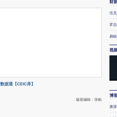
财
伍戈
罗志
易峘
视
数据通【CEIC库】
博
版面编辑：张柘
唐涯