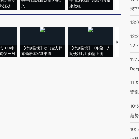
纪录 当局
数千非法移民从摩洛哥闯
于“塑料烤箱” 高温引发健
粒摇头丸 尿
外活动
入
康危机
毒品
规”
13:
12:2
【推广】走
22.
找100种
【特别呈现】澳门全力探
【特别呈现】《东莞，人
会，让数智科
式·第一对
索葡语国家新渠道
间便利店》倾情上线
业
12:1
De
11:5
置乱
10:
趋势
10:
济机