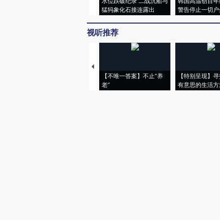
水位跌破纪录 二战沉船与
韩国高温创百年
猛犸象化石接连露出
警告停止一切户
视听推荐
【不唯一答案】不止“养
【特别呈现】寻
老”
有意思的生活方