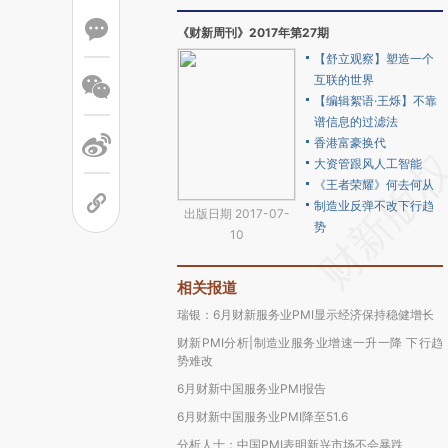
《财新周刊》2017年第27期
【舒立观察】塑造一个
互联的世界
【编辑絮语·王烁】不靠
谱信息的过滤法
香港富豪换代
大资管跟风人工智能
《王者荣耀》何去何从
制造业反弹不改下行趋
出版日期 2017-07-
势
10
相关报道
瑞银：6月财新服务业PMI显示经济保持稳健增长
财新PMI分析|制造业服务业增速一升一降 下行趋
势难改
6月财新中国服务业PMI报告
6月财新中国服务业PMI降至51.6
分析人士：中国PMI表明新兴市场不会暴跌