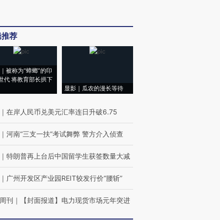
辑推荐
｜被称为“蟑螂”的印
世代 将教育部长拱下
显影｜瓜农的漫长等待
｜
在岸人民币兑美元汇率连日升破6.75
｜
河南“三支一扶”考试舞弊 警方介入侦查
｜
特朗普再上台后中国留学生获签数量大减
｜
广州开发区产业园REIT较发行价“腰斩”
周刊
｜
【封面报道】电力现货市场元年突进