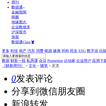
周刊
数据通
金融我闻
商圈
地缘图志
企业数据库
沪深股市
港股
数据通Claw🦞
更多
科技
地产
汽车
消费
能源
健康
环科
民生
ESG
数字说
比
数据
财新一线
私房课
会议
Promotion
运动家
企业用户
应用下
《财新周刊》
>
文化
>
随笔
>
正文
0
发表评论
分享到微信朋友圈
新浪转发