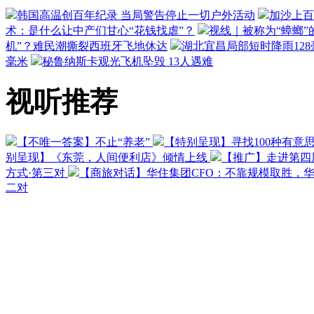
韩国高温创百年纪录 当局警告停止一切户外活动
加沙上百
术：是什么让中产们甘心“花钱找虐”？
视线｜被称为“蟑螂”
机”？难民潮撕裂西班牙飞地休达
湖北宜昌局部短时降雨128毫
毫米
秘鲁纳斯卡观光飞机坠毁 13人遇难
视听推荐
【不唯一答案】不止“养老”
【特别呈现】寻找100种有意
别呈现】《东莞，人间便利店》倾情上线
【推广】走进第四
方式·第三对
【商旅对话】华住集团CFO：不靠规模取胜，
二对