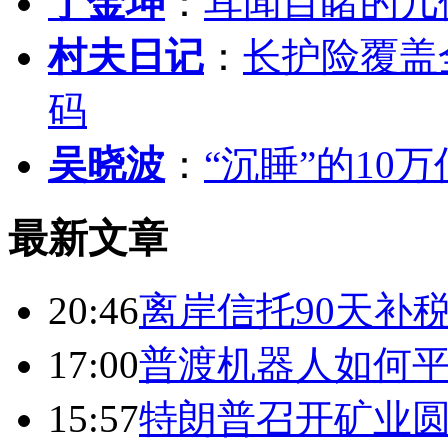
丁金坤
：
耳闻目睹的几
村夫日记
：
长护险覆盖
码
吴晓波
：
“沉睡”的10
最新文章
20:46
离岸信托90天补
17:00
普渡机器人如何平
15:57
特朗普召开矿业圆