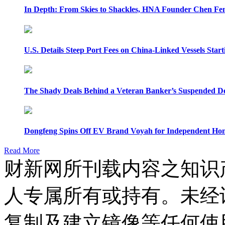
In Depth: From Skies to Shackles, HNA Founder Chen Feng
U.S. Details Steep Port Fees on China-Linked Vessels Start
The Shady Deals Behind a Veteran Banker’s Suspended D
Dongfeng Spins Off EV Brand Voyah for Independent Hon
Read More
财新网所刊载内容之知识
人专属所有或持有。未经
复制及建立镜像等任何使