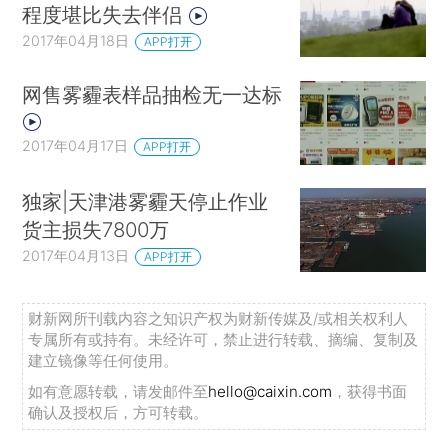
程度堪比失去伴侣
2017年04月18日
APP打开
网售雾霾表样品抽检无一达标
2017年04月17日
APP打开
独家|天津港雾霾天停止作业
货主损失7800万
2017年04月13日
APP打开
财新网所刊载内容之知识产权为财新传媒及/或相关权利人
专属所有或持有。未经许可，禁止进行转载、摘编、复制及
建立镜像等任何使用。
如有意愿转载，请发邮件至
hello@caixin.com
，获得书面
确认及授权后，方可转载。