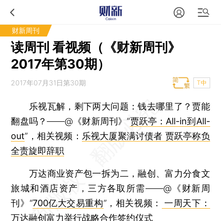
财新周刊
读周刊 看视频（《财新周刊》
2017年第30期）
2017年07月31日第30期
T中
乐视瓦解，剩下两大问题：钱去哪里了？贾能
翻盘吗？——@《财新周刊》“
贾跃亭：All-in到All-
out
”，相关视频：
乐视大厦聚满讨债者 贾跃亭称负
全责旋即辞职
万达商业资产包一拆为二，融创、富力分食文
旅城和酒店资产，三方各取所需——@《财新周
刊》“
700亿大交易重构
”，相关视频：
一周天下：
万达融创富力举行战略合作签约仪式