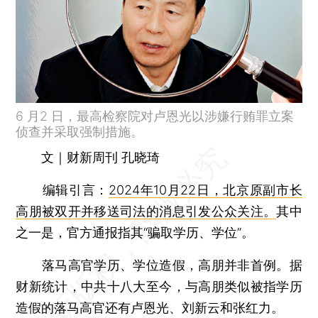
6 月2 日，最高检察院对卢恩光以涉嫌行贿罪立案
侦查并采取强制措施。
文｜财新周刊 孔晓琦
编辑引言
：
2024年10月22日，北京原副市长
高朋被双开并移送司法的消息引发公众关注。
其中
之一是，官方通报指其“骗取学历、学位”。
落马高官学历、学位造假，高朋并非首例。据
财新统计，中共十八大至今，与高朋类似被指学历
造假的落马高官还有卢恩光、刘新云和张红力。