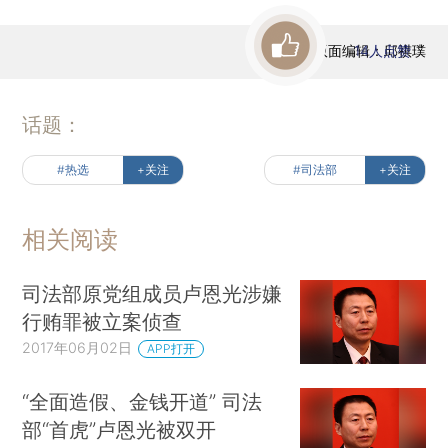
版面编辑：邱祺璞
14
人点赞
话题：
#热选
+关注
#司法部
+关注
相关阅读
司法部原党组成员卢恩光涉嫌
行贿罪被立案侦查
2017年06月02日
APP打开
“全面造假、金钱开道” 司法
部“首虎”卢恩光被双开