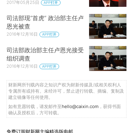
2017年05月25日
APP打开
司法部现“首虎” 政治部主任卢
恩光被查
2016年12月16日
APP打开
司法部政治部主任卢恩光接受
组织调查
2016年12月16日
APP打开
财新网所刊载内容之知识产权为财新传媒及/或相关权利人
专属所有或持有。未经许可，禁止进行转载、摘编、复制及
建立镜像等任何使用。
如有意愿转载，请发邮件至
hello@caixin.com
，获得书面
确认及授权后，方可转载。
免费订阅财新网主编精选版电邮