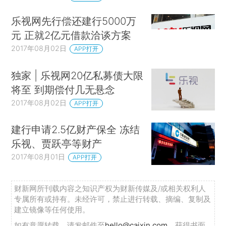
乐视网先行偿还建行5000万
元 正就2亿元借款洽谈方案
2017年08月02日
APP打开
独家 | 乐视网20亿私募债大限
将至 到期偿付几无悬念
2017年08月02日
APP打开
建行申请2.5亿财产保全 冻结
乐视、贾跃亭等财产
2017年08月01日
APP打开
财新网所刊载内容之知识产权为财新传媒及/或相关权利人
专属所有或持有。未经许可，禁止进行转载、摘编、复制及
建立镜像等任何使用。
如有意愿转载，请发邮件至
hello@caixin.com
，获得书面