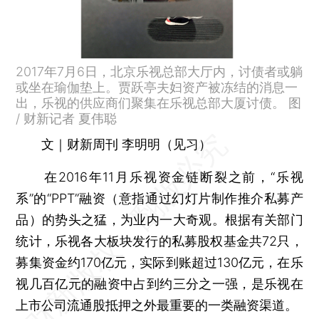
2017年7月6日，北京乐视总部大厅内，讨债者或躺
或坐在瑜伽垫上。贾跃亭夫妇资产被冻结的消息一
出，乐视的供应商们聚集在乐视总部大厦讨债。 图
/ 财新记者 夏伟聪
文｜财新周刊 李明明（见习）
在2016年11月乐视资金链断裂之前，“乐视
系”的“PPT”融资（意指通过幻灯片制作推介私募产
品）的势头之猛，为业内一大奇观。根据有关部门
统计，乐视各大板块发行的私募股权基金共72只，
募集资金约170亿元，实际到账超过130亿元，在乐
视几百亿元的融资中占到约三分之一强，是乐视在
上市公司流通股抵押之外最重要的一类融资渠道。