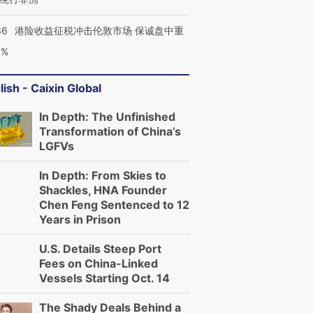
36
港险收益征税冲击伦敦市场 保诚盘中重
3%
lish - Caixin Global
In Depth: The Unfinished
Transformation of China’s
LGFVs
In Depth: From Skies to
Shackles, HNA Founder
Chen Feng Sentenced to 12
Years in Prison
U.S. Details Steep Port
Fees on China-Linked
Vessels Starting Oct. 14
The Shady Deals Behind a