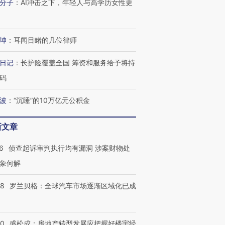
分子
：
AI冲击之下，年轻人与高学历女性更
跨国走私7万
视线｜HY
坤
：
耳闻目睹的几位律师
检体内含3种
泽连斯基密集出访美英 索
秘鲁纳斯卡观光飞机坠毁
术：是什
要防空导弹“救急”
13人遇难
心“花钱找
日记
：
长护险覆盖全国 筹资和服务给予将持
码
波
：
“沉睡”的10万亿元公积金
进第四届链博
【商旅对话】华住集团
技“链”接产
【特别呈现】寻找100种
CFO：不靠规模取胜，华
【特别呈
新文章
有意思的生活方式·第三对
住三大增长引擎是什么？
有意思的
6
侦查起诉审判执行均有漏洞 涉案财物处
象何解
58
罗兰贝格：全球汽车市场逐渐区域化已成
50
盛松成：房地产转型发展应把握好楼宇经