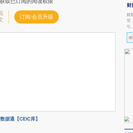
获取已订阅的阅读权限
财
员
财
订阅/会员升级
文
写
引
数据通【CEIC库】