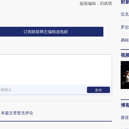
财
版面编辑：邱祺璞
伍戈
罗志
订阅财新网主编精选电邮
易峘
视
新网观点
发布
博
本篇文章暂无评论
唐涯