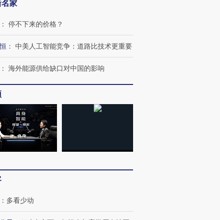
新名家
：
停不下来的价格？
恒
：
中美人工智能竞争：道路比技术更重要
：
海外能源供给缺口对中国的影响
频
客
：
多看少动