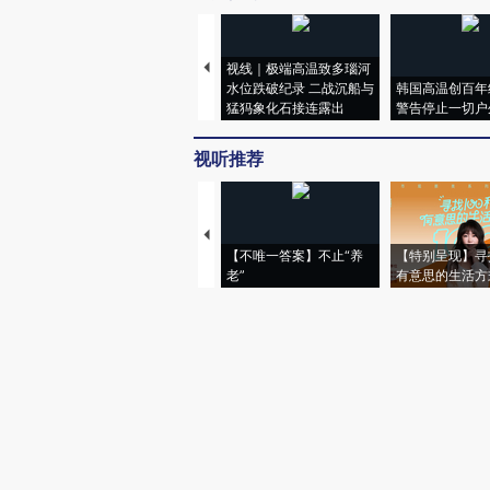
视线｜极端高温致多瑙河
水位跌破纪录 二战沉船与
韩国高温创百年
猛犸象化石接连露出
警告停止一切户
视听推荐
【不唯一答案】不止“养
【特别呈现】寻
老”
有意思的生活方