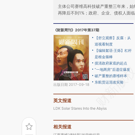
主体公司赛维高科技破产重整三年来，始
再降后不到1%；政府、企业、债权人面
《财新周刊》2017年第37期
【舒立观察】反腐：从
巡视看制度
【编辑絮语·王烁】杠杆
是根金箍棒
摸清政府家底的起点
“一地两房”后遗症爆发
破产重整的赛维样本
东航货运混改实验
出版日期 2017-09-18
英文报道
LDK Solar Stares Into the Abyss
相关报道
江西赛维“债转股”的悲惨结局