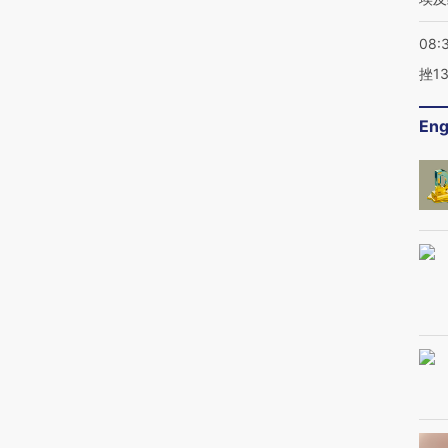
08:
挫1
Eng