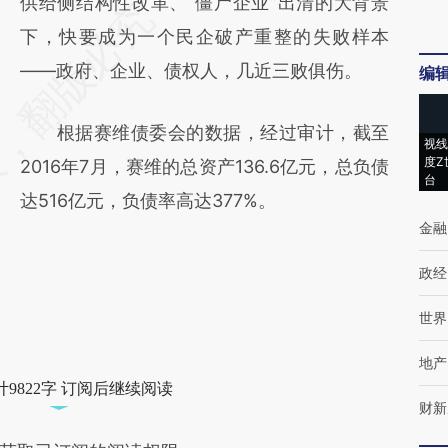
供给侧结构性改革、“僵尸企业”出清的大背景
下，快要成为一个民企破产重整的失败样本
——政府、企业、债权人，几近三败俱伤。
编
根据赛维债委会的数据，经过审计，截至
视线
度Z
2016年7月，赛维的总资产136.6亿元，总负债
台
达516亿元，负债率高达377%。
金融
政经
世界
地产
9822字 订阅后继续阅读
财新