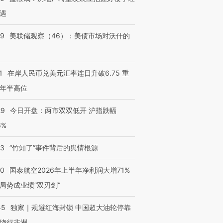
遇
39
美联储观察（46）：美债市场对沃什的
1
在岸人民币兑美元汇率连日升破6.75 重
年半高位
29
今日开盘：两市双双低开 沪指跌幅
6%
13
“竹知了”事件背后的舆情根源
10
国泰航空2026年上半年净利润大增71%
局势成业绩“双刃剑”
45
独家｜规避红海封锁 中国超大油轮停靠
绕行非洲