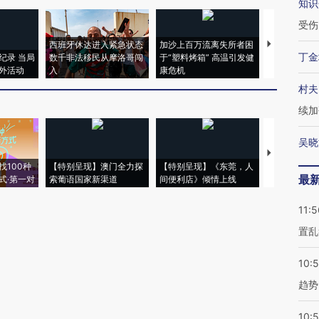
知识
受伤
西班牙休达进入紧急状态
加沙上百万流离失所者困
马航飞行员
丁金
纪录 当局
数千非法移民从摩洛哥闯
于“塑料烤箱” 高温引发健
粒摇头丸 尿
外活动
入
康危机
毒品
村夫
续加
吴晓
【推广】走
找100种
【特别呈现】澳门全力探
【特别呈现】《东莞，人
会，让数智科
最
式·第一对
索葡语国家新渠道
间便利店》倾情上线
业
11:5
置乱
10:
趋势
10: