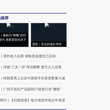
辑推荐
｜被称为“蟑螂”的印
世代 将教育部长拱下
显影｜瓜农的漫长等待
｜
境外收入征税 保险收益缴交已启动
｜
河南“三支一扶”考试舞弊 警方介入侦查
｜
特朗普再上台后中国留学生获签数量大减
｜
广州开发区产业园REIT较发行价“腰斩”
周刊
｜
【封面报道】电力现货市场元年突进