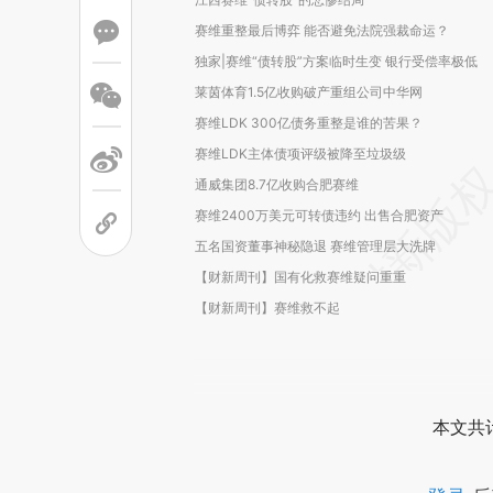
赛维重整最后博弈 能否避免法院强裁命运？
独家|赛维“债转股”方案临时生变 银行受偿率极低
莱茵体育1.5亿收购破产重组公司中华网
赛维LDK 300亿债务重整是谁的苦果？
赛维LDK主体债项评级被降至垃圾级
通威集团8.7亿收购合肥赛维
赛维2400万美元可转债违约 出售合肥资产
五名国资董事神秘隐退 赛维管理层大洗牌
【财新周刊】国有化救赛维疑问重重
【财新周刊】赛维救不起
本文共计