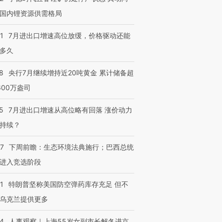
国内锂资源供需格局
1
7月进出口增速高位放缓，价格驱动还能
多久
8
央行7月继续增持近20吨黄金 累计储备超
600万盎司
5
7月进出口增速从高位略有回落 涨价动力
持续？
07
下周前瞻：生态环境法典施行；巴西总统
进入竞选阶段
1
特朗普坚称美国防空弹药库存充足 但不
乌克兰提供更多
24
人事观察｜上海55岁女副市长解冬进京