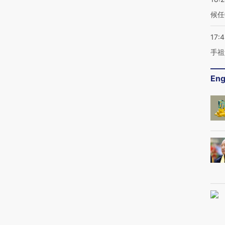
候任
17:
手祖
Eng