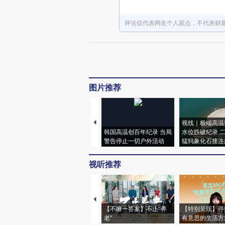
评论仅代表网友个人观点，不代表财
图片推荐
视线｜极端高温
韩国高温创百年纪录 当局
水位跌破纪录 
警告停止一切户外活动
猛犸象化石接连
视听推荐
【不唯一答案】不止“养
【特别呈现】寻
老”
有意思的生活方