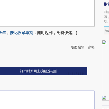
财
财
写
引
全年
，
按此收藏单期
，随时起刊，免费快递。]
版面编辑：张柘
订阅财新网主编精选电邮