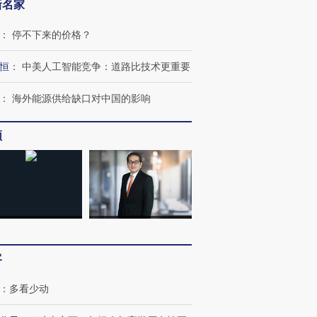
新名家
：
停不下来的价格？
恒
：
中美人工智能竞争：道路比技术更重要
：
海外能源供给缺口对中国的影响
频
跨国走私7万
视线｜被称为“蟑螂”的印
视线｜“入侵”还是“人道危
检体内含3种
度Z世代 用街头抗争将教
机”？难民潮撕裂西班牙
秘鲁纳斯
育部长拱下台
飞地休达
13人遇难
客
进第四届链博
【商旅对话】华住集团
：
多看少动
技“链”接产
【特别呈现】寻找100种
CFO：不靠规模取胜，华
【特别呈
有意思的生活方式·第三对
住三大增长引擎是什么？
有意思的