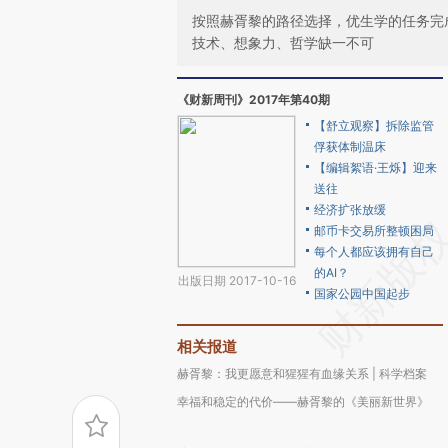
按照赫胥黎的路径选择，优生学的任务完
技术、想象力、哲学缺一不可
《财新周刊》2017年第40期
【舒立观察】拆除监管
俘获体制温床
【编辑絮语·王烁】迎来
送往
经济扩张放缓
邮币卡交易所整顿困局
每个人都应该拥有自己
的AI？
出版日期 2017-10-16
国家公园中国起步
相关报道
赫胥黎：我更愿意和猩猩有血缘关系 | 科学档案
幸福和稳定的代价——赫胥黎的《美丽新世界》