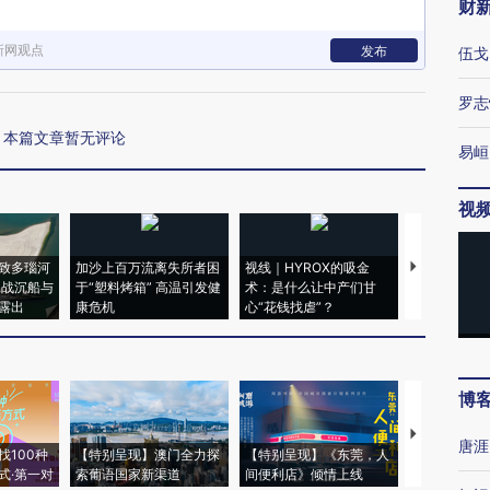
财
新网观点
发布
伍戈
罗志
本篇文章暂无评论
易峘
视
致多瑙河
加沙上百万流离失所者困
视线｜HYROX的吸金
马航飞行员
二战沉船与
于“塑料烤箱” 高温引发健
术：是什么让中产们甘
粒摇头丸 尿
露出
康危机
心“花钱找虐”？
毒品
博
【推广】走
唐涯
找100种
【特别呈现】澳门全力探
【特别呈现】《东莞，人
会，让数智科
式·第一对
索葡语国家新渠道
间便利店》倾情上线
业