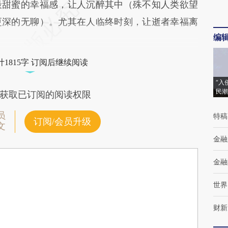
最甜蜜的幸福感，让人沉醉其中（殊不知人类欲望
更深的无聊）。尤其在人临终时刻，让逝者幸福离
编
1815字 订阅后继续阅读
“入
民潮
获取已订阅的阅读权限
员
特稿
订阅/会员升级
文
金融
金融
世界
财新