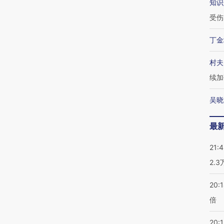
知识
受伤
丁金
村夫
续加
吴晓
最
21:
2.
20:
倍
20:1