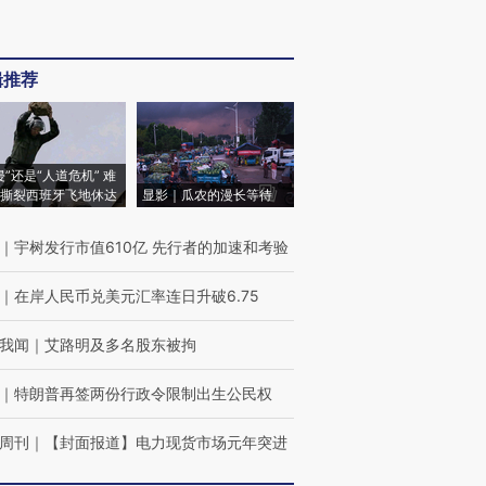
辑推荐
侵”还是“人道危机” 难
撕裂西班牙飞地休达
显影｜瓜农的漫长等待
｜
宇树发行市值610亿 先行者的加速和考验
｜
在岸人民币兑美元汇率连日升破6.75
我闻
｜
艾路明及多名股东被拘
｜
特朗普再签两份行政令限制出生公民权
周刊
｜
【封面报道】电力现货市场元年突进