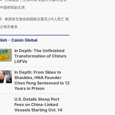
中国侨联副主席
45
泰国发生致命校园枪击案至少6人死亡 枪
父母亦被杀
lish - Caixin Global
In Depth: The Unfinished
Transformation of China’s
LGFVs
In Depth: From Skies to
Shackles, HNA Founder
Chen Feng Sentenced to 12
Years in Prison
U.S. Details Steep Port
Fees on China-Linked
Vessels Starting Oct. 14