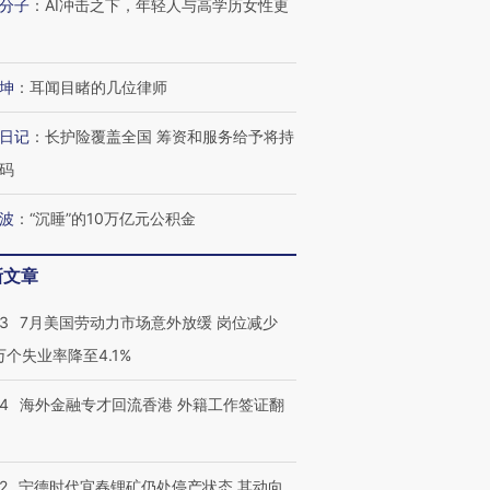
分子
：
AI冲击之下，年轻人与高学历女性更
坤
：
耳闻目睹的几位律师
日记
：
长护险覆盖全国 筹资和服务给予将持
码
波
：
“沉睡”的10万亿元公积金
新文章
43
7月美国劳动力市场意外放缓 岗位减少
3万个失业率降至4.1%
14
海外金融专才回流香港 外籍工作签证翻
2
宁德时代宜春锂矿仍处停产状态 其动向