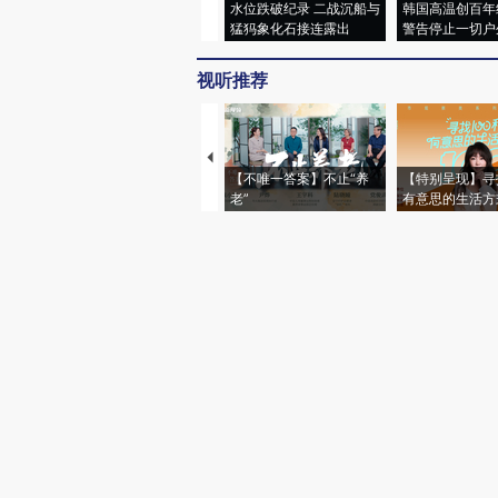
水位跌破纪录 二战沉船与
韩国高温创百年
猛犸象化石接连露出
警告停止一切户
视听推荐
【不唯一答案】不止“养
【特别呈现】寻
老”
有意思的生活方