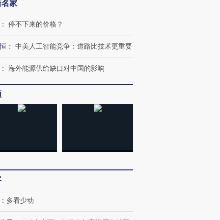
新名家
：
停不下来的价格？
恒
：
中美人工智能竞争：道路比技术更重要
：
海外能源供给缺口对中国的影响
频
客
：
多看少动