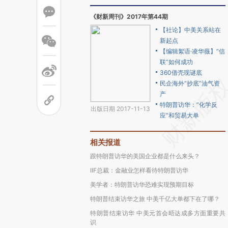
《财新周刊》2017年第44期
【社论】中美关系站在
新起点
【编辑絮语·凌华薇】“信
联”如何成功
360借壳现谜底
民企海外“抄底”油气资
产
特朗普访华：“化学反
出版日期 2017-11-13
应”和贸易大单
相关报道
跟特朗普访华的美国企业都是什么来头？
IIF总裁：金融业怎样看待特朗普访华
美学者：特朗普访华恐难实现预期目标
特朗普结束访华之旅 中美千亿大单都下在了哪？
特朗普结束访华 中美元首会晤达成多方面重要共
识