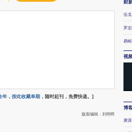
财
伍戈
罗志
易峘
视
全年
，
按此收藏单期
，随时起刊，免费快递。]
博
版面编辑：刘明晖
唐涯