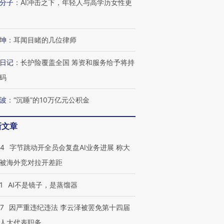
分子
：
AI冲击之下，年轻人与高学历女性更
坤
：
耳闻目睹的几位律师
日记
：
长护险覆盖全国 筹资和服务给予将持
码
波
：
“沉睡”的10万亿元公积金
新文章
44
字节跳动开全员会复盘AI业务进展 称大
被海外竞对拉开差距
1
AI不是镜子，是蒸馏器
07
因严重违纪违法 李云泽被罢免第十四届
跨国走私7万
视线｜被称为“蟑螂”的印
视线｜“入侵”还是“人道危
人大代表职务