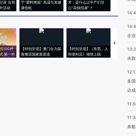
纪录 当局
于“塑料烤箱” 高温引发健
术：是什么让中产们甘
粒摇头丸 尿
外活动
康危机
心“花钱找虐”？
毒品
14:
14:
企业
【推广】走
找100种
【特别呈现】澳门全力探
【特别呈现】《东莞，人
会，让数智科
13:
式·第一对
索葡语国家新渠道
间便利店》倾情上线
业
央政
12:1
多国
达成
11:5
11:3
条船