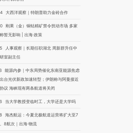
检体内含3种
度Z世代 用街头抗争将教
机”？难民潮撕裂西班牙
秘鲁纳斯
育部长拱下台
飞地休达
13人遇难
44
大西洋观察｜特朗普助力金砖合作
40
刚果（金）铜钴精矿禁令扰动市场 多家
称暂无影响 | 出海·政策
进第四届链博
【商旅对话】华住集团
技“链”接产
25
人事观察｜长期任职湖北 周新群升任中
【特别呈现】寻找100种
CFO：不靠规模取胜，华
【特别呈
有意思的生活方式·第三对
住三大增长引擎是什么？
有意思的
研室副主任
3
能源内参｜中东局势催化东南亚能源焦虑
出台光伏新政加速转型；伊朗称与阿曼接近
协议 海峡现有两条航道将关闭
6
当大学教授变临时工，大学还是大学吗
8
海杰航运：今夏北极航道运营将扩大至7
、8航次｜出海·物流