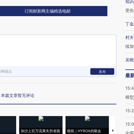
知识
受伤
订阅财新网主编精选电邮
丁金
村夫
续加
吴晓
新网观点
发布
最
15:
本篇文章暂无评论
模型
15:2
15:
加沙上百万流离失所者困
视线｜HYROX的吸金
马航飞行员
全国