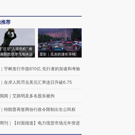
辑推荐
侵”还是“人道危机” 难
撕裂西班牙飞地休达
显影｜瓜农的漫长等待
｜
宇树发行市值610亿 先行者的加速和考验
｜
在岸人民币兑美元汇率连日升破6.75
我闻
｜
艾路明及多名股东被拘
｜
特朗普再签两份行政令限制出生公民权
周刊
｜
【封面报道】电力现货市场元年突进