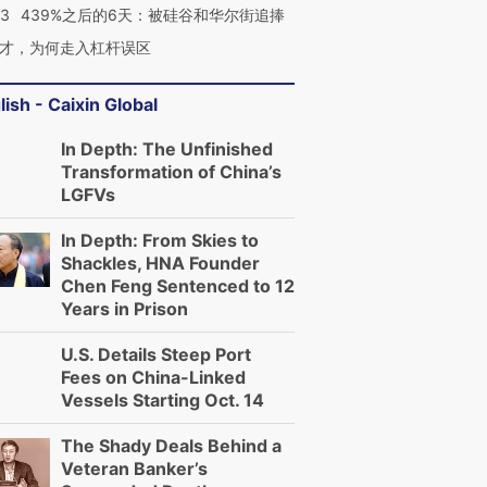
53
439%之后的6天：被硅谷和华尔街追捧
才，为何走入杠杆误区
lish - Caixin Global
In Depth: The Unfinished
Transformation of China’s
LGFVs
In Depth: From Skies to
Shackles, HNA Founder
Chen Feng Sentenced to 12
Years in Prison
U.S. Details Steep Port
Fees on China-Linked
Vessels Starting Oct. 14
The Shady Deals Behind a
Veteran Banker’s