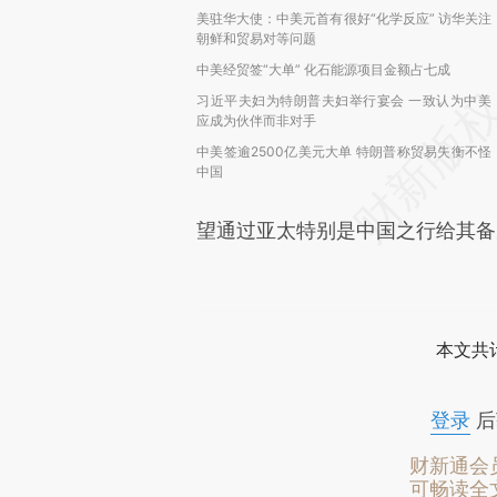
美驻华大使：中美元首有很好“化学反应” 访华关注
朝鲜和贸易对等问题
中美经贸签“大单” 化石能源项目金额占七成
习近平夫妇为特朗普夫妇举行宴会 一致认为中美
应成为伙伴而非对手
中美签逾2500亿美元大单 特朗普称贸易失衡不怪
中国
望通过亚太特别是中国之行给其备
本文共计
登录
后
财新通会
可畅读全