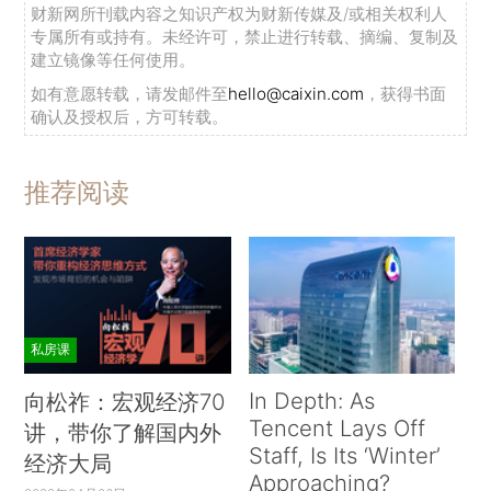
财新网所刊载内容之知识产权为财新传媒及/或相关权利人
专属所有或持有。未经许可，禁止进行转载、摘编、复制及
建立镜像等任何使用。
如有意愿转载，请发邮件至
hello@caixin.com
，获得书面
确认及授权后，方可转载。
推荐阅读
私房课
In Depth: As
向松祚：宏观经济70
Tencent Lays Off
讲，带你了解国内外
Staff, Is Its ‘Winter’
经济大局
Approaching?