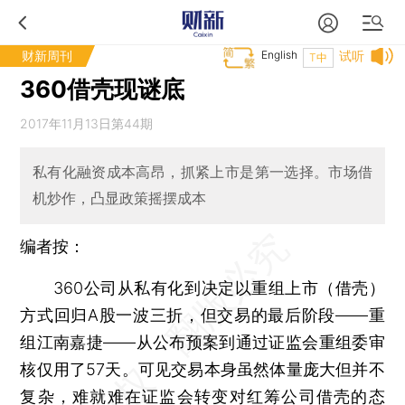
财新周刊
English
试听
T中
360借壳现谜底
2017年11月13日第44期
私有化融资成本高昂，抓紧上市是第一选择。市场借
机炒作，凸显政策摇摆成本
编者按：
360公司从私有化到决定以重组上市（借壳）
方式回归A股一波三折，但交易的最后阶段——重
组江南嘉捷——从公布预案到通过证监会重组委审
核仅用了57天。可见交易本身虽然体量庞大但并不
复杂，难就难在证监会转变对红筹公司借壳的态