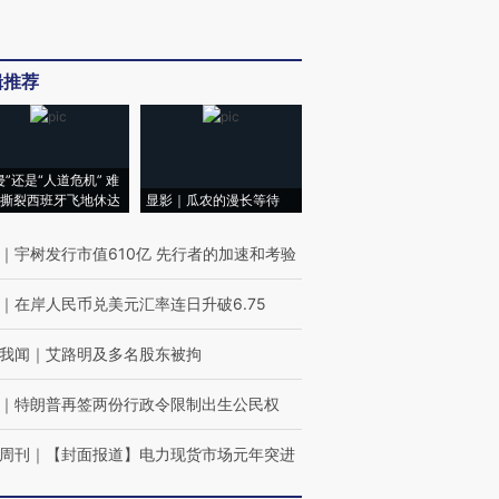
辑推荐
侵”还是“人道危机” 难
撕裂西班牙飞地休达
显影｜瓜农的漫长等待
｜
宇树发行市值610亿 先行者的加速和考验
｜
在岸人民币兑美元汇率连日升破6.75
我闻
｜
艾路明及多名股东被拘
｜
特朗普再签两份行政令限制出生公民权
周刊
｜
【封面报道】电力现货市场元年突进