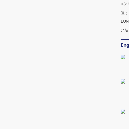
08:
置；
LU
州建
Eng