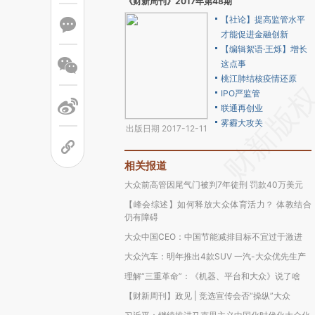
《财新周刊》2017年第48期
【社论】提高监管水平
才能促进金融创新
【编辑絮语·王烁】增长
这点事
桃江肺结核疫情还原
IPO严监管
联通再创业
雾霾大攻关
出版日期 2017-12-11
相关报道
大众前高管因尾气门被判7年徒刑 罚款40万美元
【峰会综述】如何释放大众体育活力？ 体教结合
仍有障碍
大众中国CEO：中国节能减排目标不宜过于激进
大众汽车：明年推出4款SUV 一汽-大众优先生产
理解“三重革命”：《机器、平台和大众》说了啥
【财新周刊】政见 | 竞选宣传会否“操纵”大众