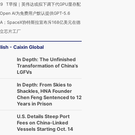
29
T早报｜英伟达或拟下调下代GPU显存配
Open AI为免费用户默认提供GPT-5.6
NA；SpaceX协特斯拉宣布斥168亿美元在德
立芯片工厂
lish - Caixin Global
In Depth: The Unfinished
Transformation of China’s
LGFVs
In Depth: From Skies to
Shackles, HNA Founder
Chen Feng Sentenced to 12
Years in Prison
U.S. Details Steep Port
Fees on China-Linked
Vessels Starting Oct. 14