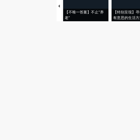
【不唯一答案】不止“养
【特别呈现】寻
老”
有意思的生活方