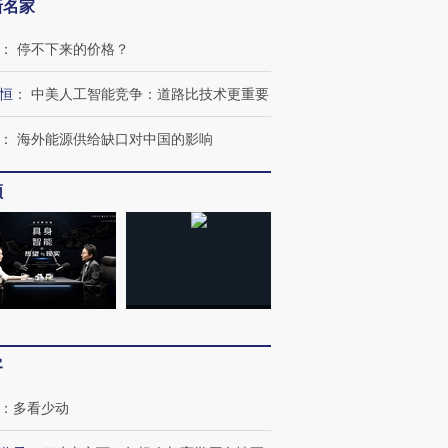
新名家
：
停不下来的价格？
恒
：
中美人工智能竞争：道路比技术更重要
：
海外能源供给缺口对中国的影响
频
客
：
多看少动