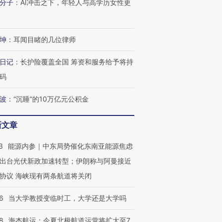
分子
：
AI冲击之下，年轻人与高学历女性更
坤
：
耳闻目睹的几位律师
日记
：
长护险覆盖全国 筹资和服务给予将持
码
波
：
“沉睡”的10万亿元公积金
新文章
3
能源内参｜中东局势催化东南亚能源焦虑
OX的吸金
马航飞行员跨国走私7万
视线｜被称为“蟑螂”的印
出台光伏新政加速转型；伊朗称与阿曼接近
让中产们甘
粒摇头丸 尿检体内含3种
度Z世代 用街头抗争将教
秘鲁纳斯
”？
毒品
育部长拱下台
13人遇难
协议 海峡现有两条航道将关闭
6
当大学教授变临时工，大学还是大学吗
8
海杰航运：今夏北极航道运营将扩大至7