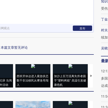
知识
受伤
丁金
新网观点
发布
村夫
续加
本篇文章暂无评论
吴晓
最
12:1
西班牙休达进入紧急状态
加沙上百万流离失所者困
视线｜HYR
多国
纪录 当局
数千非法移民从摩洛哥闯
于“塑料烤箱” 高温引发健
术：是什么
外活动
入
康危机
心“花钱找虐
达成
11:5
11:3