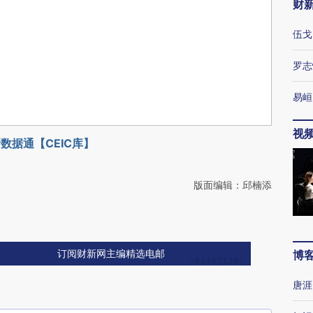
财
伍戈
罗志
易峘
视
数据通【CEIC库】
版面编辑：邱楠添
博
订阅财新网主编精选电邮
唐涯