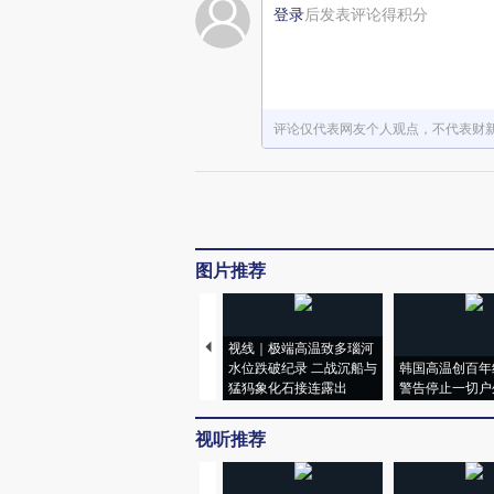
登录
后发表评论得积分
评论仅代表网友个人观点，不代表财
图片推荐
视线｜极端高温致多瑙河
水位跌破纪录 二战沉船与
韩国高温创百年
猛犸象化石接连露出
警告停止一切户
视听推荐