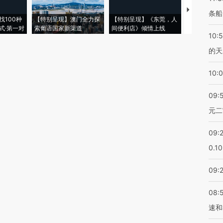
【推广】走
条船
找100种
【特别呈现】澳门全力探
【特别呈现】《东莞，人
会，让数智科
式·第一对
索葡语国家新渠道
间便利店》倾情上线
业
10:
的天
10:
09:
元二
09:
0.1
09:
08:
速和