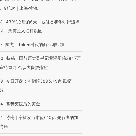
进第四届链博
【商旅对话】华住集团
、8航次｜出海·物流
技“链”接产
【特别呈现】寻找100种
CFO：不靠规模取胜，华
【特别呈
有意思的生活方式·第三对
住三大增长引擎是什么？
有意思的
53
439%之后的6天：被硅谷和华尔街追捧
才，为何走入杠杆误区
07
陈龙：Token时代的商业与组织
50
特稿｜国航原党委书记樊澄受贿3847万
审待宣判 否认大多数指控
29
今日开盘：沪指报3896.49点 跌幅
0%
24
蓄势突破后的黄金
51
特稿｜宇树发行市值610亿 先行者的加
考验