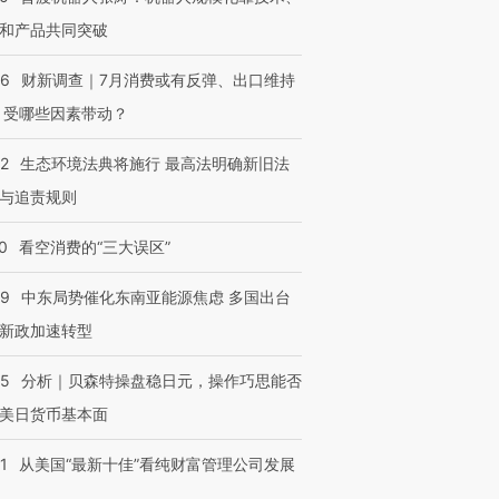
和产品共同突破
56
财新调查｜7月消费或有反弹、出口维持
 受哪些因素带动？
42
生态环境法典将施行 最高法明确新旧法
与追责规则
0
看空消费的“三大误区”
59
中东局势催化东南亚能源焦虑 多国出台
新政加速转型
05
分析｜贝森特操盘稳日元，操作巧思能否
美日货币基本面
1
从美国“最新十佳”看纯财富管理公司发展