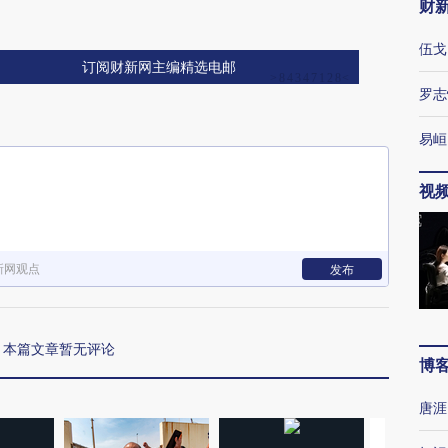
财
伍戈
订阅财新网主编精选电邮
罗志
易峘
视
新网观点
发布
本篇文章暂无评论
博
唐涯