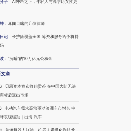
分子
：
AI冲击之下，年轻人与高学历女性更
OX的吸金
马航飞行员跨国走私7万
视线｜被称为“蟑螂”的印
让中产们甘
粒摇头丸 尿检体内含3种
度Z世代 用街头抗争将教
秘鲁纳斯
”？
毒品
育部长拱下台
13人遇难
坤
：
耳闻目睹的几位律师
日记
：
长护险覆盖全国 筹资和服务给予将持
码
进第四届链博
【商旅对话】华住集团
技“链”接产
【特别呈现】寻找100种
CFO：不靠规模取胜，华
【特别呈
波
：
“沉睡”的10万亿元公积金
有意思的生活方式·第三对
住三大增长引擎是什么？
有意思的
新文章
6
贝恩资本宣布收购贡茶 在中国大陆无法
商标后退出市场
6
电动汽车需求高涨驱动澳洲车市增长 中
牌表现强劲｜出海·汽车
00
普渡机器人张涛：机器人规模化靠技术、