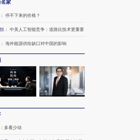
新名家
：
停不下来的价格？
恒
：
中美人工智能竞争：道路比技术更重要
：
海外能源供给缺口对中国的影响
频
客
：
多看少动