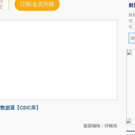
员
订阅/会员升级
财
文
财
写
引
数据通【CEIC库】
版面编辑：邱楠添