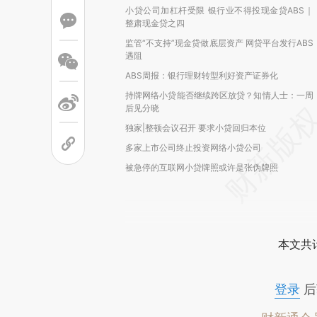
小贷公司加杠杆受限 银行业不得投现金贷ABS｜
整肃现金贷之四
监管“不支持”现金贷做底层资产 网贷平台发行ABS
遇阻
ABS周报：银行理财转型利好资产证券化
持牌网络小贷能否继续跨区放贷？知情人士：一周
后见分晓
独家|整顿会议召开 要求小贷回归本位
多家上市公司终止投资网络小贷公司
被急停的互联网小贷牌照或许是张伪牌照
本文共计
登录
后