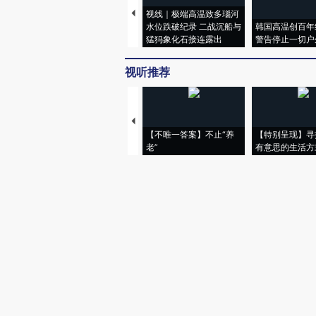
视线｜极端高温致多瑙河
水位跌破纪录 二战沉船与
韩国高温创百年
猛犸象化石接连露出
警告停止一切户
视听推荐
【不唯一答案】不止“养
【特别呈现】寻
老”
有意思的生活方