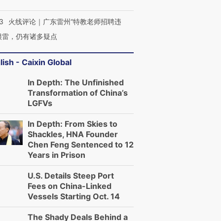
3
火线评论｜广东雷州“特教老师招聘违
很雷，仍有诸多疑点
lish - Caixin Global
In Depth: The Unfinished
Transformation of China’s
LGFVs
In Depth: From Skies to
Shackles, HNA Founder
Chen Feng Sentenced to 12
Years in Prison
U.S. Details Steep Port
Fees on China-Linked
Vessels Starting Oct. 14
The Shady Deals Behind a