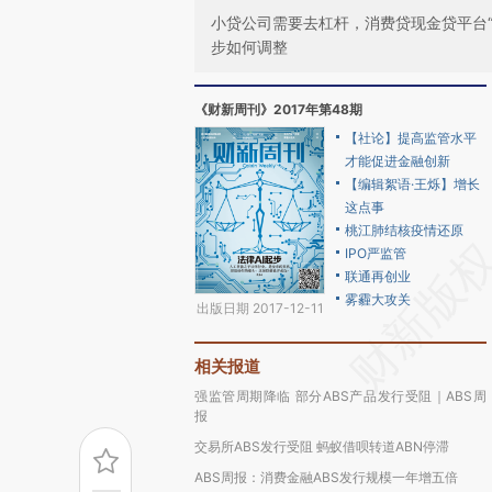
小贷公司需要去杠杆，消费贷现金贷平台“
步如何调整
《财新周刊》2017年第48期
【社论】提高监管水平
才能促进金融创新
【编辑絮语·王烁】增长
这点事
桃江肺结核疫情还原
IPO严监管
联通再创业
雾霾大攻关
出版日期 2017-12-11
相关报道
强监管周期降临 部分ABS产品发行受阻｜ABS周
报
交易所ABS发行受阻 蚂蚁借呗转道ABN停滞
ABS周报：消费金融ABS发行规模一年增五倍