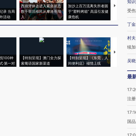
知识
西班牙休达进入紧急状态
加沙上百万流离失所者困
视线｜HYR
受伤
纪录 当局
数千非法移民从摩洛哥闯
于“塑料烤箱” 高温引发健
术：是什么
外活动
入
康危机
心“花钱找虐
丁金
村夫
续加
【推广】走
找100种
【特别呈现】澳门全力探
【特别呈现】《东莞，人
会，让数智科
吴晓
式·第一对
索葡语国家新渠道
间便利店》倾情上线
业
最
17:2
注册
17:1
国品
17: