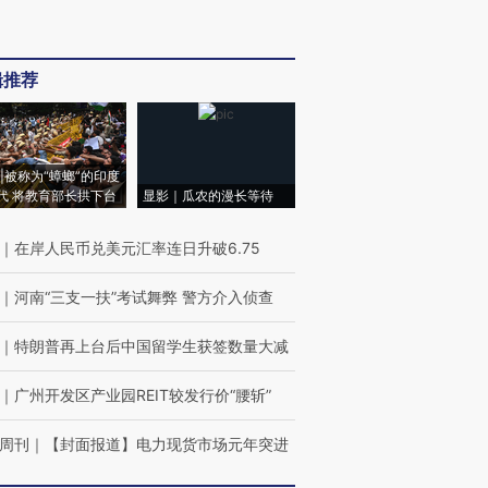
辑推荐
|被称为“蟑螂”的印度
代 将教育部长拱下台
显影｜瓜农的漫长等待
｜
在岸人民币兑美元汇率连日升破6.75
｜
河南“三支一扶”考试舞弊 警方介入侦查
｜
特朗普再上台后中国留学生获签数量大减
｜
广州开发区产业园REIT较发行价“腰斩”
周刊
｜
【封面报道】电力现货市场元年突进