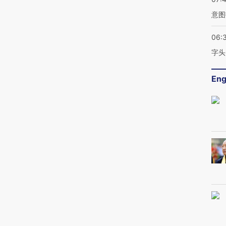
意图
06:
字头
Eng