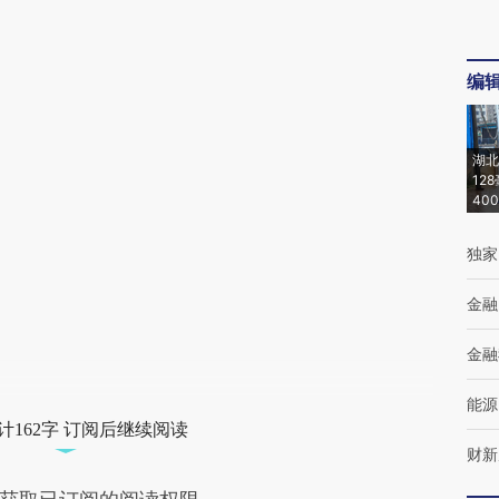
编
湖北
12
40
独家
金融
金融
能源
计162字 订阅后继续阅读
财新