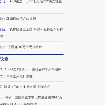
分子
：
AI冲击之下，年轻人与高学历女性更
坤
：
耳闻目睹的几位律师
日记
：
长护险覆盖全国 筹资和服务给予将持
OX的吸金
马航飞行员跨国走私7万
视线｜被称为“蟑螂”的印
码
让中产们甘
粒摇头丸 尿检体内含3种
度Z世代 用街头抗争将教
秘鲁纳斯
”？
毒品
育部长拱下台
13人遇难
波
：
“沉睡”的10万亿元公积金
新文章
进第四届链博
53
439%之后的6天：被硅谷和华尔街追捧
【商旅对话】华住集团
技“链”接产
【特别呈现】寻找100种
CFO：不靠规模取胜，华
【特别呈
才，为何走入杠杆误区
有意思的生活方式·第三对
住三大增长引擎是什么？
有意思的
07
陈龙：Token时代的商业与组织
50
特稿｜国航原党委书记樊澄受贿3847万
审待宣判 否认大多数指控