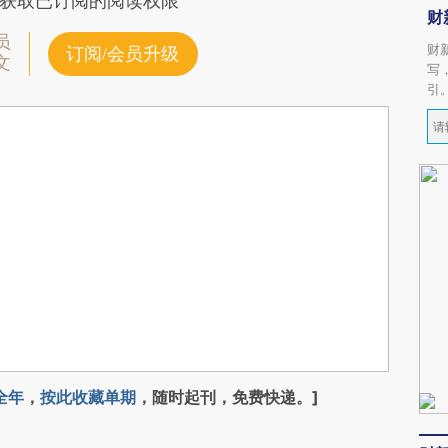
获取已订阅的阅读权限
财
员
财
订阅/会员升级
文
写
引
全年
，
按此收藏单期
，随时起刊，免费快递。]