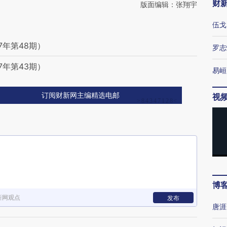
财
版面编辑：张翔宇
伍戈
7年第48期）
罗志
7年第43期）
易峘
订阅财新网主编精选电邮
视
博
新网观点
发布
唐涯