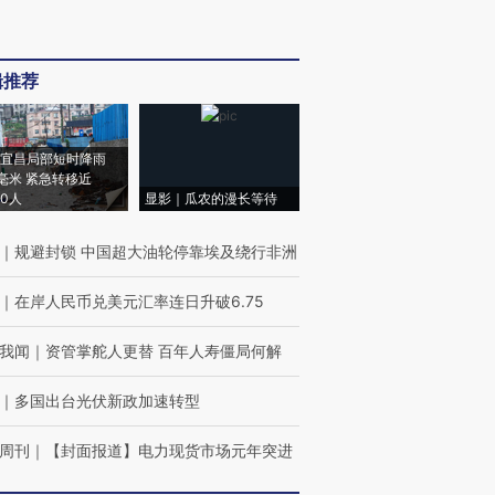
辑推荐
宜昌局部短时降雨
8毫米 紧急转移近
00人
显影｜瓜农的漫长等待
｜
规避封锁 中国超大油轮停靠埃及绕行非洲
｜
在岸人民币兑美元汇率连日升破6.75
我闻
｜
资管掌舵人更替 百年人寿僵局何解
｜
多国出台光伏新政加速转型
周刊
｜
【封面报道】电力现货市场元年突进