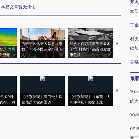
知识
本篇文章暂无评论
受伤
丁金
村夫
西班牙休达进入紧急状态
加沙上百万流离失所者困
视线｜HYR
续加
纪录 当局
数千非法移民从摩洛哥闯
于“塑料烤箱” 高温引发健
术：是什么
外活动
入
康危机
心“花钱找虐
吴晓
最
【推广】走
10:
找100种
【特别呈现】澳门全力探
【特别呈现】《东莞，人
会，让数智科
的天
式·第一对
索葡语国家新渠道
间便利店》倾情上线
业
10:
09:
元二