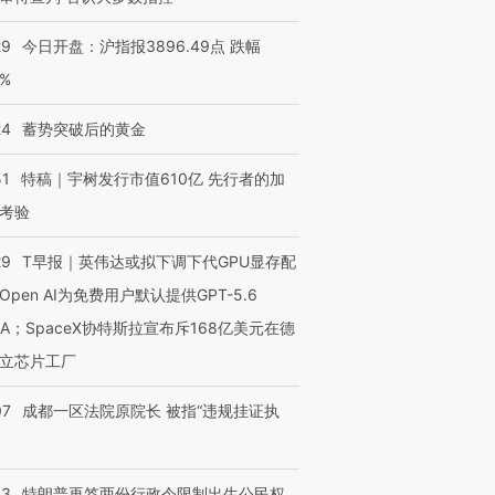
29
今日开盘：沪指报3896.49点 跌幅
0%
24
蓄势突破后的黄金
51
特稿｜宇树发行市值610亿 先行者的加
考验
29
T早报｜英伟达或拟下调下代GPU显存配
Open AI为免费用户默认提供GPT-5.6
NA；SpaceX协特斯拉宣布斥168亿美元在德
立芯片工厂
07
成都一区法院原院长 被指“违规挂证执
43
特朗普再签两份行政令限制出生公民权