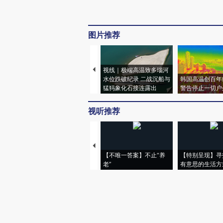
图片推荐
视线｜极端高温致多瑙河
水位跌破纪录 二战沉船与
韩国高温创百年
猛犸象化石接连露出
警告停止一切户
视听推荐
【不唯一答案】不止“养
【特别呈现】寻
老”
有意思的生活方