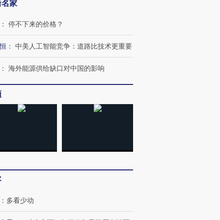
新名家
：
停不下来的价格？
恒
：
中美人工智能竞争：道路比技术更重要
：
海外能源供给缺口对中国的影响
频
客
：
多看少动